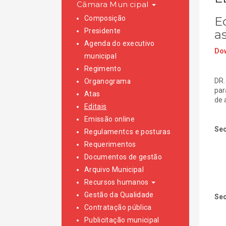
Câmara Municipal
Composição
E
Presidente
a
Agenda do executivo
Dow
municipal
Regimento
DR.
Organograma
par
Atas
de 
Editais
Emissão online
Sec
Regulamentos e posturas
Requerimentos
Documentos de gestão
Arquivo Municipal
Recursos humanos
Gestão da Qualidade
Sec
Contratação pública
Publicitação municipal