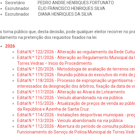
Secretário PEDRO ANDRE HENRIQUES FORTUNATO
Escrutinador ÉLIO FRANCISCO HENRIQUES SILVA
Escrutinador DIANA HENRIQUES DA SILVA
s torna público que, desta decisão, pode qualquer eleitor recorrer no p
damento na preterição dos requisitos fixados na lei.
2026
Edital N.º 122/2026 - Alteração ao regulamento da Rede Cultu
Edital N.º 121/2026 - Alteração ao Regulamento Municipal da 
Torres Vedras – Inicio do Procedimento
Edital N.º 120/2026 - Metodologia de avaliação de terrenos ce
Edital N.º 119/2026 - Reunião pública do executivo do mês de 
Edital N.º 118/2026 - Processo de expropriação urgentíssima -
interessados da designação dos árbitros, fixação da data de v
Edital N.º 117/2026 - Alteração ao Alvará de Loteamento
Edital N.º 116/2026 - Veículo abandonado na via pública
Edital N.º 115/2026 - Atualização de preços de venda ao públ
da República e Azenha de Santa Cruz
Edital N.º 114/2026 - Instalações desportivas municipais - preç
Edital N.º 113/2026 - Veículo abandonado na via pública
Edital N.º 112/2026 - Abertura do período de consulta públic
Funcionamento do Serviço de Polícia Municipal de Torres Ved