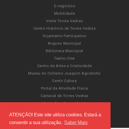
E-negócios
Mobilidade
Visite Torres Vedras
Centro Histórico de Torres Vedras
Orçamento Participativo
Arquivo Municipal
Biblioteca Municipal
Teatro-Cine
Centro de Artes e Criatividade
Museu do Ciclismo Joaquim Agostinho
Sentir Cultura
Portal da Atividade Física
Carnaval de Torres Vedras
Santa Cruz Ocean Spirit
Novas Invasões
ATENÇÃO! Este site utiliza cookies. Estará a
Festas de Torres Vedras
consentir a sua utilização.
Saber Mais