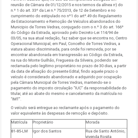
reunião de Câmara de 01/12/2015 e nos termos da alínea rr) do
n.º 1 do art. 33º da Lei n.º 75/2013, de 12 de Setembro e no
cumprimento do estipulado no nº1 do artº.49 do Regulamento
de Estacionamento e Remoção de Veículos abandonados do
Municipio de Torres Vedras, conjugado com o n.º 3 do art. 166º
do Código da Estrada, aprovado pelo Decreto-Lei 114/94 de
03/05, na sua atual redação, faz saber que se encontra no, Centro
Operacional Municipal, em Paul, Concelho de Torres Vedras, a
viatura abaixo discriminada, para onde foi removida, por se
encontrar abandonada em transgressão ao Código da Estrada,
na rua do Monte Guilhão, Freguesia da Silveira, podendo ser
reclamada pelo legítimo proprietário no prazo de 30 dias, a partir
da data de afixação do presente Edital, findo aquele prazo o
veículo é considerado abandonado e adquirido por ocupação
pela Câmara Municipal de Torres Vedras, mantendo-se o
pagamento do imposto circulação “IUC” da responsabilidade do
titular, até ao abate do mesmo e cancelamento da matrícula no
“IMT”.
O veículo será entregue ao reclamante após o pagamento do
valor equivalente às despesas de remoção e depósito.
Matrícula
Proprietário
Morada
81-85-LM
Igor dos Santos
Rua de Santo António,
vivenda Rosita