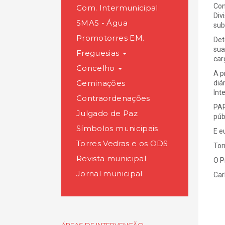
Con
Com. Intermunicipal
Div
SMAS - Água
sub
Promotorres EM.
Det
sua
Freguesias
car
Concelho
A p
Geminações
diá
Int
Contraordenações
PAR
Julgado de Paz
púb
Símbolos municipais
E e
Torres Vedras e os ODS
Tor
Revista municipal
O P
Jornal municipal
Car