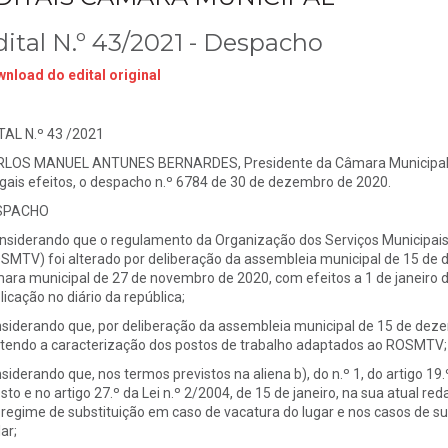
dital N.º 43/2021 - Despacho
nload do edital original
TAL N.º 43 /2021
LOS MANUEL ANTUNES BERNARDES, Presidente da Câmara Municipal de 
egais efeitos, o despacho n.º 6784 de 30 de dezembro de 2020.
SPACHO
nsiderando que o regulamento da Organização dos Serviços Municipais
SMTV) foi alterado por deliberação da assembleia municipal de 15 de
ara municipal de 27 de novembro de 2020, com efeitos a 1 de janeiro 
licação no diário da república;
siderando que, por deliberação da assembleia municipal de 15 de dez
tendo a caracterização dos postos de trabalho adaptados ao ROSMTV;
siderando que, nos termos previstos na aliena b), do n.º 1, do artigo 19.º
sto e no artigo 27.º da Lei n.º 2/2004, de 15 de janeiro, na sua atual r
regime de substituição em caso de vacatura do lugar e nos casos de s
lar;