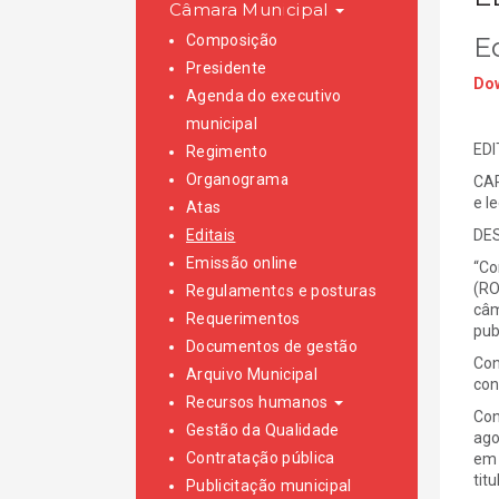
Câmara Municipal
Composição
E
Presidente
Dow
Agenda do executivo
municipal
EDI
Regimento
Organograma
CAR
e l
Atas
Editais
DE
Emissão online
“Co
(RO
Regulamentos e posturas
câm
Requerimentos
pub
Documentos de gestão
Con
Arquivo Municipal
con
Recursos humanos
Con
Gestão da Qualidade
ago
Contratação pública
em 
titu
Publicitação municipal