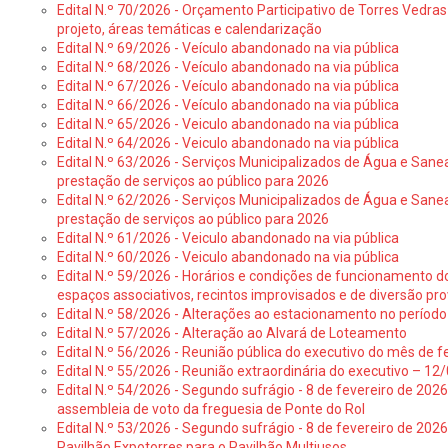
Edital N.º 70/2026 - Orçamento Participativo de Torres Vedras 
projeto, áreas temáticas e calendarização
Edital N.º 69/2026 - Veículo abandonado na via pública
Edital N.º 68/2026 - Veículo abandonado na via pública
Edital N.º 67/2026 - Veículo abandonado na via pública
Edital N.º 66/2026 - Veículo abandonado na via pública
Edital N.º 65/2026 - Veiculo abandonado na via pública
Edital N.º 64/2026 - Veiculo abandonado na via pública
Edital N.º 63/2026 - Serviços Municipalizados de Água e Sane
prestação de serviços ao público para 2026
Edital N.º 62/2026 - Serviços Municipalizados de Água e Sane
prestação de serviços ao público para 2026
Edital N.º 61/2026 - Veiculo abandonado na via pública
Edital N.º 60/2026 - Veiculo abandonado na via pública
Edital N.º 59/2026 - Horários e condições de funcionamento d
espaços associativos, recintos improvisados e de diversão pro
Edital N.º 58/2026 - Alterações ao estacionamento no período 
Edital N.º 57/2026 - Alteração ao Alvará de Loteamento
Edital N.º 56/2026 - Reunião pública do executivo do mês de fe
Edital N.º 55/2026 - Reunião extraordinária do executivo – 1
Edital N.º 54/2026 - Segundo sufrágio - 8 de fevereiro de 202
assembleia de voto da freguesia de Ponte do Rol
Edital N.º 53/2026 - Segundo sufrágio - 8 de fevereiro de 202
Pavilhão Expotorres para o Pavilhão Multiusos