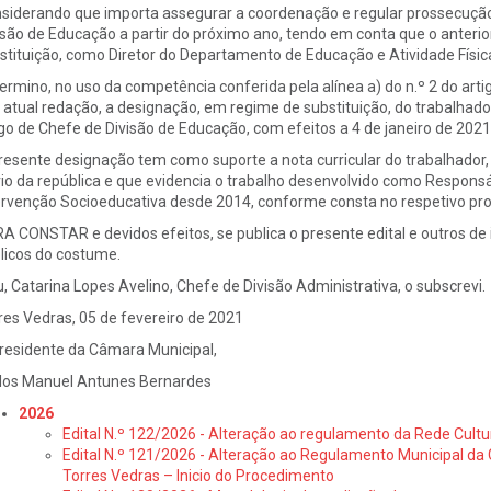
siderando que importa assegurar a coordenação e regular prossecução
isão de Educação a partir do próximo ano, tendo em conta que o anterior
stituição, como Diretor do Departamento de Educação e Atividade Físic
ermino, no uso da competência conferida pela alínea a) do n.º 2 do arti
 atual redação, a designação, em regime de substituição, do trabalhado
go de Chefe de Divisão de Educação, com efeitos a 4 de janeiro de 2021
resente designação tem como suporte a nota curricular do trabalhador
rio da república e que evidencia o trabalho desenvolvido como Respons
ervenção Socioeducativa desde 2014, conforme consta no respetivo proc
A CONSTAR e devidos efeitos, se publica o presente edital e outros de i
licos do costume.
u, Catarina Lopes Avelino, Chefe de Divisão Administrativa, o subscrevi
res Vedras, 05 de fevereiro de 2021
residente da Câmara Municipal,
los Manuel Antunes Bernardes
2026
Edital N.º 122/2026 - Alteração ao regulamento da Rede Cultu
Edital N.º 121/2026 - Alteração ao Regulamento Municipal da 
Torres Vedras – Inicio do Procedimento