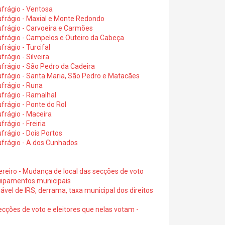
frágio - Ventosa
ufrágio - Maxial e Monte Redondo
frágio - Carvoeira e Carmões
ufrágio - Campelos e Outeiro da Cabeça
rágio - Turcifal
rágio - Silveira
frágio - São Pedro da Cadeira
frágio - Santa Maria, São Pedro e Matacães
frágio - Runa
frágio - Ramalhal
frágio - Ponte do Rol
frágio - Maceira
rágio - Freiria
rágio - Dois Portos
ufrágio - A dos Cunhados
ereiro - Mudança de local das secções de voto
quipamentos municipais
ável de IRS, derrama, taxa municipal dos direitos
ecções de voto e eleitores que nelas votam -