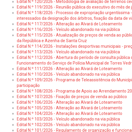
Edital N.º 120/2026 - Metodologia de avaliação de terrenos ce
Edital N.º 119/2026 - Reunião pública do executivo do mês de 
Edital N.º 118/2026 - Processo de expropriação urgentíssima -
interessados da designação dos árbitros, fixação da data de v
Edital N.º 117/2026 - Alteração ao Alvará de Loteamento
Edital N.º 116/2026 - Veículo abandonado na via pública
Edital N.º 115/2026 - Atualização de preços de venda ao públ
da República e Azenha de Santa Cruz
Edital N.º 114/2026 - Instalações desportivas municipais - preç
Edital N.º 113/2026 - Veículo abandonado na via pública
Edital N.º 112/2026 - Abertura do período de consulta públic
Funcionamento do Serviço de Polícia Municipal de Torres Ved
Edital N.º 111/2026 - Alteração ao Alvará de Loteamento
Edital N.º 110/2026 - Veículo abandonado na via pública
Edital N.º 109/2026 - Programa de Teleassistência do Municíp
participação
Edital N.º 108/2026 - Programa de Apoio ao Arrendamento 2
Edital N.º 107/2026 - Fixação de preços de venda ao público
Edital N.º 106/2026 - Alteração ao Alvará de Loteamento
Edital N.º 105/2026 - Alteração ao Alvará de Loteamento
Edital N.º 104/2026 - Alteração ao Alvará de Loteamento
Edital N.º 103/2026 - Veículo abandonado na via pública
Edital N.º 102/2026 - Veículo abandonado na via pública
Edital N.º 101/2026 - Regulamento de organização e funcionam