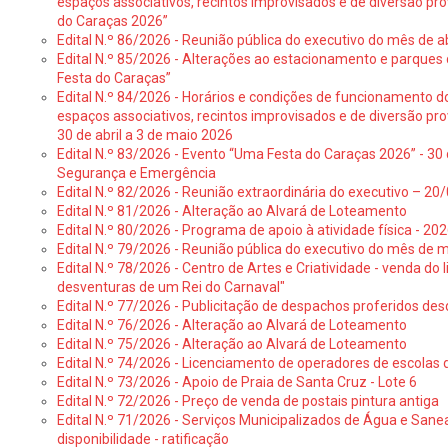
espaços associativos, recintos improvisados e de diversão pr
do Caraças 2026”
Edital N.º 86/2026 - Reunião pública do executivo do mês de ab
Edital N.º 85/2026 - Alterações ao estacionamento e parque
Festa do Caraças”
Edital N.º 84/2026 - Horários e condições de funcionamento d
espaços associativos, recintos improvisados e de diversão pro
30 de abril a 3 de maio 2026
Edital N.º 83/2026 - Evento “Uma Festa do Caraças 2026” - 30 
Segurança e Emergência
Edital N.º 82/2026 - Reunião extraordinária do executivo – 2
Edital N.º 81/2026 - Alteração ao Alvará de Loteamento
Edital N.º 80/2026 - Programa de apoio à atividade física - 202
Edital N.º 79/2026 - Reunião pública do executivo do mês de 
Edital N.º 78/2026 - Centro de Artes e Criatividade - venda do
desventuras de um Rei do Carnaval"
Edital N.º 77/2026 - Publicitação de despachos proferidos des
Edital N.º 76/2026 - Alteração ao Alvará de Loteamento
Edital N.º 75/2026 - Alteração ao Alvará de Loteamento
Edital N.º 74/2026 - Licenciamento de operadores de escolas 
Edital N.º 73/2026 - Apoio de Praia de Santa Cruz - Lote 6
Edital N.º 72/2026 - Preço de venda de postais pintura antiga
Edital N.º 71/2026 - Serviços Municipalizados de Água e Sane
disponibilidade - ratificação