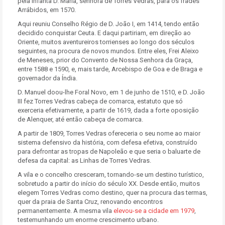
pela infanta D. Maria, senhora de Torres Vedras, para os frades
Arrábidos, em 1570.
Aqui reuniu Conselho Régio de D. João I, em 1414, tendo então
decidido conquistar Ceuta. E daqui partiriam, em direção ao
Oriente, muitos aventureiros torrienses ao longo dos séculos
seguintes, na procura de novos mundos. Entre eles, Frei Aleixo
de Meneses, prior do Convento de Nossa Senhora da Graça,
entre 1588 e 1590, e, mais tarde, Arcebispo de Goa e de Braga e
governador da Índia.
D. Manuel doou-lhe Foral Novo, em 1 de junho de 1510, e D. João
III fez Torres Vedras cabeça de comarca, estatuto que só
exerceria efetivamente, a partir de 1619, dada a forte oposição
de Alenquer, até então cabeça de comarca.
A partir de 1809, Torres Vedras ofereceria o seu nome ao maior
sistema defensivo da história, com defesa efetiva, construído
para defrontar as tropas de Napoleão e que seria o baluarte de
defesa da capital: as Linhas de Torres Vedras.
A vila e o concelho cresceram, tornando-se um destino turístico,
sobretudo a partir do início do século XX. Desde então, muitos
elegem Torres Vedras como destino, quer na procura das termas,
quer da praia de Santa Cruz, renovando encontros
permanentemente. A mesma vila
elevou-se a cidade em 1979
,
testemunhando um enorme crescimento urbano.