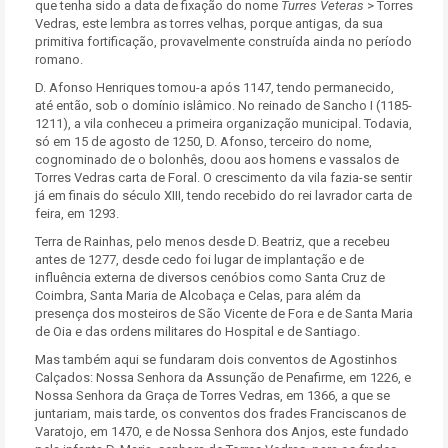
que tenha sido a data de fixação do nome
Turres Veteras
> Torres
Vedras, este lembra as torres velhas, porque antigas, da sua
primitiva fortificação, provavelmente construída ainda no período
romano.
D. Afonso Henriques tomou-a após 1147, tendo permanecido,
até então, sob o domínio islâmico. No reinado de Sancho I (1185-
1211), a vila conheceu a primeira organização municipal. Todavia,
só em 15 de agosto de 1250, D. Afonso, terceiro do nome,
cognominado de o bolonhês, doou aos homens e vassalos de
Torres Vedras carta de Foral. O crescimento da vila fazia-se sentir
já em finais do século XIII, tendo recebido do rei lavrador carta de
feira, em 1293.
Terra de Rainhas, pelo menos desde D. Beatriz, que a recebeu
antes de 1277, desde cedo foi lugar de implantação e de
influência externa de diversos cenóbios como Santa Cruz de
Coimbra, Santa Maria de Alcobaça e Celas, para além da
presença dos mosteiros de São Vicente de Fora e de Santa Maria
de Oia e das ordens militares do Hospital e de Santiago.
Mas também aqui se fundaram dois conventos de Agostinhos
Calçados: Nossa Senhora da Assunção de Penafirme, em 1226, e
Nossa Senhora da Graça de Torres Vedras, em 1366, a que se
juntariam, mais tarde, os conventos dos frades Franciscanos de
Varatojo, em 1470, e de Nossa Senhora dos Anjos, este fundado