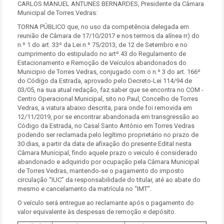
CARLOS MANUEL ANTUNES BERNARDES, Presidente da Câmara
Municipal de Torres Vedras:
TORNA PÚBLICO que, no uso da competência delegada em
reunião de Câmara de 17/10/2017 e nos termos da alínea rr) do
n.º 1 do art. 33º da Lei n.º 75/2013, de 12 de Setembro e no
cumprimento do estipulado no artº.43 do Regulamento de
Estacionamento e Remoção de Veículos abandonados do
Municipio de Torres Vedras, conjugado com o n.º 3 do art. 166º
do Código da Estrada, aprovado pelo Decreto-Lei 114/94 de
03/05, na sua atual redação, faz saber que se encontra no COM -
Centro Operacional Municipal, sito no Paul, Concelho de Torres
Vedras, a viatura abaixo descrita, para onde foi removida em
12/11/2019, por se encontrar abandonada em transgressão ao
Código da Estrada, no Casal Santo António em Torres Vedras
podendo ser reclamada pelo legítimo proprietário no prazo de
30 dias, a partir da data de afixação do presente Edital nesta
Câmara Municipal, findo aquele prazo o veiculo é considerado
abandonado e adquirido por ocupação pela Câmara Municipal
de Torres Vedras, mantendo-se o pagamento do imposto
circulação “IUC” da responsabilidade do titular, até ao abate do
mesmo e cancelamento da matrícula no “IMT”.
O veículo será entregue ao reclamante após o pagamento do
valor equivalente às despesas de remoção e depósito.