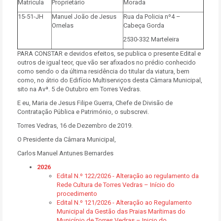
Matrícula
Proprietário
Morada
15-51-JH
Manuel João de Jesus
Rua da Policia nº4 –
Ornelas
Cabeça Gorda
2530-332 Marteleira
PARA CONSTAR e devidos efeitos, se publica o presente Edital e
outros de igual teor, que vão ser afixados no prédio conhecido
como sendo o da última residência do titular da viatura, bem
como, no átrio do Edifício Multiserviços desta Câmara Municipal,
sito na Avª. 5 de Outubro em Torres Vedras.
E eu, Maria de Jesus Filipe Guerra, Chefe de Divisão de
Contratação Pública e Património, o subscrevi.
Torres Vedras, 16 de Dezembro de 2019.
O Presidente da Câmara Municipal,
Carlos Manuel Antunes Bernardes
2026
Edital N.º 122/2026 - Alteração ao regulamento da
Rede Cultura de Torres Vedras – Início do
procedimento
Edital N.º 121/2026 - Alteração ao Regulamento
Municipal da Gestão das Praias Marítimas do
Município de Torres Vedras – Inicio do