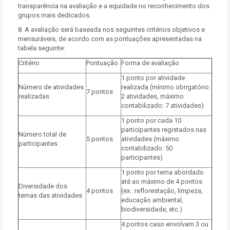
transparência na avaliação e a equidade no reconhecimento dos
grupos mais dedicados.
8. A avaliação será baseada nos seguintes critérios objetivos e
mensuráveis, de acordo com as pontuações apresentadas na
tabela seguinte:
Critério
Pontuação
Forma de avaliação
1 ponto por atividade
Número de atividades
realizada (mínimo obrigatório:
7 pontos
realizadas
2 atividades, máximo
contabilizado: 7 atividades)
1 ponto por cada 10
participantes registados nas
Número total de
5 pontos
atividades (máximo
participantes
contabilizado: 50
participantes)
1 ponto por tema abordado
até ao máximo de 4 pontos
Diversidade dos
4 pontos
(ex.: reflorestação, limpeza,
temas das atividades
educação ambiental,
biodiversidade, etc.)
4 pontos caso envolvam 3 ou