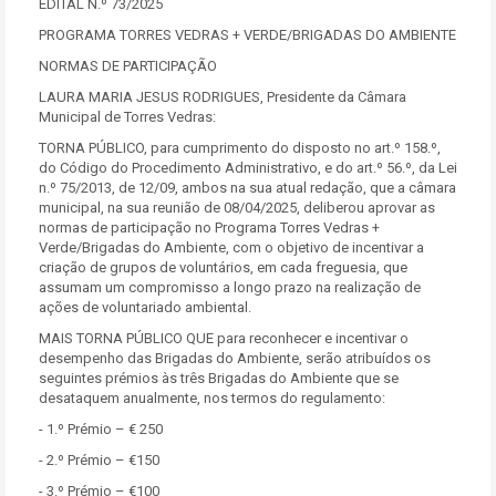
EDITAL N.º 73/2025
PROGRAMA TORRES VEDRAS + VERDE/BRIGADAS DO AMBIENTE
NORMAS DE PARTICIPAÇÃO
LAURA MARIA JESUS RODRIGUES, Presidente da Câmara
Municipal de Torres Vedras:
TORNA PÚBLICO, para cumprimento do disposto no art.º 158.º,
do Código do Procedimento Administrativo, e do art.º 56.º, da Lei
n.º 75/2013, de 12/09, ambos na sua atual redação, que a câmara
municipal, na sua reunião de 08/04/2025, deliberou aprovar as
normas de participação no Programa Torres Vedras +
Verde/Brigadas do Ambiente, com o objetivo de incentivar a
criação de grupos de voluntários, em cada freguesia, que
assumam um compromisso a longo prazo na realização de
ações de voluntariado ambiental.
MAIS TORNA PÚBLICO QUE para reconhecer e incentivar o
desempenho das Brigadas do Ambiente, serão atribuídos os
seguintes prémios às três Brigadas do Ambiente que se
desataquem anualmente, nos termos do regulamento:
- 1.º Prémio – € 250
- 2.º Prémio – €150
- 3.º Prémio – €100