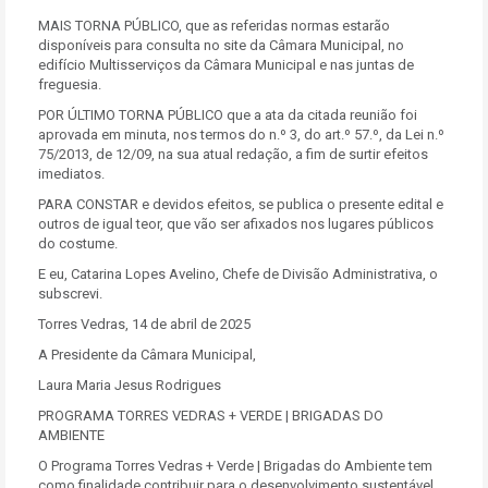
MAIS TORNA PÚBLICO, que as referidas normas estarão
disponíveis para consulta no site da Câmara Municipal, no
edifício Multisserviços da Câmara Municipal e nas juntas de
freguesia.
POR ÚLTIMO TORNA PÚBLICO que a ata da citada reunião foi
aprovada em minuta, nos termos do n.º 3, do art.º 57.º, da Lei n.º
75/2013, de 12/09, na sua atual redação, a fim de surtir efeitos
imediatos.
PARA CONSTAR e devidos efeitos, se publica o presente edital e
outros de igual teor, que vão ser afixados nos lugares públicos
do costume.
E eu, Catarina Lopes Avelino, Chefe de Divisão Administrativa, o
subscrevi.
Torres Vedras, 14 de abril de 2025
A Presidente da Câmara Municipal,
Laura Maria Jesus Rodrigues
PROGRAMA TORRES VEDRAS + VERDE | BRIGADAS DO
AMBIENTE
O Programa Torres Vedras + Verde | Brigadas do Ambiente tem
como finalidade contribuir para o desenvolvimento sustentável