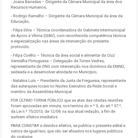
- Joana Barradas – Dirigente da Câmara Municipal da área dos
Recursos Humanos;
- Rodrigo Ramalho – Dirigente da Câmara Municipal da área da
Educação;
- Filipa Silva – Técnica coordenadora do Gabinete Intermunicipal
de Apoio à Vítima (GIAV), com reconhecida competência técnica
e especialização nas áreas de intervenção do presente
protocolo;
- Filipa Coelho – Técnica da área social e alimentar da Cruz
Vermelha Portuguesa – Delegação de Torres Vedras,
representante de ONG com intervenção nos domínios da ENIND,
sedeada e a desenvolver atividade no Município;
- Natalina Luís – Presidente da Junta de Freguesia, representante
das autarquias locais no Núcleo Executivo da Rede Social e
membro da Assembleia Municipal.
POR ÚLTIMO TORNA PÚBLICO que as atas das citadas reuniões
foram aprovadas em minuta, nos termos do n.º 3, do art.º 57.º,
da Lei n.º 75/2013, de 12/09, na sua atual redação, a fim de
surtirem efeitos imediatos.
PARA CONSTAR e devidos efeitos, se publica o presente edital e
outros de igual teor, que vão ser afixados nos lugares públicos
do costume.