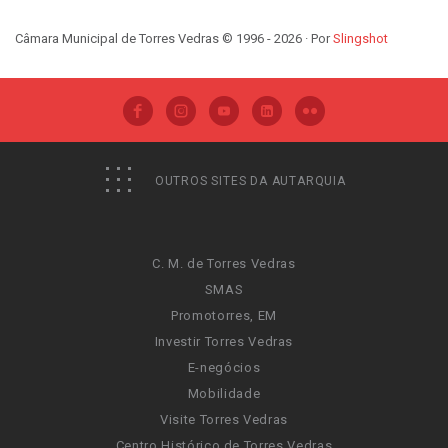
Câmara Municipal de Torres Vedras © 1996 - 2026 · Por
Slingshot
OUTROS SITES DA AUTARQUIA
C. M. de Torres Vedras
SMAS
Promotorres, EM
Investir Torres Vedras
E-negócios
Mobilidade
Visite Torres Vedras
Centro Histórico de Torres Vedras