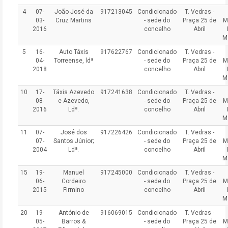
4
07-
João José da
917213045
Condicionado
T. Vedras -
03-
Cruz Martins
- sede do
Praça 25 de
M
2016
concelho
Abril
M
5
16-
Auto Táxis
917622767
Condicionado
T. Vedras -
04-
Torreense, ldª
- sede do
Praça 25 de
M
2018
concelho
Abril
M
10
17-
Táxis Azevedo
917241638
Condicionado
T. Vedras -
08-
e Azevedo,
- sede do
Praça 25 de
M
2016
Ldª.
concelho
Abril
M
11
07-
José dos
917226426
Condicionado
T. Vedras -
07-
Santos Júnior;
- sede do
Praça 25 de
M
2004
Ldª.
concelho
Abril
M
15
19-
Manuel
917245000
Condicionado
T. Vedras -
06-
Cordeiro
- sede do
Praça 25 de
M
2015
Firmino
concelho
Abril
M
20
19-
António de
916069015
Condicionado
T. Vedras -
05-
Barros &
- sede do
Praça 25 de
M