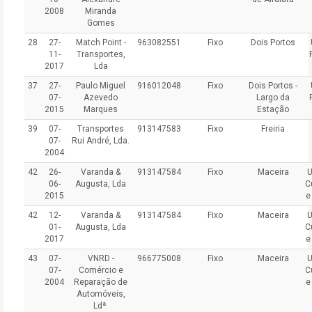
2008
Miranda
Gomes
28
27-
Match Point -
963082551
Fixo
Dois Portos
11-
Transportes,
2017
Lda
37
27-
Paulo Miguel
916012048
Fixo
Dois Portos -
07-
Azevedo
Largo da
2015
Marques
Estação
39
07-
Transportes
913147583
Fixo
Freiria
07-
Rui André, Lda.
2004
42
26-
Varanda &
913147584
Fixo
Maceira
U
06-
Augusta, Lda
C
2015
e
42
12-
Varanda &
913147584
Fixo
Maceira
U
01-
Augusta, Lda
C
2017
e
43
07-
VNRD -
966775008
Fixo
Maceira
U
07-
Comércio e
C
2004
Reparação de
e
Automóveis,
Ldª.