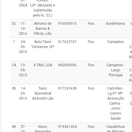
07-
Fontes,
2004
Ldª.
(Anulada e
substituída
pela lic. 52.
)
52
11-
Antonio de
916069015
Fixo
Bordinheira
10-
Barros &
2016
Filhos, Lda
1
24-
Auto Táxis
917622767
Fixo
Campelos
05-
Torreense, ldª
C
2016
e
d
24
13-
4 TÁXI, LDA
965056956
Fixo
Campelos -
05-
Largo
C
2015
Principal
e
d
45
14-
Taxis
917241638
Fixo
Carmões -
03-
Azevedo&
Lg Dª. Mª.
C
2016
Azevedo Lda
Assunção
Canha -
Junto
Centro
Saúde
49
27-
Nuno
919361434
Fixo
Casalinhos
10-
Alexandre
de Alfaiata