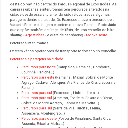
oeste do pavilhão central do Parque Regional de Exposições. As
carreiras urbanas e interurbanas têm percursos alterados na
cidade desde essa altura, tendo sido relocalizadas algumas
paragens dentro da cidade. Os Expressos fazem percurso pela
Variante Poente e chegam e partem do novo Terminal Rodoviário
que dispõe também de Praça de Táxis, de uma estação de bike-
sharing -
Agostinhas
-
e outra de car-sharing -
MooveOeste
.
Percursos interurbanos
Existem vários operadores de transporte rodoviário no concelho.
Percursos e paragens na cidade
Percursos para norte
(Campelos, Ramalhal, Bombarral,
Lourinhã, Peniche…)
Percursos para este
(Ramalhal, Maxial, Sobral de Monte
Agraço, Cadaval, Alenquer, Vila Franca de Xira, Lisboa via
Runa...)
Percursos para sul
(Expressos, Lisboa direta...)
Percursos para sul
(Arneiros, Ervideira, Enxara do Bispo,
Sobral de Monte Agraço, Lisboa via Malveira...)
Percursos para sul
(Serra da Vila, Turcifal, Freiria,
Asseiceira, Montengrão...)
Percursos para oeste
(Póvoa de Penafirme, Santa Cruz,
Assenta, Ericeira, Mafra...)