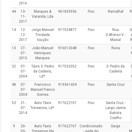
2016
44
13-
Marques &
961833936
Fixo
Ramalhal
R
11-
Varanda, Lda
2017
14
12-
Jorge Manuel
917534877
Fixo
Rua
U
12-
Trindade
D.Afonso V -
2017
loução
Maxial
13
27-
João Manuel
916012048
Fixo
Runa
07-
Henriques
2015
Marques
32
07-
Táxis S. Pedro
917532052
Fixo
S. Pedro da
07-
da Cadeira,
Cadeira
2004
Ldª.
48
07-
Francisco
919361434
Fixo
Santa Cruz
07-
Manuel Franco
2004
Gomes
53
21-
Auto Táxis
917622767
Fixo
Santa Cruz -
07-
Torreense, Ldª.
Largo Jaime
2014
Batista
Coelho
9
20-
Auto Taxis
917622767
Condicionado
Sarge
03-
Torreense lda
- sede do
M