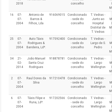
2018
concelho
M
16
07-
Antonio de
916069015
Condicionado
T. Vedras -
07-
Barros &
- sede do
Junto ao
M
2004
Filhos, Lda
concelho
Hospital
Distrital de
M
T. Vedras
25
07-
Auto Táxis
917592400
Condicionado
T. Vedras -
07-
Rodrigues &
- sede do
Largo de S.
M
2004
Bandeira, Ldª.
concelho
Pedro
M
34
21-
João Manuel
918878781
Condicionado
T. Vedras -
02-
Santa Cruz
- sede do
Largo
M
2014
Rodrigues
concelho
Wellington
M
2
07-
Raul Dores da
917210478
Condicionado
T. Vedras -
07-
Silva
- sede do
Largo
M
2004
concelho
Wellington
M
6
07-
Táxis Filipe e
917202566
Condicionado
T. Vedras -
07-
Runa, Ldª.
- sede do
Largo
M
2004
concelho
Wellington
M