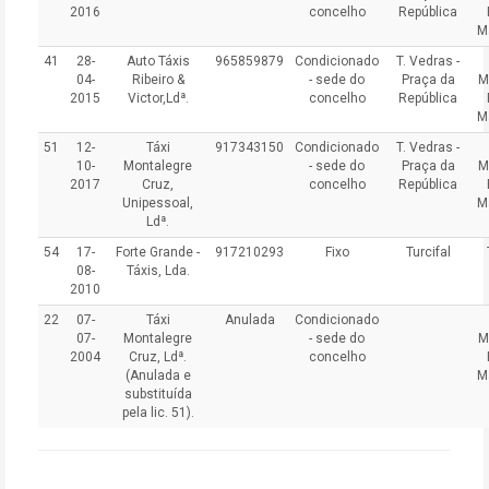
2016
concelho
República
M
41
28-
Auto Táxis
965859879
Condicionado
T. Vedras -
04-
Ribeiro &
- sede do
Praça da
M
2015
Victor,Ldª.
concelho
República
M
51
12-
Táxi
917343150
Condicionado
T. Vedras -
10-
Montalegre
- sede do
Praça da
M
2017
Cruz,
concelho
República
Unipessoal,
M
Ldª.
54
17-
Forte Grande -
917210293
Fixo
Turcifal
08-
Táxis, Lda.
2010
22
07-
Táxi
Anulada
Condicionado
07-
Montalegre
- sede do
M
2004
Cruz, Ldª.
concelho
(Anulada e
M
substituída
pela lic. 51)
.