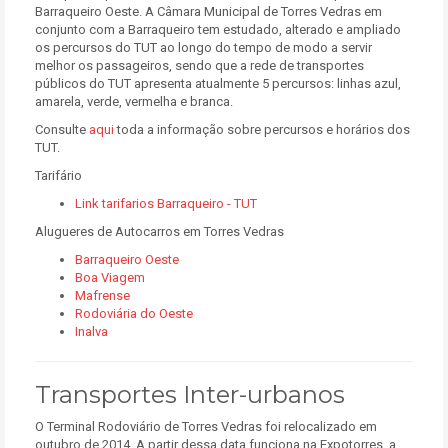
Barraqueiro Oeste. A Câmara Municipal de Torres Vedras em
conjunto com a Barraqueiro tem estudado, alterado e ampliado
os percursos do TUT ao longo do tempo de modo a servir
melhor os passageiros, sendo que a rede de transportes
públicos do TUT apresenta atualmente 5 percursos: linhas azul,
amarela, verde, vermelha e branca.
Consulte
aqui
toda a informação sobre percursos e horários dos
TUT.
Tarifário
Link tarifarios Barraqueiro - TUT
Alugueres de Autocarros em Torres Vedras
Barraqueiro Oeste
Boa Viagem
Mafrense
Rodoviária do Oeste
Inalva
Transportes Inter-urbanos
O Terminal Rodoviário de Torres Vedras foi relocalizado em
outubro de 2014. A partir dessa data funciona na Expotorres, a