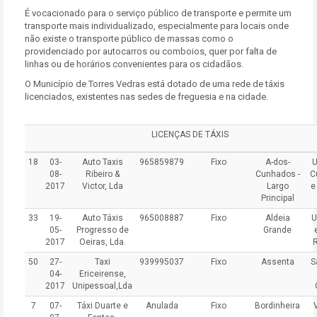
É vocacionado para o serviço público de transporte e permite um
transporte mais individualizado, especialmente para locais onde
não existe o transporte público de massas como o
providenciado por autocarros ou comboios, quer por falta de
linhas ou de horários convenientes para os cidadãos.
O Município de Torres Vedras está dotado de uma rede de táxis
licenciados, existentes nas sedes de freguesia e na cidade.
LICENÇAS DE TÁXIS
18
03-
Auto Taxis
965859879
Fixo
A-dos-
U
08-
Ribeiro &
Cunhados -
C
2017
Victor, Lda
Largo
e
Principal
33
19-
Auto Táxis
965008887
Fixo
Aldeia
U
05-
Progresso de
Grande
2017
Oeiras, Lda.
50
27-
Taxi
939995037
Fixo
Assenta
S
04-
Ericeirense,
2017
Unipessoal,Lda
7
07-
Táxi Duarte e
Anulada
Fixo
Bordinheira