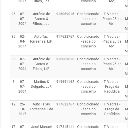
2017
Filhos, Lda.
concelho
Abril
M
26
07-
António de
916069015
Condicionado
T. Vedras -
07-
Barros &
- sede do
Praça 25 de
M
2004
Filhos, Lda.
concelho
Abril
M
35
02-
Auto Táxi
917622767
Condicionado
T. Vedras -
04-
Torreense, Ldª.
- sede do
Praça 25 de
M
2017
concelho
Abril
M
36
07-
António de
916069015
Condicionado
T. Vedras -
07-
Barros e
- sede do
Praça 25 de
M
2004
Filhos, Ldª.
concelho
Abril
M
3
07-
Martins &
919691162
Condicionado
T. Vedras -
07-
Delgado, Ldª.
- sede do
Praça da
M
2004
concelho
República
M
12
25-
Auto Taixis
917622767
Condicionado
T. Vedras -
10-
Torreense, Lda
- sede do
Praça da
M
2017
concelho
República
M
17
07-
José Manuel
917315111
Condicionado
T. Vedras -