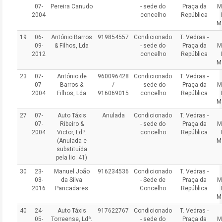
07-
Pereira Canudo
- sede do
Praça da
M
2004
concelho
República
M
19
06-
António Barros
919854557
Condicionado
T. Vedras -
09-
& Filhos, Lda
- sede do
Praça da
M
2012
concelho
República
M
23
07-
António de
960096428
Condicionado
T. Vedras -
07-
Barros &
/
- sede do
Praça da
M
2004
Filhos, Lda
916069015
concelho
República
M
27
07-
Auto Táxis
Anulada
Condicionado
T. Vedras -
07-
Ribeiro &
- sede do
Praça da
M
2004
Victor, Ldª.
concelho
República
(Anulada e
M
substituída
pela lic. 41)
30
23-
Manuel João
916234536
Condicionado
T. Vedras -
03-
da Silva
- Sede de
Praça da
M
2016
Pancadares
Concelho
República
M
40
24-
Auto Táxis
917622767
Condicionado
T. Vedras -
05-
Torreense, Ldª.
- sede do
Praça da
M