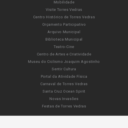
Mobilidade
Visite Torres Vedras
Centro Histórico de Torres Vedras
Orçamento Participativo
Arquivo Municipal
Biblioteca Municipal
Teatro-Cine
Centro de Artes e Criatividade
Museu do Ciclismo Joaquim Agostinho
Sentir Cultura
Portal da Atividade Física
Carnaval de Torres Vedras
Santa Cruz Ocean Spirit
Novas Invasões
Festas de Torres Vedras