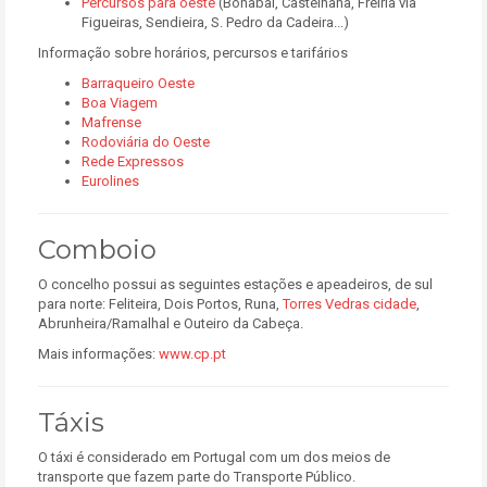
Percursos para oeste
(Bonabal, Castelhana, Freiria via
Figueiras, Sendieira, S. Pedro da Cadeira...)
Informação sobre horários, percursos e tarifários
Barraqueiro Oeste
Boa Viagem
Mafrense
Rodoviária do Oeste
Rede Expressos
Eurolines
Comboio
O concelho possui as seguintes estações e apeadeiros, de sul
para norte: Feliteira, Dois Portos, Runa,
Torres Vedras cidade
,
Abrunheira/Ramalhal e Outeiro da Cabeça.
Mais informações:
www.cp.pt
Táxis
O táxi é considerado em Portugal com um dos meios de
transporte que fazem parte do Transporte Público.