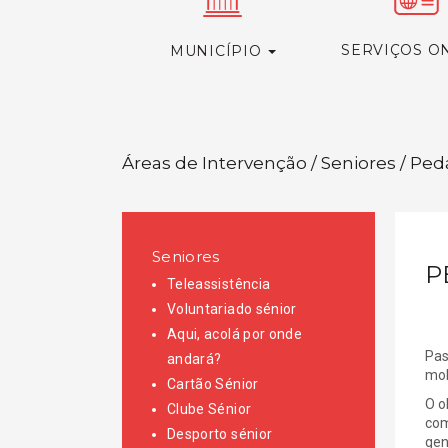
SERVIÇOS O
MUNICÍPIO
Áreas de Intervenção / Seniores / Pe
Seniores
P
Teleassistência
Voluntariado sénior
Aqui, acolá por onde
Pas
andará?
mob
Cartão Sénior
O o
Clube Sénior
com
Desporto sénior
gen