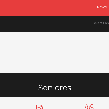
NEWSL
Select La
Seniores