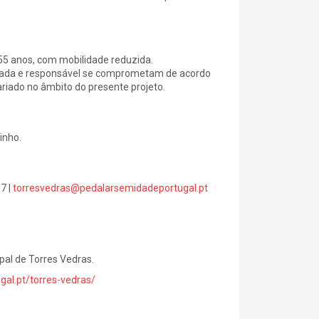
 55 anos, com mobilidade reduzida.
essada e responsável se comprometam de acordo
ariado no âmbito do presente projeto.
inho.
7 |
torresvedras@pedalarsemidadeportugal.pt
al de Torres Vedras.
gal.pt/torres-vedras/