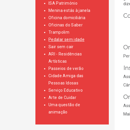
ISA Património
diz
Menina estás à janela
Co
Oficina domiciliária
Oficinas do Saber
Trampolim
Pedalar sem idade
On
Sair sem cair
ARI - Residências
Per
Artísticas
In
Passeios de verão
Cidade Amiga das
Ass
Pessoas Idosas
Câm
Serviço Educativo
Or
Arte de Cuidar
Uma questão de
Ass
animação
Mai