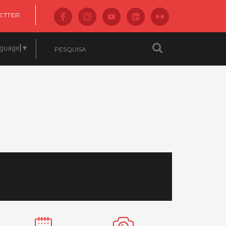
ETTER
nguage
▼