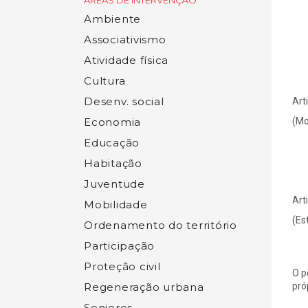
ÁREAS DE INTERVENÇÃO
Ambiente
Associativismo
Atividade física
Cultura
Desenv. social
Art
Economia
(Mo
Educação
Habitação
Juventude
Art
Mobilidade
(Es
Ordenamento do território
Participação
Proteção civil
O p
Regeneração urbana
próp
Seniores