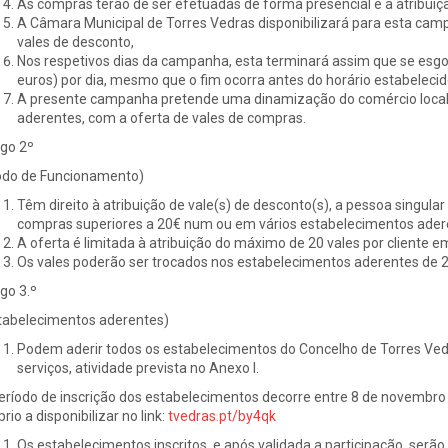
As compras terão de ser efetuadas de forma presencial e a atribuição
A Câmara Municipal de Torres Vedras disponibilizará para esta camp
vales de desconto,
Nos respetivos dias da campanha, esta terminará assim que se esgote 
euros) por dia, mesmo que o fim ocorra antes do horário estabelecid
A presente campanha pretende uma dinamização do comércio local
aderentes, com a oferta de vales de compras.
igo 2º
do de Funcionamento)
Têm direito à atribuição de vale(s) de desconto(s), a pessoa singular
compras superiores a 20€ num ou em vários estabelecimentos ader
A oferta é limitada à atribuição do máximo de 20 vales por cliente 
Os vales poderão ser trocados nos estabelecimentos aderentes de 2
igo 3.º
tabelecimentos aderentes)
Podem aderir todos os estabelecimentos do Concelho de Torres Vedr
serviços, atividade prevista no Anexo I.
eríodo de inscrição dos estabelecimentos decorre entre 8 de novembro
rio a disponibilizar no link:
tvedras.pt/by4qk
Os estabelecimentos inscritos, e após validada a participação, serão