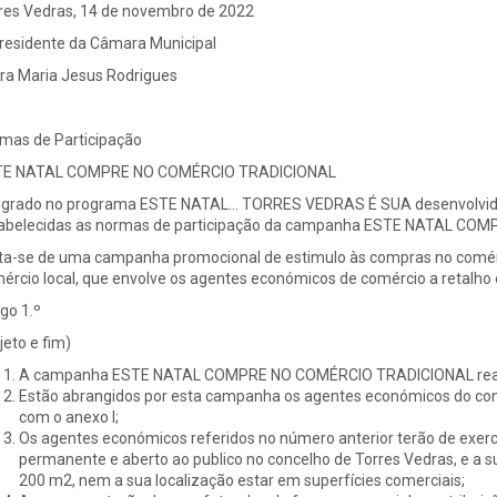
res Vedras, 14 de novembro de 2022
residente da Câmara Municipal
ra Maria Jesus Rodrigues
mas de Participação
TE NATAL COMPRE NO COMÉRCIO TRADICIONAL
egrado no programa ESTE NATAL… TORRES VEDRAS É SUA desenvolvido 
abelecidas as normas de participação da campanha ESTE NATAL CO
ta-se de uma campanha promocional de estimulo às compras no comérci
ércio local, que envolve os agentes económicos de comércio a retalho 
igo 1.º
jeto e fim)
A campanha ESTE NATAL COMPRE NO COMÉRCIO TRADICIONAL realiza
Estão abrangidos por esta campanha os agentes económicos do con
com o anexo I;
Os agentes económicos referidos no número anterior terão de exerce
permanente e aberto ao publico no concelho de Torres Vedras, e a s
200 m2, nem a sua localização estar em superfícies comerciais;