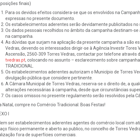
sposições finais)
Para os devidos efeitos considera-se que os envolvidos na Campan
expressas no presente documento.
Os estabelecimentos aderentes serão devidamente publicitados no 
Os dados pessoais recolhidos no âmbito da campanha destinam-se à 
na campanha.
As dúvidas que surjam na aplicação da presente campanha a são es
Vedras, devendo os interessados dirigir-se à Agência Investir Tores 
Ascensão, 2560-309 Torres Vedras, contactar por telefone através 
tvedras.pt
, colocando no assunto – esclarecimento sobre campa
TRADICIONAL.
Os estabelecimentos aderentes autorizam o Município de Torres Vedr
divulgação pública que considere pertinente.
A Câmara Municipal de Torres Vedras, reserva-se o direito de, a qu
alterações necessárias à campanha, desde que circunstâncias super
Os casos omissos no presente regulamento serão resolvidos pela C
a Natal, compre no Comércio Tradicional. Boas Festas!
XO I
em ser estabelecimentos aderentes agentes do comércio local com ativ
aço físico permanente e aberto ao publico, no concelho de Torres Vedr
alização fora de superfícies comerciais.