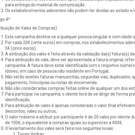
para entrega do material de comunicação.
Os estabelecimentos aderentes não podem ter dividas ao estado e/
igo 4º
ribuição de Vales de Compras)
Esta campanha destina-se a qualquer pessoa singular e com idade ig
Por cada 20€ (vinte euros) em compras, nos estabelecimentos aderen
5€ (cinco euros);
A atribuição dos vales é feita através da validação da(s) fatura(s) d
Para atribuição do vale, deve ser apresentada a fatura original, refe
campanha. A fatura deve estar identificada com o respetivo número d
idóneo, em caso de pessoa não residente em Portugal;
Não serão aceites faturas manuscritas, segundas vias, duplicados, 
pagamento, fotocópias ou notas de encomenda.
Não são consideradas compras feitas online de qualquer um dos es
Para participar na campanha, o cliente terá de se dirigir de forma p
identificação;
Para atribuição de vales é apenas considerado o valor final efetiva
descontos, vales ou outros;
O valor máximo a atribuir por participante é de 20 vales por cliente
de 100€, o equivalente a compras iguais ou superiores a 400€;
O levantamento dos vales será feira nos seguintes locais:
Torres Vedras