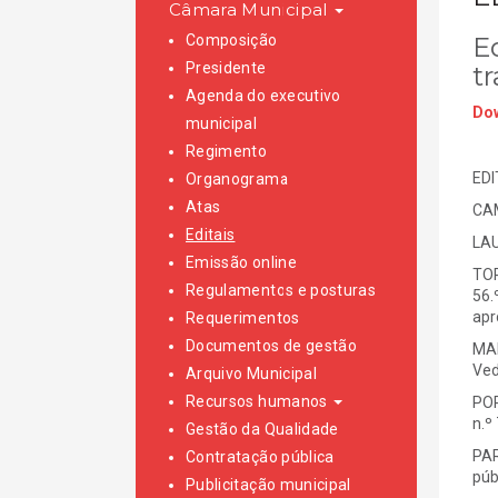
Câmara Municipal
Composição
E
Presidente
t
Agenda do executivo
Dow
municipal
Regimento
EDI
Organograma
Atas
CAM
Editais
LAU
Emissão online
TOR
Regulamentos e posturas
56.
apr
Requerimentos
Documentos de gestão
MAI
Ved
Arquivo Municipal
Recursos humanos
POR
n.º
Gestão da Qualidade
PAR
Contratação pública
púb
Publicitação municipal