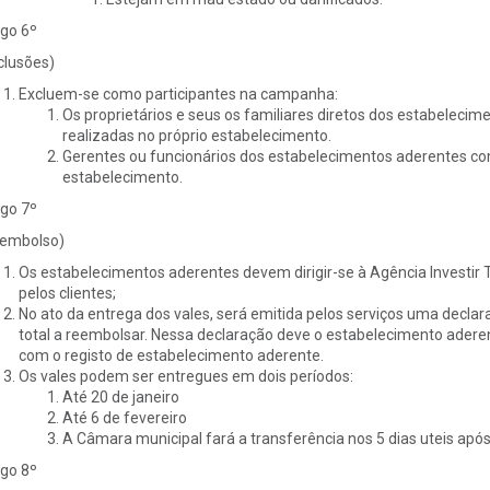
igo 6º
clusões)
Excluem-se como participantes na campanha:
Os proprietários e seus os familiares diretos dos estabeleci
realizadas no próprio estabelecimento.
Gerentes ou funcionários dos estabelecimentos aderentes co
estabelecimento.
igo 7º
embolso)
Os estabelecimentos aderentes devem dirigir-se à Agência Investir T
pelos clientes;
No ato da entrega dos vales, será emitida pelos serviços uma decla
total a reembolsar. Nessa declaração deve o estabelecimento aderent
com o registo de estabelecimento aderente.
Os vales podem ser entregues em dois períodos:
Até 20 de janeiro
Até 6 de fevereiro
A Câmara municipal fará a transferência nos 5 dias uteis apó
igo 8º