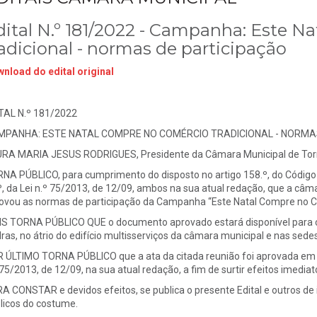
dital N.º 181/2022 - Campanha: Este N
radicional - normas de participação
nload do edital original
TAL N.º 181/2022
PANHA: ESTE NATAL COMPRE NO COMÉRCIO TRADICIONAL - NORMAS
RA MARIA JESUS RODRIGUES, Presidente da Câmara Municipal de Torr
NA PÚBLICO, para cumprimento do disposto no artigo 158.º, do Código 
º, da Lei n.º 75/2013, de 12/09, ambos na sua atual redação, que a câ
ovou as normas de participação da Campanha “Este Natal Compre no C
S TORNA PÚBLICO QUE o documento aprovado estará disponível para co
ras, no átrio do edifício multisserviços da câmara municipal e nas sede
 ÚLTIMO TORNA PÚBLICO que a ata da citada reunião foi aprovada em min
 75/2013, de 12/09, na sua atual redação, a fim de surtir efeitos imediat
A CONSTAR e devidos efeitos, se publica o presente Edital e outros de i
licos do costume.