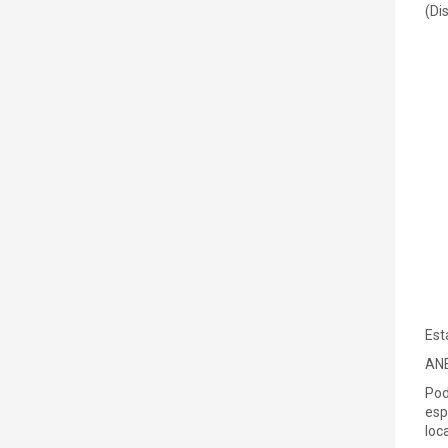
(Di
Est
ANE
Pod
esp
loc