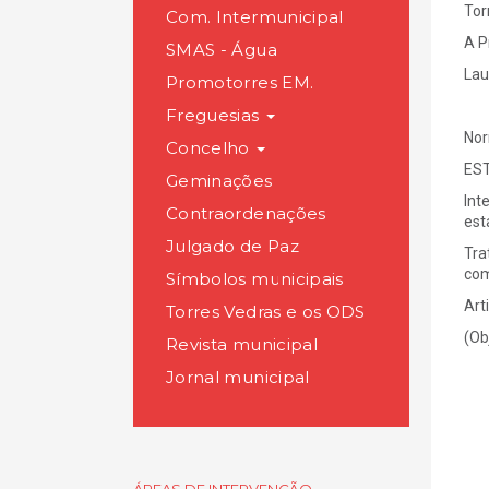
Tor
Com. Intermunicipal
A P
SMAS - Água
Lau
Promotorres EM.
Freguesias
Nor
Concelho
ES
Geminações
Int
Contraordenações
est
Julgado de Paz
Tra
com
Símbolos municipais
Art
Torres Vedras e os ODS
(Ob
Revista municipal
Jornal municipal