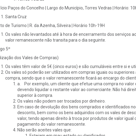
fício Paços do Concelho | Largo do Município, Torres Vedras | Horário: 1
Santa Cruz
to de Turismo | R. da Azenha, Silveira | Horário 10h-19H
Os vales não levantados até à hora de encerramento dos serviços ac
valor remanescente não transita para o dia seguinte.
igo 5º
ilização dos Vales de Compras)
Os vales têm valor de 5€ (cinco euros) e são cumuláveis entre si e u
Os vales só poderão ser utilizados em compras iguais ou superiores a
compra, sendo que o valor remanescente ficará ao encargo do client
a. Por exemplo, um cliente que efetue uma compra no valor de 
devendo liquidar o restante valor ao comerciante. Não há direi
superior à compra.
Os vales não podem ser trocados por dinheiro.
Em caso de devolução dos bens comprados e identificados no
desconto, bem como os bens adquiridos com os vales de descon
valor, tendo apenas direito à troca por produtos de valor igual 
pagamento do valor remanescente.
Não serão aceites vales que:
Estejam em mau estado ou danificados.