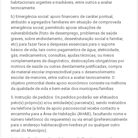
habitacionais urgentes e inadiáveis, entre outros a avaliar
tecnicamente.
b) Emergência social: apoio financeiro de caráter pontual,
atribuído a agregados familiares em situação de comprovada
emergência social, permitindo apoiar situações de
vulnerabilidade (fruto de desemprego, problemas de saúde
graves, sobre endividamento, desestruturação social e familiar,
etc) para fazer face a despesas essenciais para o suporte
básico de vida, tais como pagamentos de água, eletricidade,
gás, medicamentos, consultas, ajudas técnicas, ou meios
complementares de diagnóstico, deslocações obrigatórias por
motivos de saúde ou outras devidamente justificadas, compra
de material escolar imprescindível para o desenvolvimento
escolar de menores, entre outros a avaliar tecnicamente. O
objetivo primordial deste apoio económico consiste na melhoria
da qualidade de vida e bem-estar dos munícipes/famílias.
5. Instrução de pedidos: Os pedidos poderão ser efetuados
pelo(s) próprio(s) e/ou entidade(s) parceira(s), sendo instruídos
via telefone (a linha de apoio psicossocial recebe contacto e
encaminha para a Área de Habitação (AHAB), facultando nome e
número telefónico do requerente) ou via email (preferencialmente
para o endereço habitacao@cm-tvedras.pt ou qualquer outro
email do Município).