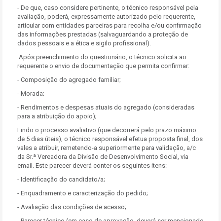
- De que, caso considere pertinente, o técnico responsável pela
avaliação, poderá, expressamente autorizado pelo requerente,
articular com entidades parceiras para recolha e/ou confirmação
das informações prestadas (salvaguardando a proteção de
dados pessoais e a ética e sigilo profissional).
Após preenchimento do questionário, o técnico solicita ao
requerente o envio de documentação que permita confirmar:
- Composição do agregado familiar;
- Morada;
- Rendimentos e despesas atuais do agregado (consideradas
para a atribuição do apoio);
Findo o processo avaliativo (que decorrerá pelo prazo máximo
de 5 dias úteis), o técnico responsável efetua proposta final, dos
vales a atribuir, remetendo-a superiormente para validação, a/c
da Sr.ª Vereadora da Divisão de Desenvolvimento Social, via
email. Este parecer deverá conter os seguintes itens:
- Identificação do candidato/a;
- Enquadramento e caracterização do pedido;
- Avaliação das condições de acesso;
- Parecer técnico (em caso de aprovação, deverá ser mencionado