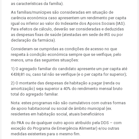
as características da família).
As famílias/munícipes são consideradas em situação de
carência económica caso apresentem um rendimento per capita
igual ou inferior ao valor do Indexante dos Apoios Sociais (IAS).
Para efeitos de cálculo, deverão ser consideradas e deduzidas
as despesas fixas de saúde (atestadas em sede de IRS ou por
declaração da farmácia).
Consideram-se cumpridas as condições de acesso no que
respeita à condição económica sempre que se verifique, pelo
menos, uma das seguintes situações:
1) O agregado familiar do candidato apresente um per capita até
€438,81 ou, caso tal não se verifique (e o per capita for superior);
2) O montante das despesas de habitação a pagar (renda ou
amortização) seja superior a 40% do rendimento mensal bruto
total do agregado familiar.
Nota: estes programas não são cumulativos com outras formas
de apoio habitacional ou social de âmbito municipal (ex.
residentes em habitação social, atuais beneficiários
do PAA ou de qualquer outro apoio atribuído pela DDS – com
exceção do Programa de Emergência Alimentar) e/ou outras
medidas existentes para o mesmo fim.