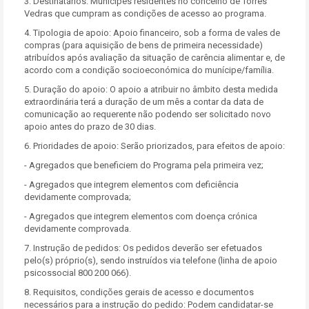
3. Destinatários: Munícipes residentes no concelho de Torres
Vedras que cumpram as condições de acesso ao programa.
4. Tipologia de apoio: Apoio financeiro, sob a forma de vales de
compras (para aquisição de bens de primeira necessidade)
atribuídos após avaliação da situação de carência alimentar e, de
acordo com a condição socioeconómica do munícipe/família.
5. Duração do apoio: O apoio a atribuir no âmbito desta medida
extraordinária terá a duração de um mês a contar da data de
comunicação ao requerente não podendo ser solicitado novo
apoio antes do prazo de 30 dias.
6. Prioridades de apoio: Serão priorizados, para efeitos de apoio:
- Agregados que beneficiem do Programa pela primeira vez;
- Agregados que integrem elementos com deficiência
devidamente comprovada;
- Agregados que integrem elementos com doença crónica
devidamente comprovada.
7. Instrução de pedidos: Os pedidos deverão ser efetuados
pelo(s) próprio(s), sendo instruídos via telefone (linha de apoio
psicossocial 800 200 066).
8. Requisitos, condições gerais de acesso e documentos
necessários para a instrução do pedido: Podem candidatar-se