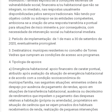
indivíduos / famílias exposto/as a condições extremas de
vulnerabilidade social, financeira e/ou habitacional que não se
integram, no imediato, nas respostas usualmente
disponibilizadas pelos serviços tradicionais. Não tendo por
objetivo colidir ou sobrepor-se às entidades competentes,
ambiciona-se a criação de uma resposta transitória e pontual
para situações de risco iminente e, por consequência, com
necessidade de intervenção social ou habitacional imediata.
2. Período de implementação: de 1 de maio a 30 de setembro de
2020, eventualmente prorrogável.
3. Destinatários: munícipes residentes no concelho de Torres
Vedras que cumpram as condições de acesso aos programas.
4. Tipologia de apoios:
a) Emergência habitacional: apoio financeiro de carater pontual,
atribuído após avaliação da situação de emergência habitacional
e de acordo com a condição socioeconómica do
munícipe/família, nas seguintes situações: eminentes ordens de
despejo por ausência de pagamento de rendas, apoio em
situações de transferência habitacional, ausência ou decréscimo
de rendimentos que impedem o pagamento das despesas
relativas a habitação (própria ou arrendada), proprietários em
situação de carência que se vejam privados dos habituais
recebimentos de renda, realização de pequenas intervenções