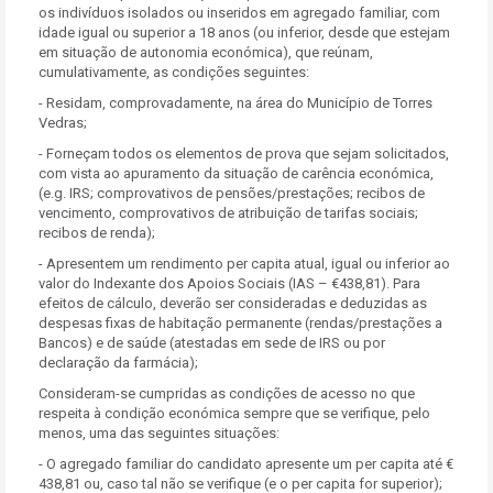
os indivíduos isolados ou inseridos em agregado familiar, com
idade igual ou superior a 18 anos (ou inferior, desde que estejam
em situação de autonomia económica), que reúnam,
cumulativamente, as condições seguintes:
- Residam, comprovadamente, na área do Município de Torres
Vedras;
- Forneçam todos os elementos de prova que sejam solicitados,
com vista ao apuramento da situação de carência económica,
(e.g. IRS; comprovativos de pensões/prestações; recibos de
vencimento, comprovativos de atribuição de tarifas sociais;
recibos de renda);
- Apresentem um rendimento per capita atual, igual ou inferior ao
valor do Indexante dos Apoios Sociais (IAS – €438,81). Para
efeitos de cálculo, deverão ser consideradas e deduzidas as
despesas fixas de habitação permanente (rendas/prestações a
Bancos) e de saúde (atestadas em sede de IRS ou por
declaração da farmácia);
Consideram-se cumpridas as condições de acesso no que
respeita à condição económica sempre que se verifique, pelo
menos, uma das seguintes situações:
- O agregado familiar do candidato apresente um per capita até €
438,81 ou, caso tal não se verifique (e o per capita for superior);