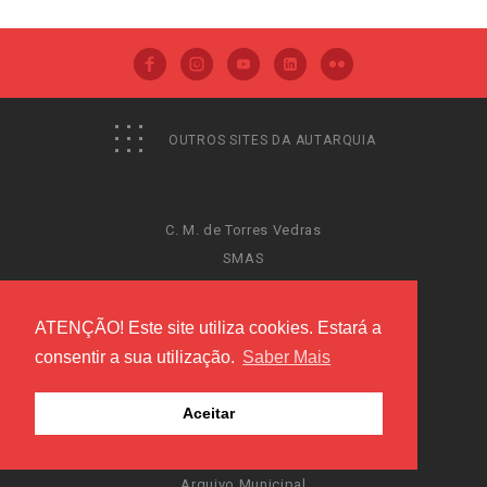
OUTROS SITES DA AUTARQUIA
C. M. de Torres Vedras
SMAS
Promotorres, EM
Investir Torres Vedras
ATENÇÃO! Este site utiliza cookies. Estará a
E-negócios
consentir a sua utilização.
Saber Mais
Mobilidade
Visite Torres Vedras
Aceitar
Centro Histórico de Torres Vedras
Orçamento Participativo
Arquivo Municipal