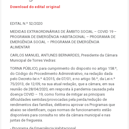
Download do edital original
EDITAL N.º 52/2020
MEDIDAS EXTRAORDINÁRIAS DE ÂMBITO SOCIAL – COVID 19 –
PROGRAMA DE EMERGÊNCIA HABITACIONAL – PROGRAMA DE
EMERGÊNCIA SOCIAL – PROGRAMA DE EMERGÊNCIA
ALIMENTAR
CARLOS MANUEL ANTUNES BERNARDES, Presidente da Câmara
Municipal de Torres Vedras:
TORNA PÚBLICO, para cumprimento do disposto no artigo 158.º,
do Código do Procedimento Administrativo, na redação dada
pelo Decreto-lei n.º 4/2015, de 07/01, e no artigo 56.º, da Lei n.º
75/2013, de 12/09, na sua atual redação, que a câmara, em sua
reunião de 28/04/2020, em resposta à pandemia causada pela
doença COVID – 19, como forma de mitigar as principais
dificuldades sentidas/provocadas pela perda/redução de
rendimentos das famílias, deliberou aprovar os Programas que
abaixo se identificam, cujas normas de funcionamento estão
disponíveis para consulta no site da câmara municipal e nas
juntas de freguesia.
- Programa de Emergência Habitacional