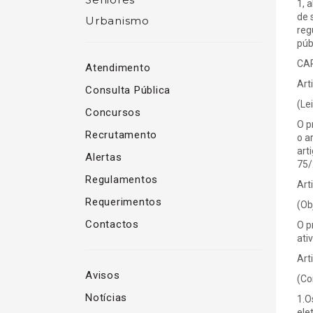
1, 
de 
Urbanismo
reg
púb
CAP
Atendimento
Art
Consulta Pública
(Lei
Concursos
O p
Recrutamento
o a
art
Alertas
75/
Regulamentos
Art
Requerimentos
(Ob
Contactos
O p
ati
Art
Avisos
(Co
Notícias
1.O
ele