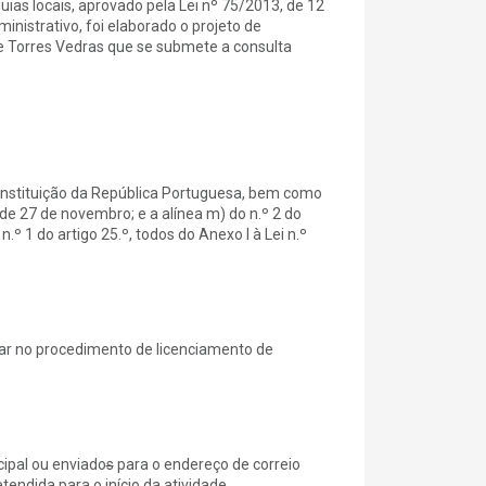
rquias locais, aprovado pela Lei nº 75/2013, de 12
nistrativo, foi elaborado o projeto de
e Torres Vedras que se submete a consulta
Constituição da República Portuguesa, bem como
 de 27 de novembro; e a alínea m) do n.º 2 do
n.º 1 do artigo 25.º, todos do Anexo I à Lei n.º
ar no procedimento de licenciamento de
ipal ou enviado
s
para o endereço de correio
tendida para o início da atividade.