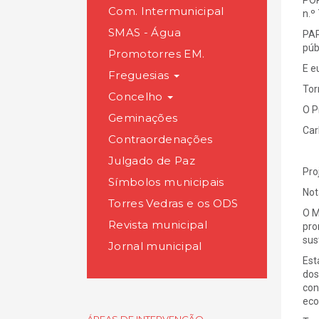
POR
Com. Intermunicipal
n.º
SMAS - Água
PAR
púb
Promotorres EM.
E e
Freguesias
Tor
Concelho
O P
Geminações
Car
Contraordenações
Julgado de Paz
Pro
Símbolos municipais
Not
Torres Vedras e os ODS
O M
Revista municipal
pro
sus
Jornal municipal
Est
dos
con
eco