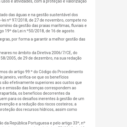
s usos e atividades, com a proteção e valorização
estado das águas e na gestão sustentável dos
o-lei nº 97/2018, de 27 de novembro, compete no
ínio da gestão das praias marítimas, fluviais e
igo 19º da Lei n.º50/2018, de 16 de agosto.
gras, por forma a garantir a melhor gestão das
neares no âmbito da Diretiva 2006/7/CE, do
º 58/2005, de 29 de dezembro, na sua redação
rmos do artigo 99.º do Código do Procedimento
 janeiro, verifica-se que os benefícios
as são efetivamente superiores aos custos que
dos e emissão das licenças correspondem ao
rapartida, os benefícios decorrentes da
uem para os desafios inerentes à gestão de um
revenção e a redução dos riscos costeiros; a
proteção dos recursos hídricos, assim como
o da República Portuguesa e pelo artigo 33º, nº