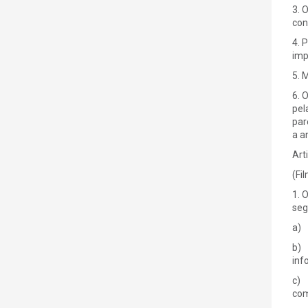
3. 
con
4. 
imp
5. 
6. 
pel
par
a a
Art
(Fi
1. 
seg
a) 
b) 
inf
c) 
com