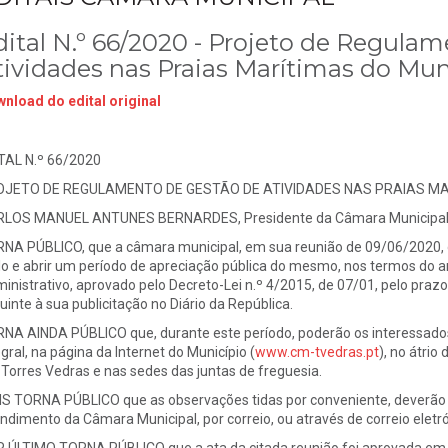
dital N.º 66/2020 - Projeto de Regula
tividades nas Praias Marítimas do Mun
nload do edital original
TAL N.º 66/2020
JETO DE REGULAMENTO DE GESTÃO DE ATIVIDADES NAS PRAIAS MA
LOS MANUEL ANTUNES BERNARDES, Presidente da Câmara Municipal d
NA PÚBLICO, que a câmara municipal, em sua reunião de 09/06/2020, 
ulo e abrir um período de apreciação pública do mesmo, nos termos do a
inistrativo, aprovado pelo Decreto-Lei n.º 4/2015, de 07/01, pelo prazo 
uinte à sua publicitação no Diário da República.
NA AINDA PÚBLICO que, durante este período, poderão os interessados
egral, na página da Internet do Município (
www.cm-tvedras.pt
), no átrio
Torres Vedras e nas sedes das juntas de freguesia.
S TORNA PÚBLICO que as observações tidas por conveniente, deverão s
ndimento da Câmara Municipal, por correio, ou através de correio elet