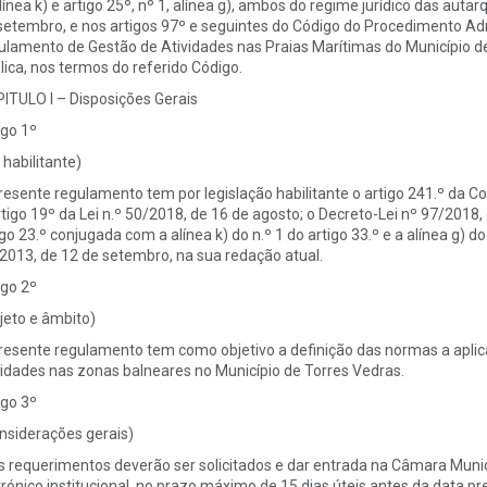
alínea k) e artigo 25º, nº 1, alínea g), ambos do regime jurídico das auta
setembro, e nos artigos 97º e seguintes do Código do Procedimento Admi
ulamento de Gestão de Atividades nas Praias Marítimas do Município d
lica, nos termos do referido Código.
ITULO I – Disposições Gerais
igo 1º
 habilitante)
resente regulamento tem por legislação habilitante o artigo 241.º da 
rtigo 19º da Lei n.º 50/2018, de 16 de agosto; o Decreto-Lei nº 97/2018,
igo 23.º conjugada com a alínea k) do n.º 1 do artigo 33.º e a alínea g) do 
2013, de 12 de setembro, na sua redação atual.
igo 2º
jeto e âmbito)
resente regulamento tem como objetivo a definição das normas a aplic
vidades nas zonas balneares no Município de Torres Vedras.
igo 3º
nsiderações gerais)
s requerimentos deverão ser solicitados e dar entrada na Câmara Munic
trónico institucional, no prazo máximo de 15 dias úteis antes da data pre