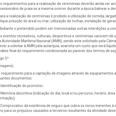
Os requerimentos para a realização de cerimónias deverão ainda ser 
cessionário de praia se a mesma ocorrer durante a época balnear e de
Para a realização de cerimónias é proibido a utilização de comida; larga
lique poluição do areal ou mar; utilização de tochas; instalação de gerad
Mediante o pretendido podem ser mencionadas outras interdições a cons
Os eventos recreativos, culturais, desportivos e cerimónias carecem de
a Autoridade Marítima Nacional (AMN), sendo este solicitado pela Câma
ecer a solicitar à AMN pela autarquia, acarreta um custo que será liqu
nálise final do requerimento condicionada ao parecer dos termos de se
igo 5º
lmagens)
O requerimento para a captação de imagens através de equipamentos 
uintes documentos:
Identificação do promotor;
Memória descritiva (indicação do dia; local e/ou percurso; horário; área 
ormação);
Comprovativo da existência de seguro que cubra os riscos inerentes à a
o para os prejuízos causados a terceiros resultantes da atividade dese