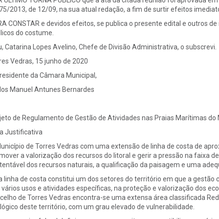
 ÚLTIMO TORNA PÚBLICO que a ata da citada reunião foi aprovada em min
 75/2013, de 12/09, na sua atual redação, a fim de surtir efeitos imediat
A CONSTAR e devidos efeitos, se publica o presente edital e outros de i
licos do costume.
u, Catarina Lopes Avelino, Chefe de Divisão Administrativa, o subscrevi.
res Vedras, 15 junho de 2020
residente da Câmara Municipal,
los Manuel Antunes Bernardes
jeto de Regulamento de Gestão de Atividades nas Praias Marítimas do 
a Justificativa
unicípio de Torres Vedras com uma extensão de linha de costa de ap
mover a valorização dos recursos do litoral e gerir a pressão na faixa 
tentável dos recursos naturais, a qualificação da paisagem e uma adeq
a linha de costa constitui um dos setores do território em que a gestã
 vários usos e atividades específicas, na proteção e valorização dos eco
celho de Torres Vedras encontra-se uma extensa área classificada Rede
lógico deste território, com um grau elevado de vulnerabilidade.