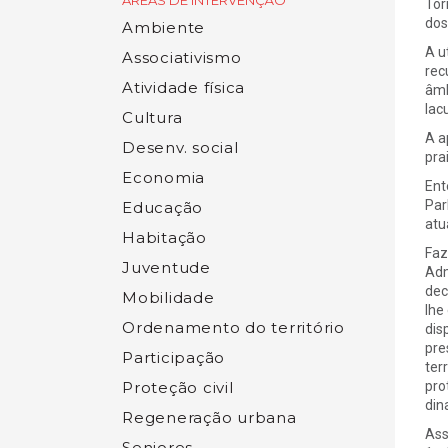
ÁREAS DE INTERVENÇÃO
Tor
dos
Ambiente
A u
Associativismo
rec
Atividade física
âmb
lac
Cultura
A a
Desenv. social
pra
Economia
Ent
Par
Educação
atua
Habitação
Faz
Juventude
Adm
dec
Mobilidade
lhe
Ordenamento do território
dis
pre
Participação
ter
Proteção civil
pro
din
Regeneração urbana
Ass
Seniores