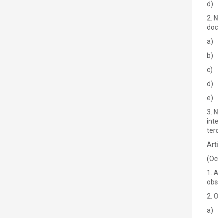
d) 
2. 
doc
a) 
b) 
c) 
d) 
e) 
3. 
int
ter
Art
(Oc
1. 
obs
2. 
a) 