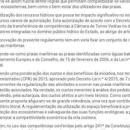
na-se assim fulcral definir regras que permitam compatibilizar os vário
 ecossistemas, bem como o bem-estar dos utilizadores das praias.
tilização dos recursos hídricos que possa ter impacto significativo no 
ursos carece de autorização. Esta autorização de acordo com o Decret
ito da transferência de competências à Câmara de Torres Vedras no dom
ustres integradas no domínio público hídrico do Estado, ao abrigo do art
provação do presente regulamento tem em vista fixar um conjunto de re
ias marítimas.
ende-se como praias marítimas as praias identificadas como águas bal
lamento Europeu e do Conselho, de 15 de fevereiro de 2006, e da Lei n
l.
endo uma ponderação dos custos e dos benefícios da iniciativa, nos te
inistrativo (CPA) de 2015, aprovado pelo Decreto-Lei n.º 4/2015, de 7 de
orrentes da regularização das atividades a ocorrer nas praias marítim
 estão associados. Na verdade, os custos inerentes à análise dos pedi
pêndio, pela autarquia, dos custos afetos a um meio técnico. Como cont
sente proposta afiguram-se de grande relevância, uma vez que contrib
ritório litoral. A regulamentação da utilização do espaço beneficiará a p
teção dos ecossistemas e salvaguarda das suas funções ecológicas; a 
amizar a competitividade económica da orla costeira.
im, no uso das competências conferidas pelo artigo 241º da Constituiçã