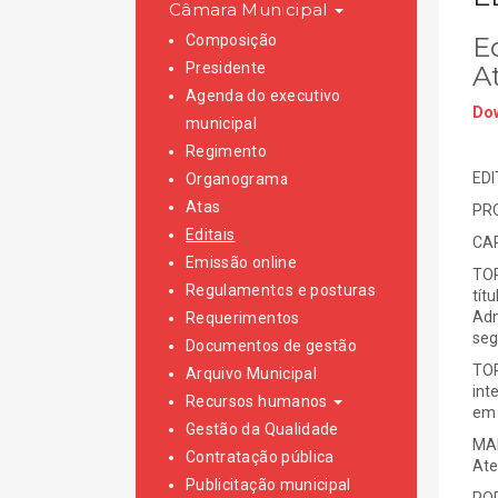
Câmara Municipal
Composição
E
Presidente
A
Agenda do executivo
Dow
municipal
Regimento
EDI
Organograma
Atas
PRO
Editais
CAR
Emissão online
TOR
Regulamentos e posturas
tít
Adm
Requerimentos
seg
Documentos de gestão
TOR
Arquivo Municipal
int
Recursos humanos
em 
Gestão da Qualidade
MAI
Contratação pública
Ate
Publicitação municipal