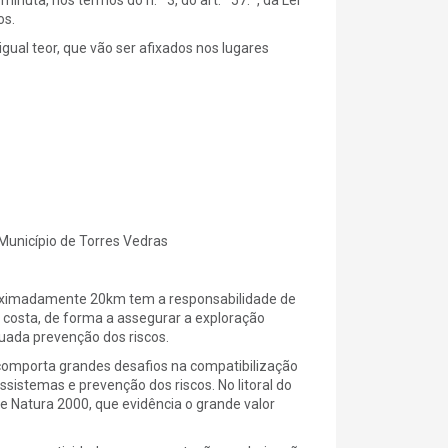
uta, nos termos do n.º 3, do art.º 57.º, da Lei
os.
gual teor, que vão ser afixados nos lugares
Município de Torres Vedras
roximadamente 20km tem a responsabilidade de
de costa, de forma a assegurar a exploração
uada prevenção dos riscos.
o comporta grandes desafios na compatibilização
ssistemas e prevenção dos riscos. No litoral do
 Natura 2000, que evidência o grande valor