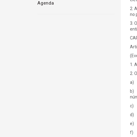
Agenda
2. 
no 
3. 
ent
CAP
Art
(Ev
1. 
2. 
a) 
b) 
núm
c) 
d) 
e) 
f) 