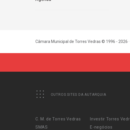
Câmara Municipal de Torres Vedras © 1996 - 2026 ·
OUTROS SITES DA AUTARQUIA
C. M. de Torres Vedras
Investir Torres Ved
SMAS
E-negócios