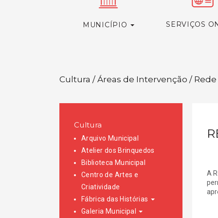
SERVIÇOS O
MUNICÍPIO
Cultura / Áreas de Intervenção / Rede
Cultura
R
Arquivo Municipal
Atelier dos Brinquedos
Biblioteca Municipal
A R
Centro de Artes e
per
Criatividade
apr
Fábrica das Histórias
Galeria Municipal