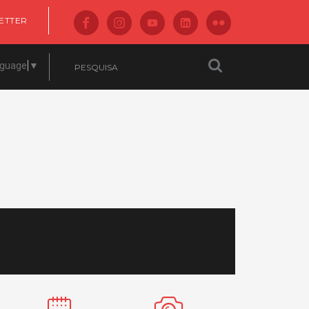
ETTER
nguage
▼