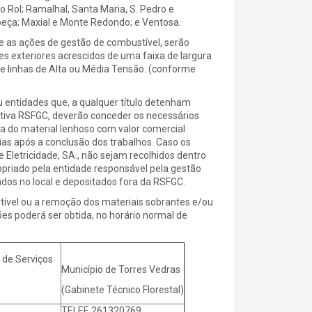
 Rol; Ramalhal, Santa Maria, S. Pedro e
beça; Maxial e Monte Redondo; e Ventosa.
as ações de gestão de combustível, serão
s exteriores acrescidos de uma faixa de largura
de linhas de Alta ou Média Tensão. (conforme
 entidades que, a qualquer título detenham
petiva RSFGC, deverão conceder os necessários
 do material lenhoso com valor comercial
as após a conclusão dos trabalhos. Caso os
 Eletricidade, SA., não sejam recolhidos dentro
opriado pela entidade responsável pela gestão
ados no local e depositados fora da RSFGC.
vel ou a remoção dos materiais sobrantes e/ou
es poderá ser obtida, no horário normal de
de Serviços
Município de Torres Vedras
(Gabinete Técnico Florestal)
TELEF. 261320769