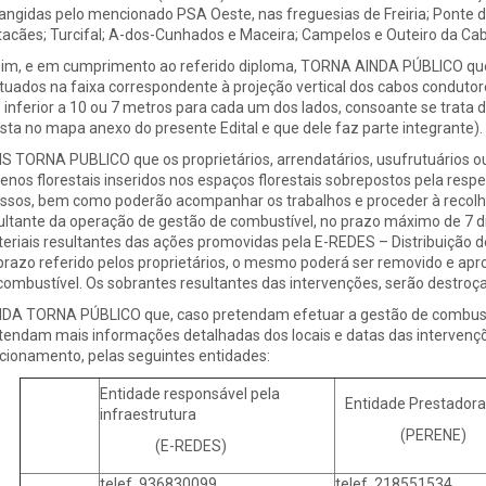
angidas pelo mencionado PSA Oeste, nas freguesias de Freiria; Ponte do
acães; Turcifal; A-dos-Cunhados e Maceira; Campelos e Outeiro da Ca
im, e em cumprimento ao referido diploma, TORNA AINDA PÚBLICO que 
tuados na faixa correspondente à projeção vertical dos cabos condutore
 inferior a 10 ou 7 metros para cada um dos lados, consoante se trata 
sta no mapa anexo do presente Edital e que dele faz parte integrante).
S TORNA PUBLICO que os proprietários, arrendatários, usufrutuários ou
renos florestais inseridos nos espaços florestais sobrepostos pela res
ssos, bem como poderão acompanhar os trabalhos e proceder à recolha
ultante da operação de gestão de combustível, no prazo máximo de 7 di
eriais resultantes das ações promovidas pela E-REDES – Distribuição de
prazo referido pelos proprietários, o mesmo poderá ser removido e apr
combustível. Os sobrantes resultantes das intervenções, serão destroç
DA TORNA PÚBLICO que, caso pretendam efetuar a gestão de combustí
tendam mais informações detalhadas dos locais e datas das intervençõ
cionamento, pelas seguintes entidades:
Entidade responsável pela
Entidade Prestadora 
infraestrutura
(PERENE)
(E­-REDES)
telef. 936830099
telef. 218551534