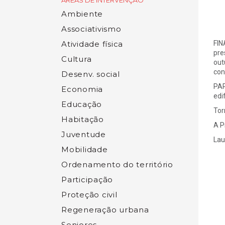
ÁREAS DE INTERVENÇÃO
Ambiente
Associativismo
Atividade física
FIN
pre
Cultura
out
con
Desenv. social
PAR
Economia
edi
Educação
Tor
Habitação
A P
Juventude
Lau
Mobilidade
Ordenamento do território
Participação
Proteção civil
Regeneração urbana
Seniores