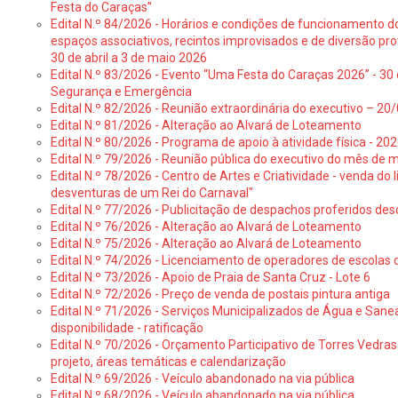
Festa do Caraças”
Edital N.º 84/2026 - Horários e condições de funcionamento d
espaços associativos, recintos improvisados e de diversão pro
30 de abril a 3 de maio 2026
Edital N.º 83/2026 - Evento “Uma Festa do Caraças 2026” - 30 
Segurança e Emergência
Edital N.º 82/2026 - Reunião extraordinária do executivo – 2
Edital N.º 81/2026 - Alteração ao Alvará de Loteamento
Edital N.º 80/2026 - Programa de apoio à atividade física - 202
Edital N.º 79/2026 - Reunião pública do executivo do mês de 
Edital N.º 78/2026 - Centro de Artes e Criatividade - venda do
desventuras de um Rei do Carnaval"
Edital N.º 77/2026 - Publicitação de despachos proferidos des
Edital N.º 76/2026 - Alteração ao Alvará de Loteamento
Edital N.º 75/2026 - Alteração ao Alvará de Loteamento
Edital N.º 74/2026 - Licenciamento de operadores de escolas 
Edital N.º 73/2026 - Apoio de Praia de Santa Cruz - Lote 6
Edital N.º 72/2026 - Preço de venda de postais pintura antiga
Edital N.º 71/2026 - Serviços Municipalizados de Água e Sane
disponibilidade - ratificação
Edital N.º 70/2026 - Orçamento Participativo de Torres Vedras 
projeto, áreas temáticas e calendarização
Edital N.º 69/2026 - Veículo abandonado na via pública
Edital N.º 68/2026 - Veículo abandonado na via pública