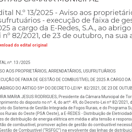
ital N.º 13/2025 - Aviso aos proprietári
sufrutuários - execução de faixa de g
25 a cargo da E-Redes, S.A., ao abrigo
i nº 82/2021, de 23 de outubro, na sua
nload do edital original
TAL nº. 13 /2025
ISO AOS PROPRIETÁRIOS, ARRENDATÁRIOS, USUFRUTUÁRIOS
CUÇÃO DE FAIXA DE GESTÃO DE COMBUSTÍVEL DE 2025 A CARGO DA E
ABRIGO DO ARTIGO 59º DO DECRETO-LEI Nº. 82/2021, DE 23 DE OUT
RA MARIA JESUS RODRIGUES, Presidente da Câmara Municipal de To
primento do disposto no nº. 4, do artº. 49, do Decreto-Lei nº 82/2021, 
ito do Sistema de Gestão Integrada de Fogos Rurais, e do Programa S
os Rurais do Oeste (PSA Oeste), a E-REDES - Distribuição de Eletricidad
es de distribuição de energia elétrica em média e alta tensão e respon
tão de combustível, promover ações de gestão do combustível necessá
Gestão de Combustível (“RSFGC”) na envolvente das linhas de distribuiç