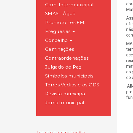
abr
Com. Intermunicipal
Mat
SMAS - Água
Ass
Promotorres EM.
efe
não
Freguesias
con
Concelho
MAI
Geminações
ter
ace
Contraordenações
res
mat
Julgado de Paz
do 
Símbolos municipais
do 
Torres Vedras e os ODS
AIN
pre
Revista municipal
fun
Jornal municipal