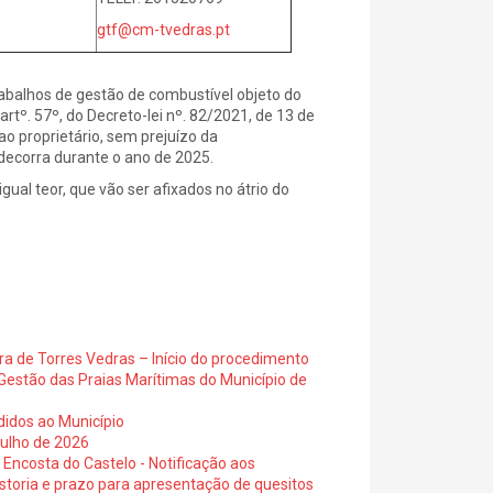
gtf@cm-tvedras.pt
alhos de gestão de combustível objeto do
tº. 57º, do Decreto-lei nº. 82/2021, de 13 de
ao proprietário, sem prejuízo da
 decorra durante o ano de 2025.
ual teor, que vão ser afixados no átrio do
ra de Torres Vedras – Início do procedimento
Gestão das Praias Marítimas do Município de
didos ao Município
julho de 2026
 Encosta do Castelo - Notificação aos
istoria e prazo para apresentação de quesitos