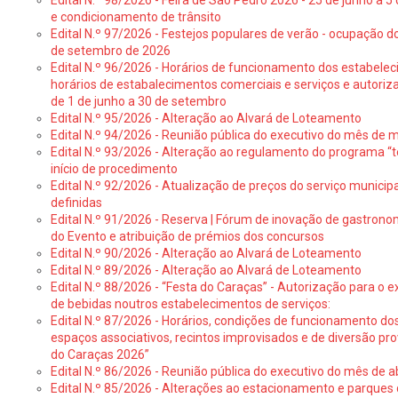
Edital N.º 98/2026 - Feira de São Pedro 2026 - 25 de junho a 5
e condicionamento de trânsito
Edital N.º 97/2026 - Festejos populares de verão - ocupação do
de setembro de 2026
Edital N.º 96/2026 - Horários de funcionamento dos estabele
horários de estabalecimentos comerciais e serviços e autoriz
de 1 de junho a 30 de setembro
Edital N.º 95/2026 - Alteração ao Alvará de Loteamento
Edital N.º 94/2026 - Reunião pública do executivo do mês de 
Edital N.º 93/2026 - Alteração ao regulamento do programa “t
início de procedimento
Edital N.º 92/2026 - Atualização de preços do serviço municip
definidas
Edital N.º 91/2026 - Reserva | Fórum de inovação de gastronom
do Evento e atribuição de prémios dos concursos
Edital N.º 90/2026 - Alteração ao Alvará de Loteamento
Edital N.º 89/2026 - Alteração ao Alvará de Loteamento
Edital N.º 88/2026 - “Festa do Caraças” - Autorização para o 
de bebidas noutros estabelecimentos de serviços:
Edital N.º 87/2026 - Horários, condições de funcionamento do
espaços associativos, recintos improvisados e de diversão pr
do Caraças 2026”
Edital N.º 86/2026 - Reunião pública do executivo do mês de ab
Edital N.º 85/2026 - Alterações ao estacionamento e parque