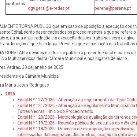
contactos:
dgv.geral@e-redes.pt
perene@perene.pt
ALMENTE TORNA PUBLICO que em caso de oposição à execução dos trab
sente Edital, serão desencadeados os procedimentos a que se refere o ar
ubro, na sua atual redação e a execução desses trabalhos será exigível 
traordenação a que haja lugar. Prevê-se que a execução dos trabalhos
A CONSTAR e devidos efeitos, se publica o presente Edital e outros de ig
fício Multisserviços desta Câmara Municipal e nos lugares de estilo.
res Vedras, 30 de janeiro de 2025
residente da Câmara Municipal
ra Maria Jesus Rodrigues
2026
Edital N.º 122/2026 - Alteração ao regulamento da Rede Cultu
Edital N.º 121/2026 - Alteração ao Regulamento Municipal da 
Torres Vedras – Inicio do Procedimento
Edital N.º 120/2026 - Metodologia de avaliação de terrenos ce
Edital N.º 119/2026 - Reunião pública do executivo do mês de 
Edital N.º 118/2026 - Processo de expropriação urgentíssima -
interessados da designação dos árbitros, fixação da data de v