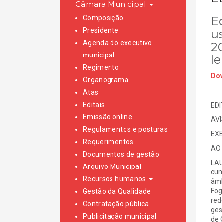
Câmara Municipal
Composição
Ed
Presidente
u
Agenda do executivo
20
municipal
le
Regimento
Dow
Organograma
Atas
Editais
EDI
Emissão online
AV
Regulamentos e posturas
EXE
Requerimentos
AO 
Documentos de gestão
LAU
Arquivo Municipal
cum
Recursos humanos
âmb
Fog
Gestão da Qualidade
red
Contratação pública
ges
Publicitação municipal
de 