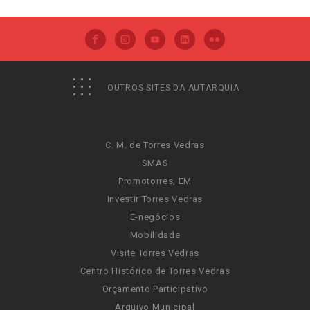
OUTROS SITES DA AUTARQUIA
C. M. de Torres Vedras
SMAS
Promotorres, EM
Investir Torres Vedras
E-negócios
Mobilidade
Visite Torres Vedras
Centro Histórico de Torres Vedras
Orçamento Participativo
Arquivo Municipal