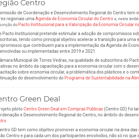
egião Centro
omissão de Coordenação e Desenvolvimento Regional do Centro tem vind
res regionais uma
Agenda de Economia Circular do Centro
e, neste âmbit
Pacto Institucional para a Valorização da Economia Circular n
scrição do
e Pacto Institucional pretende estimular a adoção de compromissos sobr
scritoras, tendo como principal objetivo acelerar a transição para uma 
promissos que contribuem para a implementação da Agenda de Economi
envolvidas ou implementadas entre 2019 e 2021.
âmara Municipal de Torres Vedras, na qualidade de subscritora do Pac
ciativas no âmbito da capacitação para a economia circular com o desen
acitação sobre economia circular, a problemática dos plásticos e o co
tinuação do desenvolvimento do
Programa de Sustentabilidade na Ali
entro Green Deal
rojeto piloto
Centro Green Deal em Compras Públicas
(Centro GD) foi l
rdenação e Desenvolvimento Regional do Centro, no âmbito do desen
tro
.
entro GD tem como objetivo promover a economia circular na área das 
ião Centro e para cada um dos participantes envolvidos, não só no qu