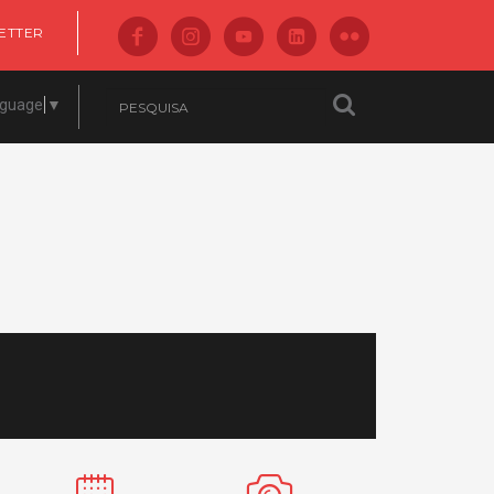
ETTER
nguage
▼