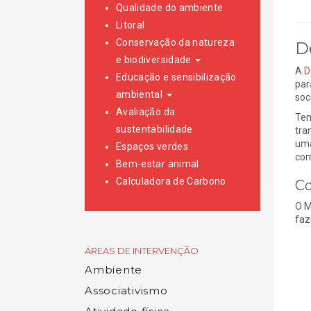
Qualidade do ambiente
Litoral
Conservação da natureza
D
e biodiversidade
A
D
Educação e sensibilização
par
ambiental
soc
Avaliação da
Tem
sustentabilidade
tra
uma
Espaços verdes
com
Bem-estar animal
Calculadora de Carbono
C
O M
faz
ÁREAS DE INTERVENÇÃO
Ambiente
Associativismo