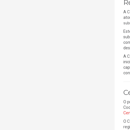
R
A C
ato
sub
Est
sub
com
des
A C
ini
cap
con
C
O p
Coo
Cen
O C
reg