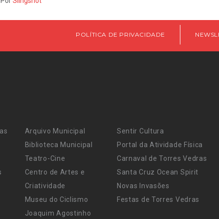
 Por
Slingshot
POLÍTICA DE PRIVACIDADE
NEWSL
ras
Arquivo Municipal
Sentir Cultura
Biblioteca Municipal
Portal da Atividade Física
Teatro-Cine
Carnaval de Torres Vedras
s
Centro de Artes e
Santa Cruz Ocean Spirit
Criatividade
Novas Invasões
Museu do Ciclismo
Festas de Torres Vedras
Joaquim Agostinho