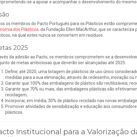
prometendo-se a apoiar e acompanhar o desenvolvimento do mesmo e c
são
os os membros do Pacto Português para os Plásticos estão comprome
nomia dos Plásticos
, da Fundação Ellen MacArthur, que se caracteriza 
sticos, na qual estes nunca se convertem em resíduos.
tas 2025
avés da adesão ao Pacto, os membros comprometem-se a desenvolver esf
junto de metas ambiciosas que deverão ser alcançadas até 2025:
Definir, até 2020, uma listagem de plásticos de uso único considera
medidas para a sua eliminação, através de redesenho, inovação ou m
Garantir que 100% das embalagens de plástico são reutilizáveis, rec
Garantir que 70% ou mais, das embalagens plásticas são efetivamen
reciclagem;
Incorporar, em média, 30% de plástico reciclado nas novas embalagen
Promover atividades de sensibilização e educação aos consumidores (
plásticos.
acto Institucional para a Valorização 