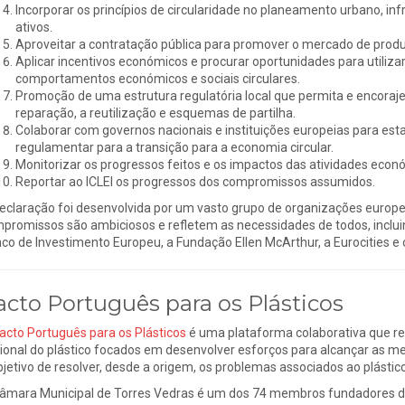
Incorporar os princípios de circularidade no planeamento urbano, in
ativos.
Aproveitar a contratação pública para promover o mercado de produto
Aplicar incentivos económicos e procurar oportunidades para utiliza
comportamentos económicos e sociais circulares.
Promoção de uma estrutura regulatória local que permita e encora
reparação, a reutilização e esquemas de partilha.
Colaborar com governos nacionais e instituições europeias para est
regulamentar para a transição para a economia circular.
Monitorizar os progressos feitos e os impactos das atividades econó
Reportar ao ICLEI os progressos dos compromissos assumidos.
eclaração foi desenvolvida por um vasto grupo de organizações europei
promissos são ambiciosos e refletem as necessidades de todos, incluin
co de Investimento Europeu, a Fundação Ellen McArthur, a Eurocities e
acto Português para os Plásticos
acto Português para os Plásticos
é uma plataforma colaborativa que reú
ional do plástico focados em desenvolver esforços para alcançar as m
bjetivo de resolver, desde a origem, os problemas associados ao plástic
âmara Municipal de Torres Vedras é um dos 74 membros fundadores do