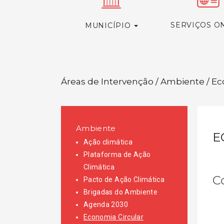
SERVIÇOS O
MUNICÍPIO
Áreas de Intervenção / Ambiente / Ec
Ambiente
E
Ação climática
Plataforma de Ação
Climática
C
Pacto de Ação Climática
Brigadas do Ambiente
Agenda 2030
Economia Circular