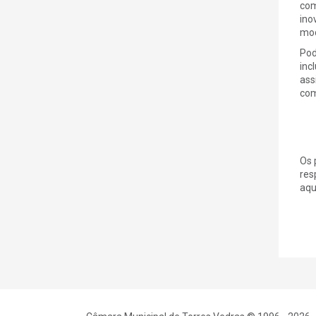
com
ino
mod
Pod
inc
ass
com
Os 
res
aqu