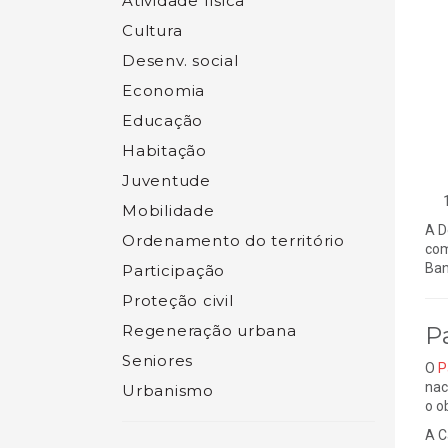
Atividade física
Cultura
Desenv. social
Economia
Educação
Habitação
Juventude
Mobilidade
A D
Ordenamento do território
com
Ban
Participação
Proteção civil
Regeneração urbana
P
Seniores
O
P
nac
Urbanismo
o o
A C