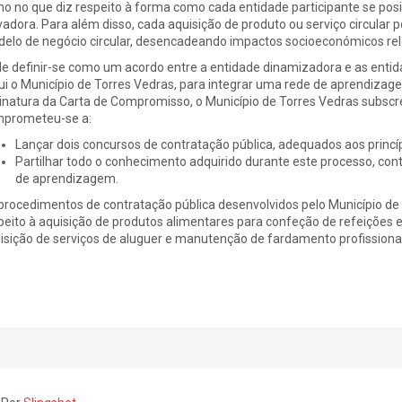
o no que diz respeito à forma como cada entidade participante se posic
vadora. Para além disso, cada aquisição de produto ou serviço circular
elo de negócio circular, desencadeando impactos socioeconómicos relev
e definir-se como um acordo entre a entidade dinamizadora e as entid
lui o Município de Torres Vedras, para integrar uma rede de aprendiza
inatura da Carta de Compromisso, o Município de Torres Vedras subscre
prometeu-se a:
Lançar dois concursos de contratação pública, adequados aos princípi
Partilhar todo o conhecimento adquirido durante este processo, con
de aprendizagem.
procedimentos de contratação pública desenvolvidos pelo Município de
peito à aquisição de produtos alimentares para confeção de refeições es
isição de serviços de aluguer e manutenção de fardamento profissional