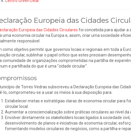
Centro Green Deal
eclaração Europeia das Cidades Circul
eclaração Europeia das Cidades Circulares
foi concebida para ajudar a 
a uma economia circular na Europa e, assim, criar uma sociedade efici
ialmente responsável.
 como objetivo permitir que governos locais e regionais em toda a E
nsição circular, sublinhar o papel crítico que estes precisam desempenh
 comunidade de organizações comprometidas na partilha de experiênci
um e partilhada do que é uma "cidade circular".
ompromissos
unicípio de Torres Vedras subscreveu a Declaração Europeia das Cidades
ê-lo, comprometeu-se a usar os meios à sua disposição para:
Estabelecer metas e estratégias claras de economia circular para 
circular local.
Aumentar a consciencialização sobre práticas circulares ao nível da
Envolver diretamente os
stakeholders
locais ligados à sociedade civil
desenvolvimento de planos e iniciativas de economia circular, esfor
fomentando modelos circulares de negócios, como a partilha e rep