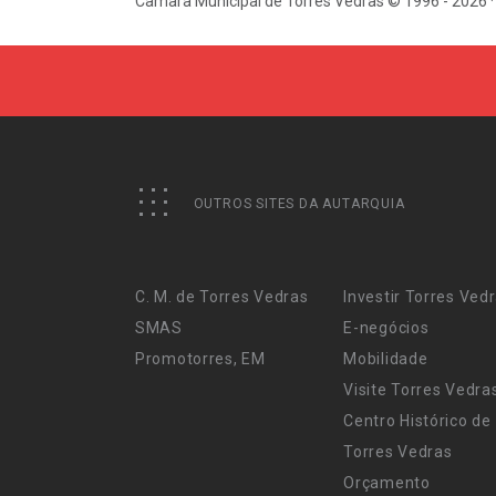
Câmara Municipal de Torres Vedras © 1996 - 2026 ·
OUTROS SITES DA AUTARQUIA
C. M. de Torres Vedras
Investir Torres Ved
SMAS
E-negócios
Promotorres, EM
Mobilidade
Visite Torres Vedra
Centro Histórico de
Torres Vedras
Orçamento