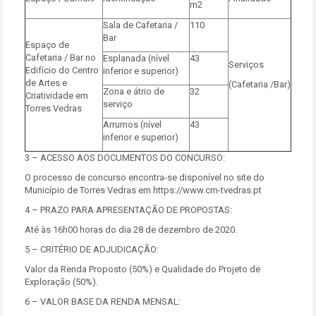
m2
Sala de Cafetaria /
110
Bar
Espaço de
Cafetaria / Bar no
Esplanada (nível
43
Serviços
Edifício do Centro
inferior e superior)
de Artes e
(Cafetaria /Bar)
Zona e átrio de
32
Criatividade em
serviço
Torres Vedras
Arrumos (nível
43
inferior e superior)
3 – ACESSO AOS DOCUMENTOS DO CONCURSO:
O processo de concurso encontra-se disponível no site do
Município de Torres Vedras em https://www.cm-tvedras.pt
4 – PRAZO PARA APRESENTAÇÃO DE PROPOSTAS:
Até às 16h00 horas do dia 28 de dezembro de 2020.
5 – CRITÉRIO DE ADJUDICAÇÃO:
Valor da Renda Proposto (50%) e Qualidade do Projeto de
Exploração (50%).
6 – VALOR BASE DA RENDA MENSAL: