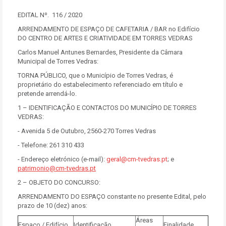
EDITAL Nº. 116 / 2020
ARRENDAMENTO DE ESPAÇO DE CAFETARIA / BAR no Edifício
DO CENTRO DE ARTES E CRIATIVIDADE EM TORRES VEDRAS
Carlos Manuel Antunes Bernardes, Presidente da Câmara
Municipal de Torres Vedras:
TORNA PÚBLICO, que o Município de Torres Vedras, é
proprietário do estabelecimento referenciado em título e
pretende arrendá-lo.
1 – IDENTIFICAÇÃO E CONTACTOS DO MUNICÍPIO DE TORRES
VEDRAS:
- Avenida 5 de Outubro, 2560-270 Torres Vedras
- Telefone: 261 310 433
- Endereço eletrónico (e-mail):
geral@cm-tvedras.pt
; e
patrimonio@cm-tvedras.pt
2 – OBJETO DO CONCURSO:
ARRENDAMENTO DO ESPAÇO constante no presente Edital, pelo
prazo de 10 (dez) anos:
Áreas
Espaço / Edifício
Identificação
Finalidade