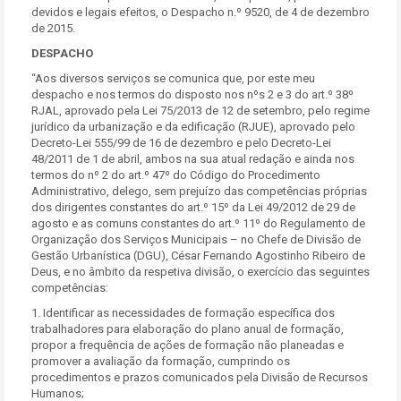
devidos e legais efeitos, o Despacho n.º 9520, de 4 de dezembro
de 2015.
DESPACHO
“Aos diversos serviços se comunica que, por este meu
despacho e nos termos do disposto nos nºs 2 e 3 do art.º 38º
RJAL, aprovado pela Lei 75/2013 de 12 de setembro, pelo regime
jurídico da urbanização e da edificação (RJUE), aprovado pelo
Decreto-Lei 555/99 de 16 de dezembro e pelo Decreto-Lei
48/2011 de 1 de abril, ambos na sua atual redação e ainda nos
termos do nº 2 do art.º 47º do Código do Procedimento
Administrativo, delego, sem prejuízo das competências próprias
dos dirigentes constantes do art.º 15º da Lei 49/2012 de 29 de
agosto e as comuns constantes do art.º 11º do Regulamento de
Organização dos Serviços Municipais – no Chefe de Divisão de
Gestão Urbanística (DGU), César Fernando Agostinho Ribeiro de
Deus, e no âmbito da respetiva divisão, o exercício das seguintes
competências:
1. Identificar as necessidades de formação específica dos
trabalhadores para elaboração do plano anual de formação,
propor a frequência de ações de formação não planeadas e
promover a avaliação da formação, cumprindo os
procedimentos e prazos comunicados pela Divisão de Recursos
Humanos;