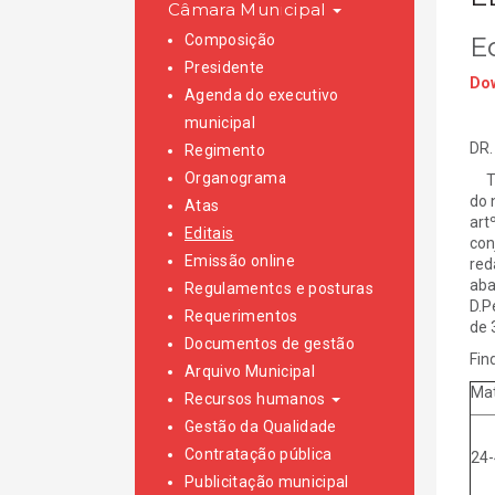
Câmara Municipal
Composição
E
Presidente
Dow
Agenda do executivo
municipal
DR.
Regimento
Organograma
TOR
do 
Atas
art
Editais
con
Emissão online
red
aba
Regulamentos e posturas
D.P
Requerimentos
de 
Documentos de gestão
Fin
Arquivo Municipal
Mat
Recursos humanos
Gestão da Qualidade
Contratação pública
24-
Publicitação municipal