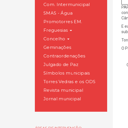
Com. Intermunicipal
PAR
SMAS - Água
con
Câm
Promotorres EM.
E e
Freguesias
sub
Concelho
Tor
Geminações
O P
Contraordenações
Julgado de Paz
Car
Símbolos municipais
Torres Vedras e os ODS
Revista municipal
Jornal municipal