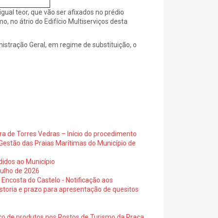
gual teor, que vão ser afixados no prédio
, no átrio do Edifício Multiserviços desta
istração Geral, em regime de substituição, o
ra de Torres Vedras – Início do procedimento
Gestão das Praias Marítimas do Município de
didos ao Município
julho de 2026
 Encosta do Castelo - Notificação aos
istoria e prazo para apresentação de quesitos
ico de produtos nos Postos de Turismo da Praça