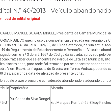
dital N.º 40/2013 - Veículo abandonado
nload do edital original
 CARLOS MANUEL SOARES MIGUEL, Presidente da Câmara Municipal de 
NA PÚBLICO que, no uso da competência delegada em reunião de Câm
n.º 1 do art. 64º da Lei n.º 169/99, de 18 de Setembro, na sua actual r
º.49 do Regulamento de Estacionamento e Remoção de Veículos abando
jugado com o n.º 3 do art. 166º do Código da Estrada, aprovado pelo De
acção, faz saber que se encontra no Parque do Estaleiro Municipal, sito
ixo discriminada, para onde foi removida por se encontrar abandonada
edro V em Boavista, freguesia de Silveira em Torres Vedras, podendo se
30 dias, a partir da data de afixação do presente Edital.
do aquele prazo o veiculo é considerado abandonado e adquirido por o
rícula
Proprietário
Morada
Rui Carlos da Silva Rangel
45-JT
Est Marques Pombal-65-3 Esq-Rinchoa