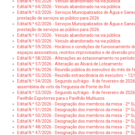
Edital N.º 65/2026 - Veiculo abandonado na via pública
Edital N.º 64/2026 - Veiculo abandonado na via pública
Edital N.º 63/2026 - Serviços Municipalizados de Água e Sane
prestação de serviços ao público para 2026
Edital N.º 62/2026 - Serviços Municipalizados de Água e Sane
prestação de serviços ao público para 2026
Edital N.º 61/2026 - Veiculo abandonado na via pública
Edital N.º 60/2026 - Veiculo abandonado na via pública
Edital N.º 59/2026 - Horários e condições de funcionamento d
espaços associativos, recintos improvisados e de diversão pro
Edital N.º 58/2026 - Alterações ao estacionamento no período 
Edital N.º 57/2026 - Alteração ao Alvará de Loteamento
Edital N.º 56/2026 - Reunião pública do executivo do mês de fe
Edital N.º 55/2026 - Reunião extraordinária do executivo – 1
Edital N.º 54/2026 - Segundo sufrágio - 8 de fevereiro de 202
assembleia de voto da freguesia de Ponte do Rol
Edital N.º 53/2026 - Segundo sufrágio - 8 de fevereiro de 202
Pavilhão Expotorres para o Pavilhão Multiusos
Edital N.º 52/2026 - Designação dos membros da mesa - 2º Su
Edital N.º 51/2026 - Designação dos membros da mesa - 2º S
Edital N.º 50/2026 - Designação dos membros da mesa - 2º Su
Edital N.º 49/2026 - Designação dos membros da mesa - 2º S
Edital N.º 48/2026 - Designação dos membros da mesa - 2º Suf
Edital N.º 47/2026 - Designação dos membros da mesa - 2º Suf