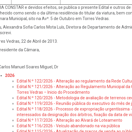
A CONSTAR e devidos efeitos, se publica o presente Edital e outros de i
hecido como sendo o da última residência do titular da viatura, bem como
ara Municipal, sito na Avª. 5 de Outubro em Torres Vedras.
u, Alexandra Sofia Carlos Mota Luís, Diretora de Departamento de Admin
screvi.
res Vedras, 22 de Abril de 2013.
residente da Câmara,
los Manuel Soares Miguel, Dr
2026
Edital N.º 122/2026 - Alteração ao regulamento da Rede Cultu
Edital N.º 121/2026 - Alteração ao Regulamento Municipal da 
Torres Vedras – Inicio do Procedimento
Edital N.º 120/2026 - Metodologia de avaliação de terrenos ce
Edital N.º 119/2026 - Reunião pública do executivo do mês de 
Edital N.º 118/2026 - Processo de expropriação urgentíssima -
interessados da designação dos árbitros, fixação da data de v
Edital N.º 117/2026 - Alteração ao Alvará de Loteamento
Edital N.º 116/2026 - Veículo abandonado na via pública
Edital N.º 115/2026 - Atualização de preços de venda ao públ