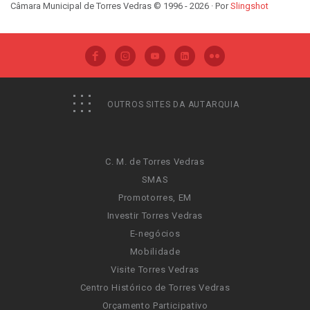
Câmara Municipal de Torres Vedras © 1996 - 2026 · Por
Slingshot
OUTROS SITES DA AUTARQUIA
C. M. de Torres Vedras
SMAS
Promotorres, EM
Investir Torres Vedras
E-negócios
Mobilidade
Visite Torres Vedras
Centro Histórico de Torres Vedras
Orçamento Participativo