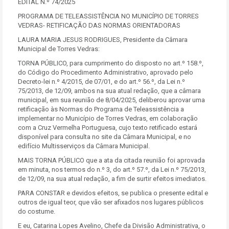
EDITAL N.º 74/2025
PROGRAMA DE TELEASSISTÊNCIA NO MUNICÍPIO DE TORRES
VEDRAS- RETIFICAÇÃO DAS NORMAS ORIENTADORAS
LAURA MARIA JESUS RODRIGUES, Presidente da Câmara
Municipal de Torres Vedras:
TORNA PÚBLICO, para cumprimento do disposto no art.º 158.º,
do Código do Procedimento Administrativo, aprovado pelo
Decreto-lei n.º 4/2015, de 07/01, e do art.º 56.º, da Lei n.º
75/2013, de 12/09, ambos na sua atual redação, que a câmara
municipal, em sua reunião de 8/04/2025, deliberou aprovar uma
retificação às Normas do Programa de Teleassistência a
implementar no Município de Torres Vedras, em colaboração
com a Cruz Vermelha Portuguesa, cujo texto retificado estará
disponível para consulta no site da Câmara Municipal, e no
edifício Multisserviços da Câmara Municipal.
MAIS TORNA PÚBLICO que a ata da citada reunião foi aprovada
em minuta, nos termos do n.º 3, do art.º 57.º, da Lei n.º 75/2013,
de 12/09, na sua atual redação, a fim de surtir efeitos imediatos.
PARA CONSTAR e devidos efeitos, se publica o presente edital e
outros de igual teor, que vão ser afixados nos lugares públicos
do costume.
E eu, Catarina Lopes Avelino, Chefe da Divisão Administrativa, o