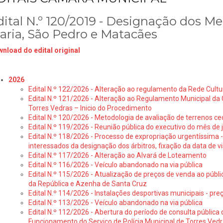
dital N.º 120/2019 - Designação dos M
aria, São Pedro e Matacães
nload do edital original
2026
Edital N.º 122/2026 - Alteração ao regulamento da Rede Cultu
Edital N.º 121/2026 - Alteração ao Regulamento Municipal da 
Torres Vedras – Inicio do Procedimento
Edital N.º 120/2026 - Metodologia de avaliação de terrenos ce
Edital N.º 119/2026 - Reunião pública do executivo do mês de 
Edital N.º 118/2026 - Processo de expropriação urgentíssima -
interessados da designação dos árbitros, fixação da data de v
Edital N.º 117/2026 - Alteração ao Alvará de Loteamento
Edital N.º 116/2026 - Veículo abandonado na via pública
Edital N.º 115/2026 - Atualização de preços de venda ao públ
da República e Azenha de Santa Cruz
Edital N.º 114/2026 - Instalações desportivas municipais - preç
Edital N.º 113/2026 - Veículo abandonado na via pública
Edital N.º 112/2026 - Abertura do período de consulta públic
Funcionamento do Serviço de Polícia Municipal de Torres Ved