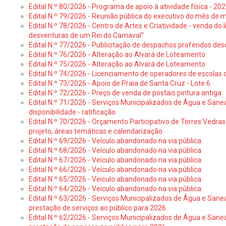
Edital N.º 80/2026 - Programa de apoio à atividade física - 202
Edital N.º 79/2026 - Reunião pública do executivo do mês de 
Edital N.º 78/2026 - Centro de Artes e Criatividade - venda do
desventuras de um Rei do Carnaval"
Edital N.º 77/2026 - Publicitação de despachos proferidos des
Edital N.º 76/2026 - Alteração ao Alvará de Loteamento
Edital N.º 75/2026 - Alteração ao Alvará de Loteamento
Edital N.º 74/2026 - Licenciamento de operadores de escolas 
Edital N.º 73/2026 - Apoio de Praia de Santa Cruz - Lote 6
Edital N.º 72/2026 - Preço de venda de postais pintura antiga
Edital N.º 71/2026 - Serviços Municipalizados de Água e Sane
disponibilidade - ratificação
Edital N.º 70/2026 - Orçamento Participativo de Torres Vedras 
projeto, áreas temáticas e calendarização
Edital N.º 69/2026 - Veículo abandonado na via pública
Edital N.º 68/2026 - Veículo abandonado na via pública
Edital N.º 67/2026 - Veículo abandonado na via pública
Edital N.º 66/2026 - Veículo abandonado na via pública
Edital N.º 65/2026 - Veiculo abandonado na via pública
Edital N.º 64/2026 - Veiculo abandonado na via pública
Edital N.º 63/2026 - Serviços Municipalizados de Água e Sane
prestação de serviços ao público para 2026
Edital N.º 62/2026 - Serviços Municipalizados de Água e Sane