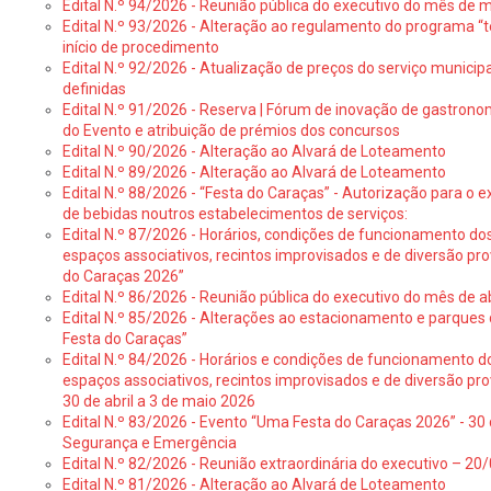
Edital N.º 94/2026 - Reunião pública do executivo do mês de 
Edital N.º 93/2026 - Alteração ao regulamento do programa “t
início de procedimento
Edital N.º 92/2026 - Atualização de preços do serviço municip
definidas
Edital N.º 91/2026 - Reserva | Fórum de inovação de gastronom
do Evento e atribuição de prémios dos concursos
Edital N.º 90/2026 - Alteração ao Alvará de Loteamento
Edital N.º 89/2026 - Alteração ao Alvará de Loteamento
Edital N.º 88/2026 - “Festa do Caraças” - Autorização para o 
de bebidas noutros estabelecimentos de serviços:
Edital N.º 87/2026 - Horários, condições de funcionamento do
espaços associativos, recintos improvisados e de diversão pr
do Caraças 2026”
Edital N.º 86/2026 - Reunião pública do executivo do mês de ab
Edital N.º 85/2026 - Alterações ao estacionamento e parque
Festa do Caraças”
Edital N.º 84/2026 - Horários e condições de funcionamento d
espaços associativos, recintos improvisados e de diversão pro
30 de abril a 3 de maio 2026
Edital N.º 83/2026 - Evento “Uma Festa do Caraças 2026” - 30 
Segurança e Emergência
Edital N.º 82/2026 - Reunião extraordinária do executivo – 2
Edital N.º 81/2026 - Alteração ao Alvará de Loteamento