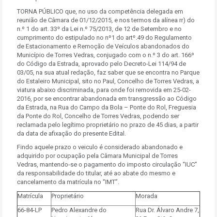
TORNA PÚBLICO que, no uso da competência delegada em
reunião de Câmara de 01/12/2015, e nos termos da alínea rr) do
n.º 1 do art. 33º da Lei n.º 75/2013, de 12 de Setembro e no
cumprimento do estipulado no nº1 do artº.49 do Regulamento
de Estacionamento e Remoção de Veículos abandonados do
Município de Torres Vedras, conjugado com o n.º 3 do art. 166º
do Código da Estrada, aprovado pelo Decreto-Lei 114/94 de
03/05, na sua atual redação, faz saber que se encontra no Parque
do Estaleiro Municipal, sito no Paul, Concelho de Torres Vedras, a
viatura abaixo discriminada, para onde foi removida em 25-02-
2016, por se encontrar abandonada em transgressão ao Código
da Estrada, na Rua do Campo da Bola – Ponte do Rol, Freguesia
da Ponte do Rol, Concelho de Torres Vedras, podendo ser
reclamada pelo legítimo proprietário no prazo de 45 dias, a partir
da data de afixação do presente Edital.
Findo aquele prazo o veiculo é considerado abandonado e
adquirido por ocupação pela Câmara Municipal de Torres
Vedras, mantendo-se o pagamento do imposto circulação “IUC”
da responsabilidade do titular, até ao abate do mesmo e
cancelamento da matrícula no “IMT”.
Matrícula
Proprietário
Morada
66-84-LP
Pedro Alexandre do
Rua Dr. Álvaro Andre 7,