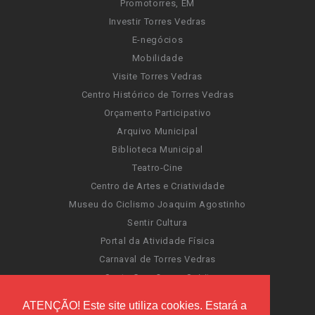
Promotorres, EM
Investir Torres Vedras
E-negócios
Mobilidade
Visite Torres Vedras
Centro Histórico de Torres Vedras
Orçamento Participativo
Arquivo Municipal
Biblioteca Municipal
Teatro-Cine
Centro de Artes e Criatividade
Museu do Ciclismo Joaquim Agostinho
Sentir Cultura
Portal da Atividade Física
Carnaval de Torres Vedras
Santa Cruz Ocean Spirit
Novas Invasões
ATENÇÃO! Este site utiliza cookies. Estará a
Festas de Torres Vedras