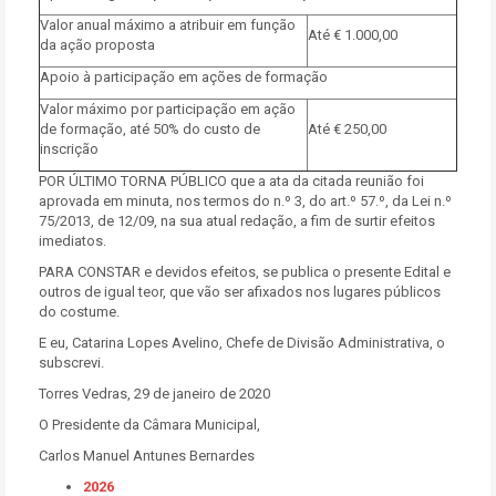
Valor anual máximo a atribuir em função
Até € 1.000,00
da ação proposta
Apoio à participação em ações de formação
Valor máximo por participação em ação
de formação, até 50% do custo de
Até € 250,00
inscrição
POR ÚLTIMO TORNA PÚBLICO que a ata da citada reunião foi
aprovada em minuta, nos termos do n.º 3, do art.º 57.º, da Lei n.º
75/2013, de 12/09, na sua atual redação, a fim de surtir efeitos
imediatos.
PARA CONSTAR e devidos efeitos, se publica o presente Edital e
outros de igual teor, que vão ser afixados nos lugares públicos
do costume.
E eu, Catarina Lopes Avelino, Chefe de Divisão Administrativa, o
subscrevi.
Torres Vedras, 29 de janeiro de 2020
O Presidente da Câmara Municipal,
Carlos Manuel Antunes Bernardes
2026