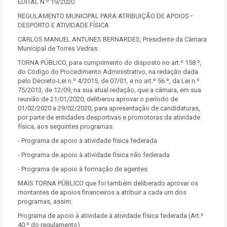
EDITAL N.º 19/2020
REGULAMENTO MUNICIPAL PARA ATRIBUIÇÃO DE APOIOS–
DESPORTO E ATIVIDADE FÍSICA
CARLOS MANUEL ANTUNES BERNARDES, Presidente da Câmara
Municipal de Torres Vedras:
TORNA PÚBLICO, para cumprimento do disposto no art.º 158.º,
do Código do Procedimento Administrativo, na redação dada
pelo Decreto-Lei n.º 4/2015, de 07/01, e no art.º 56.º, da Lei n.º
75/2013, de 12/09, na sua atual redação, que a câmara, em sua
reunião de 21/01/2020, deliberou aprovar o período de
01/02/2020 a 29/02/2020, para apresentação de candidaturas,
por parte de entidades desportivas e promotoras da atividade
física, aos seguintes programas:
- Programa de apoio à atividade física federada
- Programa de apoio à atividade física não federada
- Programa de apoio à formação de agentes
MAIS TORNA PÚBLICO que foi também deliberado aprovar os
montantes de apoios financeiros a atribuir a cada um dos
programas, assim:
Programa de apoio à atividade à atividade física federada (Art.º
40.º do regulamento)