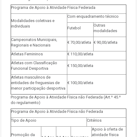
Programa de Apoio à Atividade Física Federada
Com enquadramento técnico
Modalidades coletivas e
Outras
individuais
Futebol
modalidades
Campeonatos Municipais,
€ 70,00/atleta
€ 90,00/atleta
Regionais e Nacionais
Atletas Femininos
€ 110,00/atleta
Atletas com Classificação
€ 150,00/atleta
Funcional Desportiva
Atletas masculinos de
entidades de freguesias de
€ 100,00/atleta
menor participação desportiva
Programa de Apoio à Atividade Física não Federada (Art.º 45.º
do regulamento)
Programa de Apoio à Atividade Física não Federada
Tipo de Apoio
Critérios
Apoio à oferta de
Promoção da
atividade física