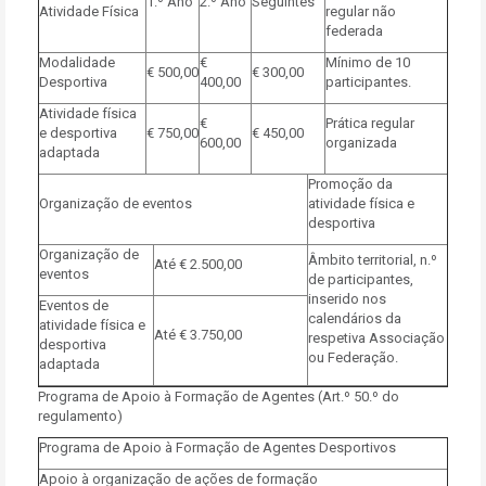
1.º Ano
2.º Ano
Seguintes
Atividade Física
regular não
federada
Modalidade
€
Mínimo de 10
€ 500,00
€ 300,00
Desportiva
400,00
participantes.
Atividade física
€
Prática regular
e desportiva
€ 750,00
€ 450,00
600,00
organizada
adaptada
Promoção da
Organização de eventos
atividade física e
desportiva
Organização de
Âmbito territorial, n.º
Até € 2.500,00
eventos
de participantes,
inserido nos
Eventos de
calendários da
atividade física e
Até € 3.750,00
respetiva Associação
desportiva
ou Federação.
adaptada
Programa de Apoio à Formação de Agentes (Art.º 50.º do
regulamento)
Programa de Apoio à Formação de Agentes Desportivos
Apoio à organização de ações de formação