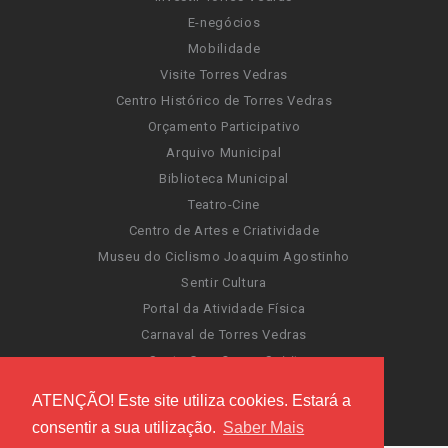
E-negócios
Mobilidade
Visite Torres Vedras
Centro Histórico de Torres Vedras
Orçamento Participativo
Arquivo Municipal
Biblioteca Municipal
Teatro-Cine
Centro de Artes e Criatividade
Museu do Ciclismo Joaquim Agostinho
Sentir Cultura
Portal da Atividade Física
Carnaval de Torres Vedras
Santa Cruz Ocean Spirit
Novas Invasões
ATENÇÃO! Este site utiliza cookies. Estará a
Festas de Torres Vedras
consentir a sua utilização.
Saber Mais