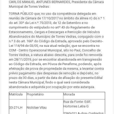
CARLOS MANUEL ANTUNES BERNARDES, Presidente da Câmara
Municipal de Torres Vedras:
TORNA PÚBLICO que, no uso da competência delegada em
reunião de Câmara de 17/10/2017 no âmbito da alínea rr) do n.º 1
do art. 33º da Lei n.º 75/2013, de 12 de Setembro e no
cumprimento do estipulado no artº.43 do Regulamento de
Estacionamento, Cargas e Descargas e Remoção de Veículos
Abandonados do Município de Torres Vedras, conjugado com o
n.º 3 do art. 166º do Código da Estrada, aprovado pelo Decreto-
Lei 114/94 de 03/05, na sua atual redação, que se encontra no
COM - Centro Operacional Municipal, sito no Paul, Concelho de
Torres Vedras, a viatura abaixo descrita, para onde foi removida
em 28/11/2019, por se encontrar abandonada em transgressão
ao Código da Estrada, em Póvoa de Penafirme, podendo, após
efetivação de prova de propriedade da mesma, a levantar contra
prévio pagamento das despesas de remoção e depósito, no
prazo de 30 dias, a partir da data de afixação do presente Edital
nesta Câmara Municipal, findo o qual será considerada
abandonada e adquirida por ocupação por esta autarquia.
Matrícula
Proprietário
Morada
Rua da Fonte- Edif.
Hortorres Letra G
33-27-LH
Niclolae Vilau
2560-011 A-dos- Cunhados