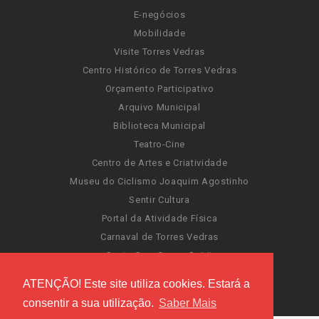
E-negócios
Mobilidade
Visite Torres Vedras
Centro Histórico de Torres Vedras
Orçamento Participativo
Arquivo Municipal
Biblioteca Municipal
Teatro-Cine
Centro de Artes e Criatividade
Museu do Ciclismo Joaquim Agostinho
Sentir Cultura
Portal da Atividade Física
Carnaval de Torres Vedras
Santa Cruz Ocean Spirit
Novas Invasões
ATENÇÃO! Este site utiliza cookies. Estará a
Festas de Torres Vedras
consentir a sua utilização.
Saber Mais