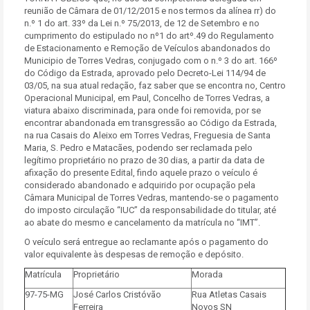
reunião de Câmara de 01/12/2015 e nos termos da alínea rr) do
n.º 1 do art. 33º da Lei n.º 75/2013, de 12 de Setembro e no
cumprimento do estipulado no nº1 do artº.49 do Regulamento
de Estacionamento e Remoção de Veículos abandonados do
Municipio de Torres Vedras, conjugado com o n.º 3 do art. 166º
do Código da Estrada, aprovado pelo Decreto-Lei 114/94 de
03/05, na sua atual redação, faz saber que se encontra no, Centro
Operacional Municipal, em Paul, Concelho de Torres Vedras, a
viatura abaixo discriminada, para onde foi removida, por se
encontrar abandonada em transgressão ao Código da Estrada,
na rua Casais do Aleixo em Torres Vedras, Freguesia de Santa
Maria, S. Pedro e Matacães, podendo ser reclamada pelo
legítimo proprietário no prazo de 30 dias, a partir da data de
afixação do presente Edital, findo aquele prazo o veículo é
considerado abandonado e adquirido por ocupação pela
Câmara Municipal de Torres Vedras, mantendo-se o pagamento
do imposto circulação “IUC” da responsabilidade do titular, até
ao abate do mesmo e cancelamento da matrícula no “IMT”.
O veículo será entregue ao reclamante após o pagamento do
valor equivalente às despesas de remoção e depósito.
Matrícula
Proprietário
Morada
97-75-MG
José Carlos Cristóvão
Rua Atletas Casais
Ferreira
Novos SN