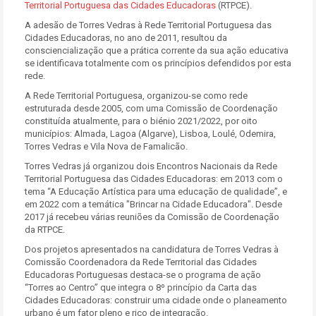
Territorial Portuguesa das Cidades Educadoras
(RTPCE).
A adesão de Torres Vedras à Rede Territorial Portuguesa das
Cidades Educadoras, no ano de 2011, resultou da
consciencialização que a prática corrente da sua ação educativa
se identificava totalmente com os princípios defendidos por esta
rede.
A Rede Territorial Portuguesa, organizou-se como rede
estruturada desde 2005, com uma Comissão de Coordenação
constituída atualmente, para o biénio 2021/2022, por oito
municípios: Almada, Lagoa (Algarve), Lisboa, Loulé, Odemira,
Torres Vedras e Vila Nova de Famalicão.
Torres Vedras já organizou dois Encontros Nacionais da Rede
Territorial Portuguesa das Cidades Educadoras: em 2013 com o
tema “A Educação Artística para uma educação de qualidade”, e
em 2022 com a temática "Brincar na Cidade Educadora". Desde
2017 já recebeu várias reuniões da Comissão de Coordenação
da RTPCE.
Dos projetos apresentados na candidatura de Torres Vedras à
Comissão Coordenadora da Rede Territorial das Cidades
Educadoras Portuguesas destaca-se o programa de ação
“Torres ao Centro” que integra o 8º princípio da Carta das
Cidades Educadoras: construir uma cidade onde o planeamento
urbano é um fator pleno e rico de integração.