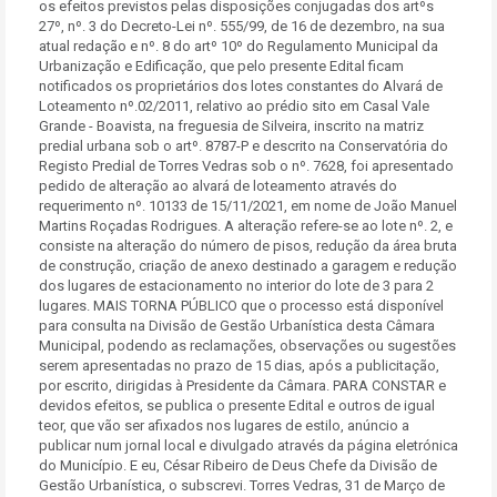
os efeitos previstos pelas disposições conjugadas dos artºs
27º, nº. 3 do Decreto-Lei nº. 555/99, de 16 de dezembro, na sua
atual redação e nº. 8 do artº 10º do Regulamento Municipal da
Urbanização e Edificação, que pelo presente Edital ficam
notificados os proprietários dos lotes constantes do Alvará de
Loteamento nº.02/2011, relativo ao prédio sito em Casal Vale
Grande - Boavista, na freguesia de Silveira, inscrito na matriz
predial urbana sob o artº. 8787-P e descrito na Conservatória do
Registo Predial de Torres Vedras sob o nº. 7628, foi apresentado
pedido de alteração ao alvará de loteamento através do
requerimento nº. 10133 de 15/11/2021, em nome de João Manuel
Martins Roçadas Rodrigues. A alteração refere-se ao lote nº. 2, e
consiste na alteração do número de pisos, redução da área bruta
de construção, criação de anexo destinado a garagem e redução
dos lugares de estacionamento no interior do lote de 3 para 2
lugares. MAIS TORNA PÚBLICO que o processo está disponível
para consulta na Divisão de Gestão Urbanística desta Câmara
Municipal, podendo as reclamações, observações ou sugestões
serem apresentadas no prazo de 15 dias, após a publicitação,
por escrito, dirigidas à Presidente da Câmara. PARA CONSTAR e
devidos efeitos, se publica o presente Edital e outros de igual
teor, que vão ser afixados nos lugares de estilo, anúncio a
publicar num jornal local e divulgado através da página eletrónica
do Município. E eu, César Ribeiro de Deus Chefe da Divisão de
Gestão Urbanística, o subscrevi. Torres Vedras, 31 de Março de