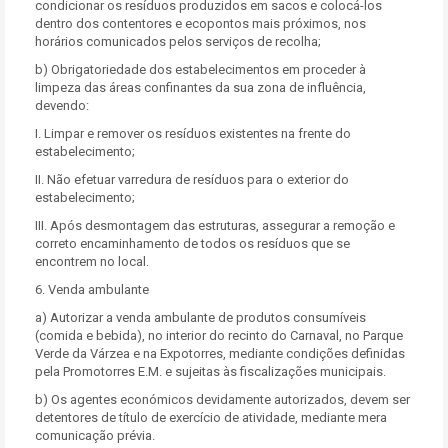
condicionar os resíduos produzidos em sacos e colocá-los
dentro dos contentores e ecopontos mais próximos, nos
horários comunicados pelos serviços de recolha;
b) Obrigatoriedade dos estabelecimentos em proceder à
limpeza das áreas confinantes da sua zona de influência,
devendo:
I. Limpar e remover os resíduos existentes na frente do
estabelecimento;
II. Não efetuar varredura de resíduos para o exterior do
estabelecimento;
III. Após desmontagem das estruturas, assegurar a remoção e
correto encaminhamento de todos os resíduos que se
encontrem no local.
6. Venda ambulante
a) Autorizar a venda ambulante de produtos consumíveis
(comida e bebida), no interior do recinto do Carnaval, no Parque
Verde da Várzea e na Expotorres, mediante condições definidas
pela Promotorres E.M. e sujeitas às fiscalizações municipais.
b) Os agentes económicos devidamente autorizados, devem ser
detentores de título de exercício de atividade, mediante mera
comunicação prévia.