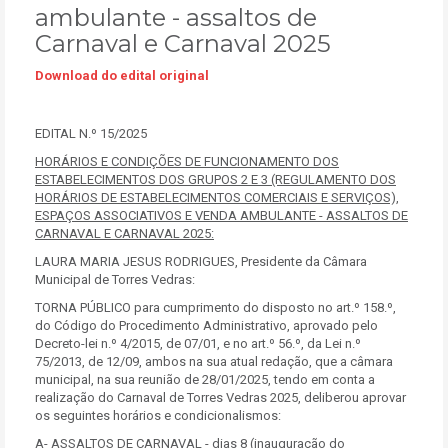
ambulante - assaltos de
Carnaval e Carnaval 2025
Download do edital original
EDITAL N.º 15/2025
HORÁRIOS E CONDIÇÕES DE FUNCIONAMENTO DOS
ESTABELECIMENTOS DOS GRUPOS 2 E 3 (REGULAMENTO DOS
HORÁRIOS DE ESTABELECIMENTOS COMERCIAIS E SERVIÇOS),
ESPAÇOS ASSOCIATIVOS E VENDA AMBULANTE - ASSALTOS DE
CARNAVAL E CARNAVAL 2025:
LAURA MARIA JESUS RODRIGUES, Presidente da Câmara
Municipal de Torres Vedras:
TORNA PÚBLICO para cumprimento do disposto no art.º 158.º,
do Código do Procedimento Administrativo, aprovado pelo
Decreto-lei n.º 4/2015, de 07/01, e no art.º 56.º, da Lei n.º
75/2013, de 12/09, ambos na sua atual redação, que a câmara
municipal, na sua reunião de 28/01/2025, tendo em conta a
realização do Carnaval de Torres Vedras 2025, deliberou aprovar
os seguintes horários e condicionalismos:
A- ASSALTOS DE CARNAVAL - dias 8 (inauguração do