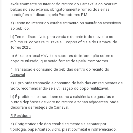
exclusivamente no interior do recinto do Carnaval a colocar um
balcão no seu exterior, obrigatoriamente fornecidos e nas
condições a indicadas pela Promotorres E.M.:
a) Terem no interior do estabelecimento os sanitários acessíveis
ao publico;
b) Terem disponíveis para venda e durante todo o evento no
mínimo 50 copos reutilizáveis – copos oficiais do Carnaval de
Torres 2025;
c) Afixar em local visível os suportes de informação sobre o
copo reutilizado, que serão fornecidos pela Promotorres.
4.
Transação e consumo de bebidas dentro do recinto do
Carnaval
a) É proibida transação e consumo de bebidas em recipientes de
vidro, recomendando-se a utilização do copo reutilizável.
b) É proibida a entrada bem como a existência de garrafas e
outros depósitos de vidro no recinto e zonas adjacentes, onde
decorram os festejos de Carnaval.
5. Resíduos
a) Obrigatoriedade dos estabelecimentos a separar por
tipologia, papel/cartão, vidro, plástico/metal e indiferenciado,