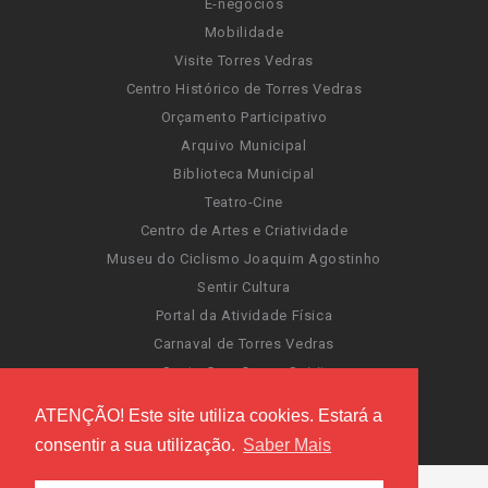
E-negócios
Mobilidade
Visite Torres Vedras
Centro Histórico de Torres Vedras
Orçamento Participativo
Arquivo Municipal
Biblioteca Municipal
Teatro-Cine
Centro de Artes e Criatividade
Museu do Ciclismo Joaquim Agostinho
Sentir Cultura
Portal da Atividade Física
Carnaval de Torres Vedras
Santa Cruz Ocean Spirit
Novas Invasões
ATENÇÃO! Este site utiliza cookies. Estará a
Festas de Torres Vedras
consentir a sua utilização.
Saber Mais