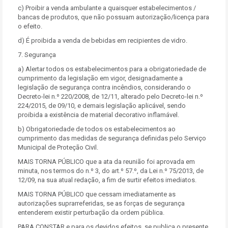
c) Proibir a venda ambulante a quaisquer estabelecimentos /
bancas de produtos, que não possuam autorização/licença para
o efeito.
d) É proibida a venda de bebidas em recipientes de vidro.
7. Segurança
a) Alertar todos os estabelecimentos para a obrigatoriedade de
cumprimento da legislação em vigor, designadamente a
legislação de segurança contra incêndios, considerando o
Decreto-lei n.º 220/2008, de 12/11, alterado pelo Decreto-lei n.º
224/2015, de 09/10, e demais legislação aplicável, sendo
proibida a existência de material decorativo inflamável.
b) Obrigatoriedade de todos os estabelecimentos ao
cumprimento das medidas de segurança definidas pelo Serviço
Municipal de Proteção Civil.
MAIS TORNA PÚBLICO que a ata da reunião foi aprovada em
minuta, nos termos do n.º 3, do art.º 57.º, da Lei n.º 75/2013, de
12/09, na sua atual redação, a fim de surtir efeitos imediatos.
MAIS TORNA PÚBLICO que cessam imediatamente as
autorizações suprarreferidas, se as forças de segurança
entenderem existir perturbação da ordem pública.
PARA CONSTAR e para os devidos efeitos, se publica o presente