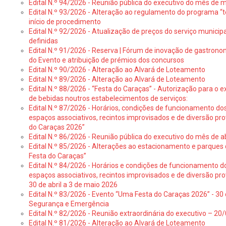
Edital N.º 94/2026 - Reunião pública do executivo do mês de 
Edital N.º 93/2026 - Alteração ao regulamento do programa “t
início de procedimento
Edital N.º 92/2026 - Atualização de preços do serviço municip
definidas
Edital N.º 91/2026 - Reserva | Fórum de inovação de gastronom
do Evento e atribuição de prémios dos concursos
Edital N.º 90/2026 - Alteração ao Alvará de Loteamento
Edital N.º 89/2026 - Alteração ao Alvará de Loteamento
Edital N.º 88/2026 - “Festa do Caraças” - Autorização para o 
de bebidas noutros estabelecimentos de serviços:
Edital N.º 87/2026 - Horários, condições de funcionamento do
espaços associativos, recintos improvisados e de diversão pr
do Caraças 2026”
Edital N.º 86/2026 - Reunião pública do executivo do mês de ab
Edital N.º 85/2026 - Alterações ao estacionamento e parque
Festa do Caraças”
Edital N.º 84/2026 - Horários e condições de funcionamento d
espaços associativos, recintos improvisados e de diversão pro
30 de abril a 3 de maio 2026
Edital N.º 83/2026 - Evento “Uma Festa do Caraças 2026” - 30 
Segurança e Emergência
Edital N.º 82/2026 - Reunião extraordinária do executivo – 2
Edital N.º 81/2026 - Alteração ao Alvará de Loteamento