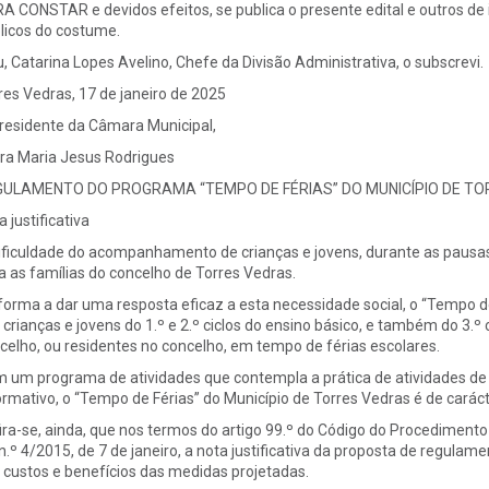
A CONSTAR e devidos efeitos, se publica o presente edital e outros de i
licos do costume.
u, Catarina Lopes Avelino, Chefe da Divisão Administrativa, o subscrevi.
res Vedras, 17 de janeiro de 2025
residente da Câmara Municipal,
ra Maria Jesus Rodrigues
GULAMENTO DO PROGRAMA “TEMPO DE FÉRIAS” DO MUNICÍPIO DE T
 justificativa
ificuldade do acompanhamento de crianças e jovens, durante as pausas
a as famílias do concelho de Torres Vedras.
forma a dar uma resposta eficaz a esta necessidade social, o “Tempo d
 crianças e jovens do 1.º e 2.º ciclos do ensino básico, e também do 3.º 
celho, ou residentes no concelho, em tempo de férias escolares.
 um programa de atividades que contempla a prática de atividades de ca
ormativo, o “Tempo de Férias” do Município de Torres Vedras é de caráct
ira-se, ainda, que nos termos do artigo 99.º do Código do Procedimento
 n.º 4/2015, de 7 de janeiro, a nota justificativa da proposta de reg
 custos e benefícios das medidas projetadas.