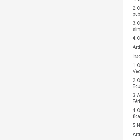
2. 
pub
3. 
alm
4. 
Art
Ins
1. 
Ved
2. 
Edu
3. 
Fér
4. 
fic
5. 
Art