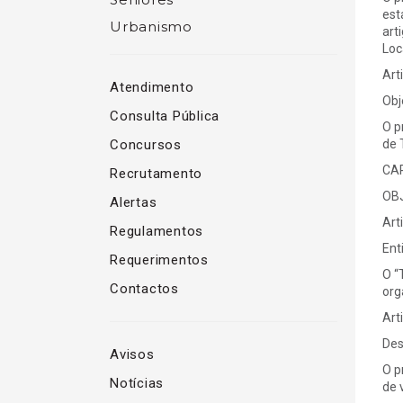
est
Urbanismo
art
Loc
Art
Atendimento
Obj
Consulta Pública
O p
Concursos
de 
CAP
Recrutamento
OB
Alertas
Art
Regulamentos
Ent
Requerimentos
O “
Contactos
org
Art
Des
Avisos
O p
Notícias
de 