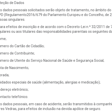
teção de Dados
Os dados pessoais solicitados serão objeto de tratamento, no âmbito d
D (Regulamento2016/679 do Parlamento Europeu e do Concelho, de 27 de
soas singulares.
Para efeitos de inscrição e de acordo com o Decreto-Lei n.º 32/2011 de 7
gulares ou aos titulares das responsabilidades parentais os seguintes d
ome;
úmero do Cartão de Cidadão;
úmero de Contribuinte;
úmero de Utente do Serviço Nacional de Saúde e Segurança Social;
ata de Nascimento;
orada;
uidados especiais de saúde (alimentação, alergias e medicação);
ndereço eletrónico;
ontacto telefónico.
Os dados pessoais, em caso de acidente, serão transmitidos à companh
res Vedras, para efeitos de inclusão na devida apólice de seguro.