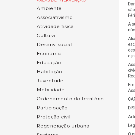
ÁREAS DE INTERVENÇÃO
Dan
Ambiente
são
Fér
Associativismo
A s
Atividade física
núm
Cultura
Ali
Desenv. social
esc
des
Economia
e j
Educação
Ass
cív
Habitação
Reg
Juventude
Em 
Mobilidade
Ass
Ordenamento do território
CAP
Participação
DIS
Proteção civil
Art
Regeneração urbana
Leg
O p
Seniores