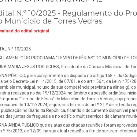
dital N.º 10/2025 - Regulamento do P
o Município de Torres Vedras
nload do edital original
TAL N.º 10/2025
GULAMENTO DO PROGRAMA “TEMPO DE FÉRIAS” DO MUNICÍPIO DE T
RA MARIA JESUS RODRIGUES, Presidente da Câmara Municipal de Torr
NA PÚBLICO, para cumprimento do disposto no artigo 158.º, do Código
a pelo Decreto-Lei n.º 4/2015, de 07/01, e do art.º 56.º, da Lei n.º 75/2
embleia municipal, no uso da sua competência prevista na alínea g), do n.º
inária realizada no dia 19/12/2024, no âmbito da sessão ordinária ini
Programa “Tempo de Férias” do Município de Torres Vedras, cuja propos
executivo de 10/12/2024, e que, nos termos do art.º 21.º de referido reg
 publicação no Diário da República, ficando o documento disponível para
es das juntas de freguesia e no edifício multisserviços da câmara munic
NA AINDA PÚBLICO que as atas das citadas reuniões foram aprovadas em
 n.º 75/2013, de 12/09, na sua atual redação, a fim de surtirem efeitos 