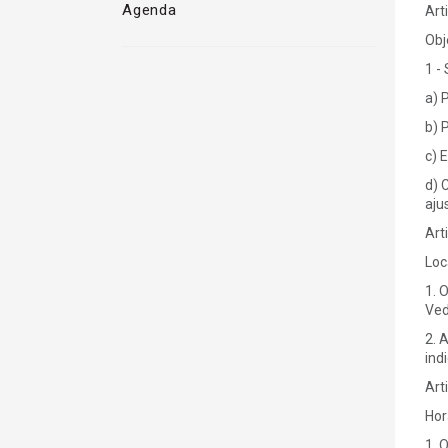
Agenda
Art
Obj
1 -
a) 
b) 
c) 
d) 
aju
Art
Loc
1. 
Ved
2. 
ind
Art
Hor
1. 