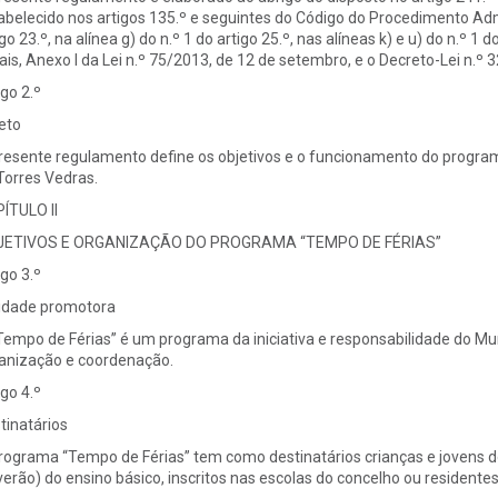
abelecido nos artigos 135.º e seguintes do Código do Procedimento Admini
igo 23.º, na alínea g) do n.º 1 do artigo 25.º, nas alíneas k) e u) do n.º 
ais, Anexo I da Lei n.º 75/2013, de 12 de setembro, e o Decreto-Lei n.º 
igo 2.º
eto
resente regulamento define os objetivos e o funcionamento do program
Torres Vedras.
ÍTULO II
JETIVOS E ORGANIZAÇÃO DO PROGRAMA “TEMPO DE FÉRIAS”
igo 3.º
idade promotora
Tempo de Férias” é um programa da iniciativa e responsabilidade do Mu
anização e coordenação.
igo 4.º
tinatários
rograma “Tempo de Férias” tem como destinatários crianças e jovens do 1
verão) do ensino básico, inscritos nas escolas do concelho ou residente