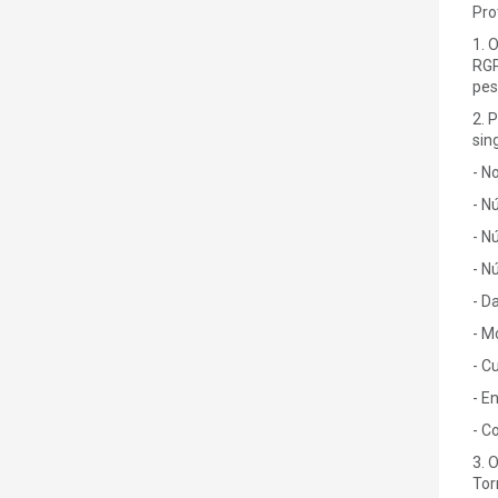
Pro
1. 
RGP
pes
2. 
sin
- N
- N
- N
- N
- D
- M
- C
- E
- C
3. 
Tor