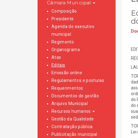
Câmara Municipal
Composição
E
Presidente
d
Agenda do executivo
Dow
municipal
Regimento
EDI
Organograma
Atas
RE
Editais
LAU
Emissão online
TOR
Regulamentos e posturas
dad
ass
Requerimentos
ord
Documentos de gestão
do 
Arquivo Municipal
do 
Recursos humanos
sua
sed
Gestão da Qualidade
TOR
Contratação pública
Lei
Publicitação municipal