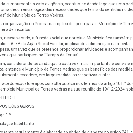
do cumprimento a esta exigência, acentua-se desde logo que uma parte
 uma decorrência lógica das necessidades que têm sido sentidas no d
ias” do Município de Torres Vedras.
ua organização do Programa implica despesa para o Município de Torres
ero de inscritos.
ás, nesse sentido, a função social que norteia o Município fica também
alões A e B da Ação Social Escolar, implicando a diminuição da receita,
pesa, uma vez que se pretende proporcionar atividades e acompanha
ovens que participem no “Tempo de Férias”.
im, considerando-se ainda que é cada vez mais importante o convívio n
ica, entende o Município de Torres Vedras que os benefícios das medida
ulamento excedem, em larga medida, os respetivos custos.
face do exposto e após consulta pública nos termos do artigo 101.º do
embleia Municipal de Torres Vedras na sua reunião de 19/12/2024, so
ÍTULO I
POSIÇÕES GERAIS
igo 1.º
islação habilitante
resente regulamento é elaborado ao abrigo do disposto no artigo 241.º