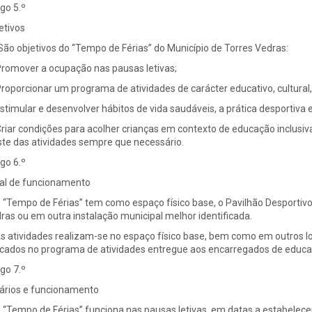
igo 5.º
etivos
 São objetivos do “Tempo de Férias” do Município de Torres Vedras:
Promover a ocupação nas pausas letivas;
Proporcionar um programa de atividades de carácter educativo, cultural,
Estimular e desenvolver hábitos de vida saudáveis, a prática desportiva e
Criar condições para acolher crianças em contexto de educação inclusi
ste das atividades sempre que necessário.
igo 6.º
al de funcionamento
O “Tempo de Férias” tem como espaço físico base, o Pavilhão Desportivo
ras ou em outra instalação municipal melhor identificada.
As atividades realizam-se no espaço físico base, bem como em outros l
icados no programa de atividades entregue aos encarregados de educa
igo 7.º
ários e funcionamento
O “Tempo de Férias” funciona nas pausas letivas, em datas a estabelece