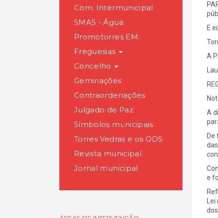
PAR
Com. Intermunicipal
púb
SMAS - Água
E e
Promotorres EM.
Tor
Freguesias
A P
Concelho
Lau
Geminações
RE
Contraordenações
Nota
Julgado de Paz
A d
par
Símbolos municipais
De 
Torres Vedras e os ODS
das
Revista municipal
con
Jornal municipal
Com
e f
Ref
Lei
dos