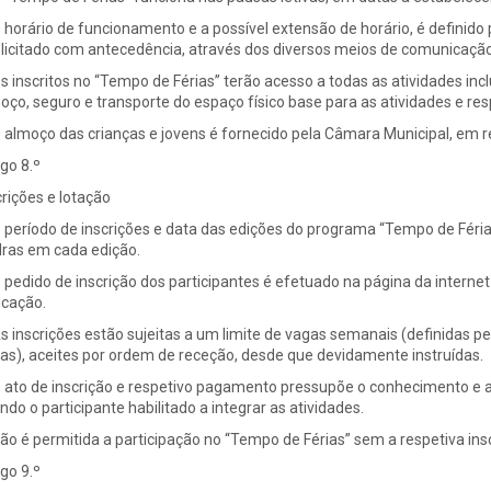
O horário de funcionamento e a possível extensão de horário, é definido
licitado com antecedência, através dos diversos meios de comunicação i
Os inscritos no “Tempo de Férias” terão acesso a todas as atividades in
oço, seguro e transporte do espaço físico base para as atividades e res
O almoço das crianças e jovens é fornecido pela Câmara Municipal, em re
igo 8.º
crições e lotação
O período de inscrições e data das edições do programa “Tempo de Féria
ras em cada edição.
O pedido de inscrição dos participantes é efetuado na página da interne
cação.
As inscrições estão sujeitas a um limite de vagas semanais (definidas 
ias), aceites por ordem de receção, desde que devidamente instruídas.
O ato de inscrição e respetivo pagamento pressupõe o conhecimento e 
ando o participante habilitado a integrar as atividades.
Não é permitida a participação no “Tempo de Férias” sem a respetiva in
igo 9.º