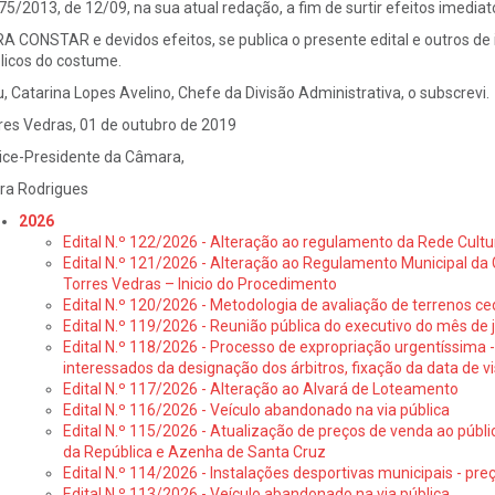
 75/2013, de 12/09, na sua atual redação, a fim de surtir efeitos imediat
A CONSTAR e devidos efeitos, se publica o presente edital e outros de i
licos do costume.
u, Catarina Lopes Avelino, Chefe da Divisão Administrativa, o subscrevi.
res Vedras, 01 de outubro de 2019
ice-Presidente da Câmara,
ra Rodrigues
2026
Edital N.º 122/2026 - Alteração ao regulamento da Rede Cultu
Edital N.º 121/2026 - Alteração ao Regulamento Municipal da 
Torres Vedras – Inicio do Procedimento
Edital N.º 120/2026 - Metodologia de avaliação de terrenos ce
Edital N.º 119/2026 - Reunião pública do executivo do mês de 
Edital N.º 118/2026 - Processo de expropriação urgentíssima -
interessados da designação dos árbitros, fixação da data de v
Edital N.º 117/2026 - Alteração ao Alvará de Loteamento
Edital N.º 116/2026 - Veículo abandonado na via pública
Edital N.º 115/2026 - Atualização de preços de venda ao públ
da República e Azenha de Santa Cruz
Edital N.º 114/2026 - Instalações desportivas municipais - preç
Edital N.º 113/2026 - Veículo abandonado na via pública