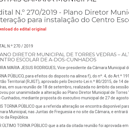
ital N.º 270/2019 - Plano Diretor Muni
lteração para instalação do Centro Es
nload do edital original
TAL N.º 270 / 2019
ANO DIRETOR MUNICIPAL DE TORRES VEDRAS – A
NTRO ESCOLAR DE A-DOS-CUNHADOS
RA MARIA JESUS RODRIGUES, Vice-presidente da Câmara Municipal de
NA PÚBLICO, para efeitos do disposto na alínea f), do nº. 4, do Art.º 1
tão Territorial (RJIGT), aprovado pelo Decreto-Lei n.º 80/2015, de 14 d
ras, em sua reunião de 18 de setembro, realizada no âmbito da sessão
ovou por unanimidade a alteração ao Plano Diretor Municipal de Torres 
-Cunhados, mediante proposta do executivo municipal de 27 de agost
S TORNA PÚBLICO que a referida alteração se encontra disponível para c
ara Municipal, nas Juntas de Freguesia e no site da Câmara, e entrará
rio da República.
 ÚLTIMO TORNA PÚBLICO que a ata da citada reunião foi aprovada em min