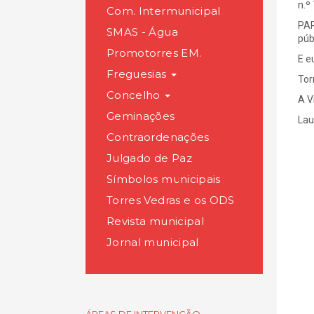
n.º
Com. Intermunicipal
PAR
SMAS - Água
púb
Promotorres EM.
E e
Freguesias
Tor
Concelho
A V
Geminações
Lau
Contraordenações
Julgado de Paz
Símbolos municipais
Torres Vedras e os ODS
Revista municipal
Jornal municipal