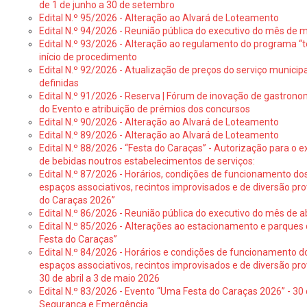
de 1 de junho a 30 de setembro
Edital N.º 95/2026 - Alteração ao Alvará de Loteamento
Edital N.º 94/2026 - Reunião pública do executivo do mês de 
Edital N.º 93/2026 - Alteração ao regulamento do programa “t
início de procedimento
Edital N.º 92/2026 - Atualização de preços do serviço municip
definidas
Edital N.º 91/2026 - Reserva | Fórum de inovação de gastronom
do Evento e atribuição de prémios dos concursos
Edital N.º 90/2026 - Alteração ao Alvará de Loteamento
Edital N.º 89/2026 - Alteração ao Alvará de Loteamento
Edital N.º 88/2026 - “Festa do Caraças” - Autorização para o 
de bebidas noutros estabelecimentos de serviços:
Edital N.º 87/2026 - Horários, condições de funcionamento do
espaços associativos, recintos improvisados e de diversão pr
do Caraças 2026”
Edital N.º 86/2026 - Reunião pública do executivo do mês de ab
Edital N.º 85/2026 - Alterações ao estacionamento e parque
Festa do Caraças”
Edital N.º 84/2026 - Horários e condições de funcionamento d
espaços associativos, recintos improvisados e de diversão pro
30 de abril a 3 de maio 2026
Edital N.º 83/2026 - Evento “Uma Festa do Caraças 2026” - 30 
Segurança e Emergência