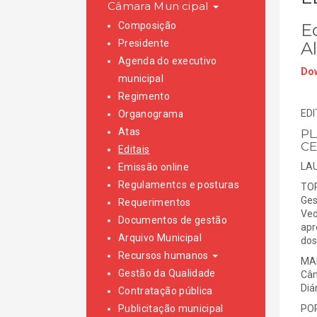
Câmara Municipal
Composição
Ed
Presidente
A
Agenda do executivo
Dow
municipal
Regimento
EDI
Organograma
Atas
PL
CE
Editais
LAU
Emissão online
Regulamentos e posturas
TOR
Ges
Requerimentos
Ved
Documentos de gestão
apr
Arquivo Municipal
dos
Recursos humanos
MAI
Gestão da Qualidade
Câm
Diá
Contratação pública
Publicitação municipal
POR