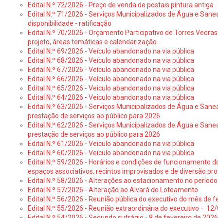
Edital N.º 72/2026 - Preço de venda de postais pintura antiga
Edital N.º 71/2026 - Serviços Municipalizados de Água e Sane
disponibilidade - ratificação
Edital N.º 70/2026 - Orçamento Participativo de Torres Vedras 
projeto, áreas temáticas e calendarização
Edital N.º 69/2026 - Veículo abandonado na via pública
Edital N.º 68/2026 - Veículo abandonado na via pública
Edital N.º 67/2026 - Veículo abandonado na via pública
Edital N.º 66/2026 - Veículo abandonado na via pública
Edital N.º 65/2026 - Veiculo abandonado na via pública
Edital N.º 64/2026 - Veiculo abandonado na via pública
Edital N.º 63/2026 - Serviços Municipalizados de Água e Sane
prestação de serviços ao público para 2026
Edital N.º 62/2026 - Serviços Municipalizados de Água e Sane
prestação de serviços ao público para 2026
Edital N.º 61/2026 - Veiculo abandonado na via pública
Edital N.º 60/2026 - Veiculo abandonado na via pública
Edital N.º 59/2026 - Horários e condições de funcionamento d
espaços associativos, recintos improvisados e de diversão pro
Edital N.º 58/2026 - Alterações ao estacionamento no período 
Edital N.º 57/2026 - Alteração ao Alvará de Loteamento
Edital N.º 56/2026 - Reunião pública do executivo do mês de fe
Edital N.º 55/2026 - Reunião extraordinária do executivo – 1
Edital N.º 54/2026 - Segundo sufrágio - 8 de fevereiro de 202