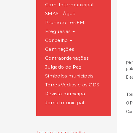
Com. Intermunicipal
SMAS - Água
Promotorres EM.
Freguesias
Concelho
Geminações
Contraordenações
PAR
Julgado de Paz
púb
Símbolos municipais
E 
Torres Vedras e os ODS
Revista municipal
Tor
Jornal municipal
O P
Car