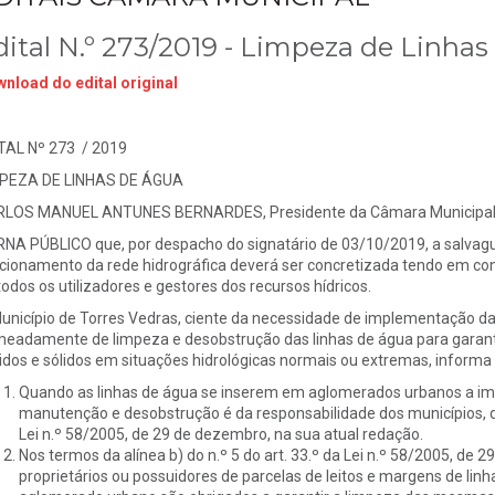
dital N.º 273/2019 - Limpeza de Linha
nload do edital original
TAL Nº 273 / 2019
PEZA DE LINHAS DE ÁGUA
LOS MANUEL ANTUNES BERNARDES, Presidente da Câmara Municipal d
NA PÚBLICO que, por despacho do signatário de 03/10/2019, a salvagua
cionamento da rede hidrográfica deverá ser concretizada tendo em con
todos os utilizadores e gestores dos recursos hídricos.
unicípio de Torres Vedras, ciente da necessidade de implementação da
eadamente de limpeza e desobstrução das linhas de água para garant
uidos e sólidos em situações hidrológicas normais ou extremas, informa
Quando as linhas de água se inserem em aglomerados urbanos a i
manutenção e desobstrução é da responsabilidade dos municípios, de 
Lei n.º 58/2005, de 29 de dezembro, na sua atual redação.
Nos termos da alínea b) do n.º 5 do art. 33.º da Lei n.º 58/2005, de 
proprietários ou possuidores de parcelas de leitos e margens de linh