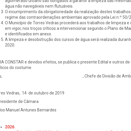
aglomerado urbano são obrigados a garantir a limpeza das mesmas
água não navegáveis nem flutuáveis.
O incumprimento da obrigatoriedade da realização destes trabalhos 
regime das contraordenações ambientais aprovado pela Lei n.º 50/20
O Município de Torres Vedras procederá aos trabalhos de limpeza e 
em vigor, nos troços críticos a intervencionar segundo o Plano de 
e identificados em anexo.
A limpeza e desobstrução dos cursos de água será realizada durante 
2020.
A CONSTAR e devidos efeitos, se publica o presente Edital e outros de ig
licos do costume.
eu, , Chefe de Divisão de Ambiente e Sustent
res Vedras, 14 de outubro de 2019
residente de Câmara
los Manuel Antunes Bernardes
2026