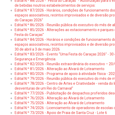
Edital N.º 88/2026 - “Festa do Caraças” - Autorização para o 
de bebidas noutros estabelecimentos de serviços:
Edital N.º 87/2026 - Horários, condições de funcionamento do
espaços associativos, recintos improvisados e de diversão pr
do Caraças 2026”
Edital N.º 86/2026 - Reunião pública do executivo do mês de ab
Edital N.º 85/2026 - Alterações ao estacionamento e parque
Festa do Caraças”
Edital N.º 84/2026 - Horários e condições de funcionamento d
espaços associativos, recintos improvisados e de diversão pro
30 de abril a 3 de maio 2026
Edital N.º 83/2026 - Evento “Uma Festa do Caraças 2026” - 30 
Segurança e Emergência
Edital N.º 82/2026 - Reunião extraordinária do executivo – 2
Edital N.º 81/2026 - Alteração ao Alvará de Loteamento
Edital N.º 80/2026 - Programa de apoio à atividade física - 202
Edital N.º 79/2026 - Reunião pública do executivo do mês de 
Edital N.º 78/2026 - Centro de Artes e Criatividade - venda do
desventuras de um Rei do Carnaval"
Edital N.º 77/2026 - Publicitação de despachos proferidos des
Edital N.º 76/2026 - Alteração ao Alvará de Loteamento
Edital N.º 75/2026 - Alteração ao Alvará de Loteamento
Edital N.º 74/2026 - Licenciamento de operadores de escolas 
Edital N.º 73/2026 - Apoio de Praia de Santa Cruz - Lote 6