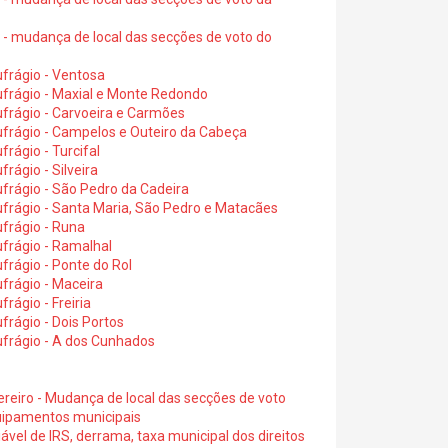
6 - mudança de local das secções de voto do
frágio - Ventosa
ufrágio - Maxial e Monte Redondo
frágio - Carvoeira e Carmões
ufrágio - Campelos e Outeiro da Cabeça
rágio - Turcifal
rágio - Silveira
frágio - São Pedro da Cadeira
frágio - Santa Maria, São Pedro e Matacães
frágio - Runa
frágio - Ramalhal
frágio - Ponte do Rol
frágio - Maceira
rágio - Freiria
rágio - Dois Portos
ufrágio - A dos Cunhados
ereiro - Mudança de local das secções de voto
quipamentos municipais
ável de IRS, derrama, taxa municipal dos direitos