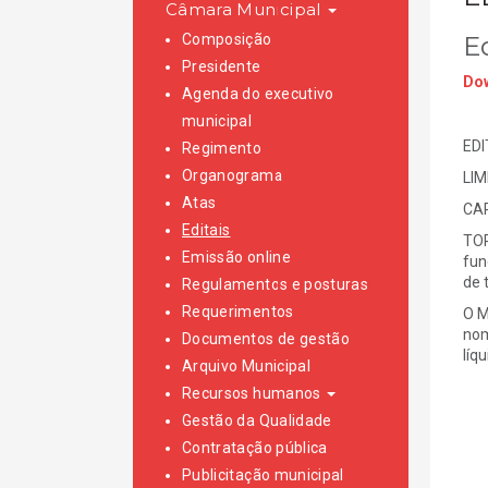
Câmara Municipal
Composição
E
Presidente
Dow
Agenda do executivo
municipal
EDI
Regimento
Organograma
LIM
Atas
CAR
Editais
TOR
Emissão online
fun
de 
Regulamentos e posturas
Requerimentos
O M
nom
Documentos de gestão
líq
Arquivo Municipal
Recursos humanos
Gestão da Qualidade
Contratação pública
Publicitação municipal