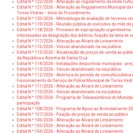
Edital N.º 122/2026 - Alteração ao regulamento da Rede Cultu
Edital N.º 121/2026 - Alteração ao Regulamento Municipal da 
Torres Vedras – Inicio do Procedimento
Edital N.º 120/2026 - Metodologia de avaliação de terrenos ce
Edital N.º 119/2026 - Reunião pública do executivo do mês de 
Edital N.º 118/2026 - Processo de expropriação urgentíssima -
interessados da designação dos árbitros, fixação da data de v
Edital N.º 117/2026 - Alteração ao Alvará de Loteamento
Edital N.º 116/2026 - Veículo abandonado na via pública
Edital N.º 115/2026 - Atualização de preços de venda ao públ
da República e Azenha de Santa Cruz
Edital N.º 114/2026 - Instalações desportivas municipais - preç
Edital N.º 113/2026 - Veículo abandonado na via pública
Edital N.º 112/2026 - Abertura do período de consulta públic
Funcionamento do Serviço de Polícia Municipal de Torres Ved
Edital N.º 111/2026 - Alteração ao Alvará de Loteamento
Edital N.º 110/2026 - Veículo abandonado na via pública
Edital N.º 109/2026 - Programa de Teleassistência do Municíp
participação
Edital N.º 108/2026 - Programa de Apoio ao Arrendamento 2
Edital N.º 107/2026 - Fixação de preços de venda ao público
Edital N.º 106/2026 - Alteração ao Alvará de Loteamento
Edital N.º 105/2026 - Alteração ao Alvará de Loteamento
Edital N.º 104/2026 - Alteração ao Alvará de Loteamento