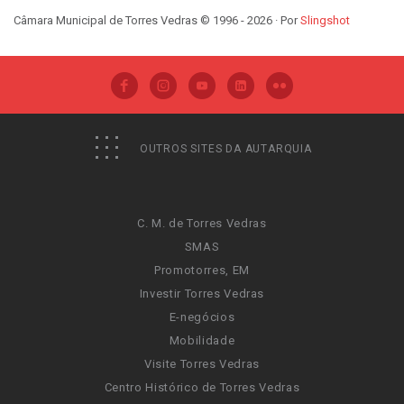
Câmara Municipal de Torres Vedras © 1996 - 2026 · Por
Slingshot
OUTROS SITES DA AUTARQUIA
C. M. de Torres Vedras
SMAS
Promotorres, EM
Investir Torres Vedras
E-negócios
Mobilidade
Visite Torres Vedras
Centro Histórico de Torres Vedras