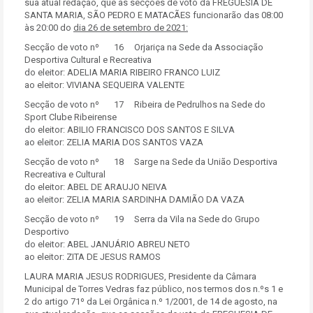
sua atual redação, que as secções de voto da FREGUESIA DE
SANTA MARIA, SÃO PEDRO E MATACÃES funcionarão das 08:00
às 20:00 do
dia 26 de setembro de 2021:
Secção de voto nº 16 Orjariça na Sede da Associação
Desportiva Cultural e Recreativa
do eleitor: ADELIA MARIA RIBEIRO FRANCO LUIZ
ao eleitor: VIVIANA SEQUEIRA VALENTE
Secção de voto nº 17 Ribeira de Pedrulhos na Sede do
Sport Clube Ribeirense
do eleitor: ABILIO FRANCISCO DOS SANTOS E SILVA
ao eleitor: ZELIA MARIA DOS SANTOS VAZA
Secção de voto nº 18 Sarge na Sede da União Desportiva
Recreativa e Cultural
do eleitor: ABEL DE ARAUJO NEIVA
ao eleitor: ZELIA MARIA SARDINHA DAMIÃO DA VAZA
Secção de voto nº 19 Serra da Vila na Sede do Grupo
Desportivo
do eleitor: ABEL JANUÁRIO ABREU NETO
ao eleitor: ZITA DE JESUS RAMOS
LAURA MARIA JESUS RODRIGUES, Presidente da Câmara
Municipal de Torres Vedras faz público, nos termos dos n.ºs 1 e
2 do artigo 71º da Lei Orgânica n.º 1/2001, de 14 de agosto, na