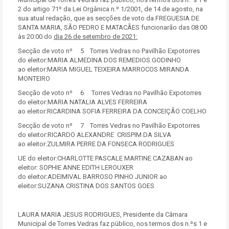
2 do artigo 71º da Lei Orgânica n.º 1/2001, de 14 de agosto, na
sua atual redação, que as secções de voto da FREGUESIA DE
SANTA MARIA, SÃO PEDRO E MATACÃES funcionarão das 08:00
às 20:00 do
dia 26 de setembro de 2021:
Secção de voto nº 5 Torres Vedras no Pavilhão Expotorres
do eleitor:MARIA ALMEDINA DOS REMEDIOS GODINHO
ao eleitor:MARIA MIGUEL TEIXEIRA MARROCOS MIRANDA
MONTEIRO
Secção de voto nº 6 Torres Vedras no Pavilhão Expotorres
do eleitor:MARIA NATALIA ALVES FERREIRA
ao eleitor:RICARDINA SOFIA FERREIRA DA CONCEIÇÃO COELHO
Secção de voto nº 7 Torres Vedras no Pavilhão Expotorres
do eleitor:RICARDO ALEXANDRE CRISPIM DA SILVA
ao eleitor:ZULMIRA PERRE DA FONSECA RODRIGUES
UE do eleitor:CHARLOTTE PASCALE MARTINE CAZABAN ao
eleitor: SOPHIE ANNE EDITH LEROUXER
do eleitor:ADEIMIVAL BARROSO PINHO JUNIOR ao
eleitor:SUZANA CRISTINA DOS SANTOS GOES
LAURA MARIA JESUS RODRIGUES, Presidente da Câmara
Municipal de Torres Vedras faz público, nos termos dos n.ºs 1 e