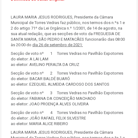
LAURA MARIA JESUS RODRIGUES, Presidente da Câmara
Municipal de Torres Vedras faz público, nos termos dos n.ºs 1 e
2 do artigo 71º da Lei Orgânica n.º 1/2001, de 14 de agosto, na
sua atual redação, que as secções de voto da FREGUESIA DE
SANTA MARIA, SÃO PEDRO E MATACÃES funcionarão das 08:00
às 20:00 do
dia 26 de setembro de 2021:
Secção de voto nº 1 Torres Vedras no Pavilhão Expotorres
do eleitor: A LAI LAM
ao eleitor: AVELINO PERALTA DA CRUZ
Secção de voto nº 2 Torres Vedras no Pavilhão Expotorres
do eleitor: BACAR BALDÉ BUARÓ
ao eleitor: EZEQUIEL ALMEIDA CARDOSO DOS SANTOS
Secção de voto nº 3 Torres Vedras no Pavilhão Expotorres
do eleitor: FABIANA DA CONCEIÇÃO MACHADO
ao eleitor: JOAO PROENÇA ALVES OLIVEIRA
Secção de voto nº 4 Torres Vedras no Pavilhão Expotorres
do eleitor: JOÃO RAFAEL FELIX SILVESTRE
ao eleitor: MARIA ALICE RIBEIRO
LAURA MARIA JESUS RODRIGUES, Presidente da Câmara
Municipal de Torres Vedras faz público, nos termos dos n.ºs 1 e