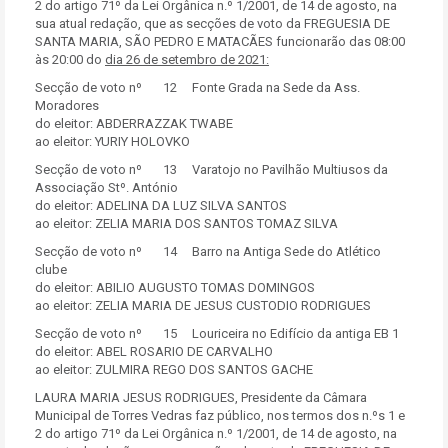
2 do artigo 71º da Lei Orgânica n.º 1/2001, de 14 de agosto, na
sua atual redação, que as secções de voto da FREGUESIA DE
SANTA MARIA, SÃO PEDRO E MATACÃES funcionarão das 08:00
às 20:00 do
dia 26 de setembro de 2021:
Secção de voto nº 12 Fonte Grada na Sede da Ass.
Moradores
do eleitor: ABDERRAZZAK TWABE
ao eleitor: YURIY HOLOVKO
Secção de voto nº 13 Varatojo no Pavilhão Multiusos da
Associação Stº. António
do eleitor: ADELINA DA LUZ SILVA SANTOS
ao eleitor: ZELIA MARIA DOS SANTOS TOMAZ SILVA
Secção de voto nº 14 Barro na Antiga Sede do Atlético
clube
do eleitor: ABILIO AUGUSTO TOMAS DOMINGOS
ao eleitor: ZELIA MARIA DE JESUS CUSTODIO RODRIGUES
Secção de voto nº 15 Louriceira no Edifício da antiga EB 1
do eleitor: ABEL ROSARIO DE CARVALHO
ao eleitor: ZULMIRA REGO DOS SANTOS GACHE
LAURA MARIA JESUS RODRIGUES, Presidente da Câmara
Municipal de Torres Vedras faz público, nos termos dos n.ºs 1 e
2 do artigo 71º da Lei Orgânica n.º 1/2001, de 14 de agosto, na