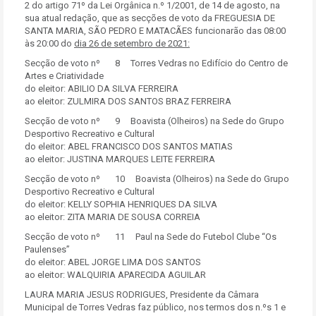
2 do artigo 71º da Lei Orgânica n.º 1/2001, de 14 de agosto, na
sua atual redação, que as secções de voto da FREGUESIA DE
SANTA MARIA, SÃO PEDRO E MATACÃES funcionarão das 08:00
às 20:00 do
dia 26 de setembro de 2021:
Secção de voto nº 8 Torres Vedras no Edifício do Centro de
Artes e Criatividade
do eleitor: ABILIO DA SILVA FERREIRA
ao eleitor: ZULMIRA DOS SANTOS BRAZ FERREIRA
Secção de voto nº 9 Boavista (Olheiros) na Sede do Grupo
Desportivo Recreativo e Cultural
do eleitor: ABEL FRANCISCO DOS SANTOS MATIAS
ao eleitor: JUSTINA MARQUES LEITE FERREIRA
Secção de voto nº 10 Boavista (Olheiros) na Sede do Grupo
Desportivo Recreativo e Cultural
do eleitor: KELLY SOPHIA HENRIQUES DA SILVA
ao eleitor: ZITA MARIA DE SOUSA CORREIA
Secção de voto nº 11 Paul na Sede do Futebol Clube “Os
Paulenses”
do eleitor: ABEL JORGE LIMA DOS SANTOS
ao eleitor: WALQUIRIA APARECIDA AGUILAR
LAURA MARIA JESUS RODRIGUES, Presidente da Câmara
Municipal de Torres Vedras faz público, nos termos dos n.ºs 1 e