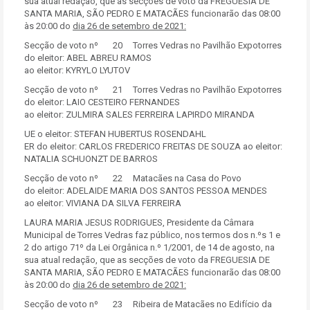
sua atual redação, que as secções de voto da FREGUESIA DE
SANTA MARIA, SÃO PEDRO E MATACÃES funcionarão das 08:00
às 20:00 do
dia 26 de setembro de 2021:
Secção de voto nº 20 Torres Vedras no Pavilhão Expotorres
do eleitor: ABEL ABREU RAMOS
ao eleitor: KYRYLO LYUTOV
Secção de voto nº 21 Torres Vedras no Pavilhão Expotorres
do eleitor: LAIO CESTEIRO FERNANDES
ao eleitor: ZULMIRA SALES FERREIRA LAPIRDO MIRANDA
UE o eleitor: STEFAN HUBERTUS ROSENDAHL
ER do eleitor: CARLOS FREDERICO FREITAS DE SOUZA ao eleitor:
NATALIA SCHUONZT DE BARROS
Secção de voto nº 22 Matacães na Casa do Povo
do eleitor: ADELAIDE MARIA DOS SANTOS PESSOA MENDES
ao eleitor: VIVIANA DA SILVA FERREIRA
LAURA MARIA JESUS RODRIGUES, Presidente da Câmara
Municipal de Torres Vedras faz público, nos termos dos n.ºs 1 e
2 do artigo 71º da Lei Orgânica n.º 1/2001, de 14 de agosto, na
sua atual redação, que as secções de voto da FREGUESIA DE
SANTA MARIA, SÃO PEDRO E MATACÃES funcionarão das 08:00
às 20:00 do
dia 26 de setembro de 2021:
Secção de voto nº 23 Ribeira de Matacães no Edifício da