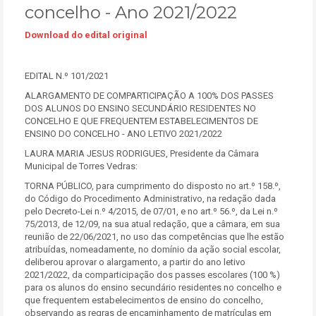
concelho - Ano 2021/2022
Download do edital original
EDITAL N.º 101/2021
ALARGAMENTO DE COMPARTICIPAÇÃO A 100% DOS PASSES
DOS ALUNOS DO ENSINO SECUNDÁRIO RESIDENTES NO
CONCELHO E QUE FREQUENTEM ESTABELECIMENTOS DE
ENSINO DO CONCELHO - ANO LETIVO 2021/2022
LAURA MARIA JESUS RODRIGUES, Presidente da Câmara
Municipal de Torres Vedras:
TORNA PÚBLICO, para cumprimento do disposto no art.º 158.º,
do Código do Procedimento Administrativo, na redação dada
pelo Decreto-Lei n.º 4/2015, de 07/01, e no art.º 56.º, da Lei n.º
75/2013, de 12/09, na sua atual redação, que a câmara, em sua
reunião de 22/06/2021, no uso das competências que lhe estão
atribuídas, nomeadamente, no domínio da ação social escolar,
deliberou aprovar o alargamento, a partir do ano letivo
2021/2022, da comparticipação dos passes escolares (100 %)
para os alunos do ensino secundário residentes no concelho e
que frequentem estabelecimentos de ensino do concelho,
observando as regras de encaminhamento de matrículas em