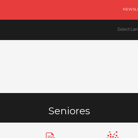
NEWSL
Select La
Seniores