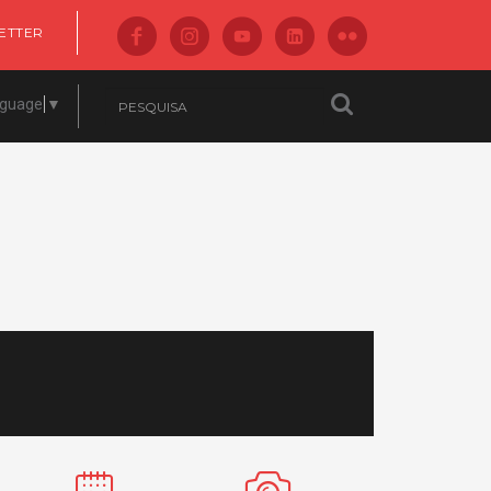
ETTER
nguage
▼