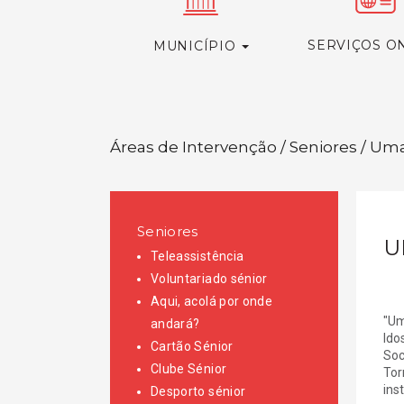
SERVIÇOS O
MUNICÍPIO
Áreas de Intervenção / Seniores / U
Seniores
U
Teleassistência
Voluntariado sénior
Aqui, acolá por onde
"Um
andará?
Ido
Cartão Sénior
Soc
Clube Sénior
Tor
ins
Desporto sénior