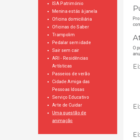
ISA Património
P
Menina estás à janela
Pro
Oficina domiciliária
com
Oficinas do Saber
Trampolim
A
Pedalar sem idade
O p
Sair sem cair
anu
ARI - Residências
Ei
Artísticas
Passeios de verão
Cidade Amiga das
Pessoas Idosas
Serviço Educativo
Arte de Cuidar
Ei
Uma questão de
animação
Ei