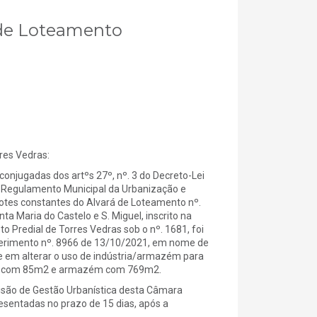
á de Loteamento
es Vedras:
onjugadas dos artºs 27º, nº. 3 do Decreto-Lei
do Regulamento Municipal da Urbanização e
s lotes constantes do Alvará de Loteamento nº.
ta Maria do Castelo e S. Miguel, inscrito na
to Predial de Torres Vedras sob o nº. 1681, foi
uerimento nº. 8966 de 13/10/2021, em nome de
ste em alterar o uso de indústria/armazém para
io com 85m2 e armazém com 769m2.
isão de Gestão Urbanística desta Câmara
sentadas no prazo de 15 dias, após a