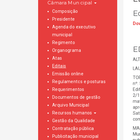
Câmara Municipal
Composição
E
Presidente
Dow
Agenda do executivo
municipal
Regimento
E
Organograma
Atas
AL
Editais
LAU
Emissão online
TOR
Regulamentos e posturas
nº.
Requerimentos
Edi
2/1
Documentos de gestão
mat
Arquivo Municipal
apr
Recursos humanos
Sat
com
Gestão da Qualidade
MAI
Contratação pública
Mun
Publicitação municipal