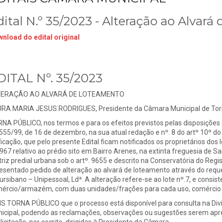
dital N.º 35/2023 - Alteração ao Alvar
nload do edital original
DITAL Nº. 35/2023
TERAÇÃO AO ALVARÁ DE LOTEAMENTO
RA MARIA JESUS RODRIGUES, Presidente da Câmara Municipal de Torr
NA PÚBLICO, nos termos e para os efeitos previstos pelas disposições c
 555/99, de 16 de dezembro, na sua atual redação e nº. 8 do artº 10º 
ficação, que pelo presente Edital ficam notificados os proprietários do
967 relativo ao prédio sito em Bairro Arenes, na extinta freguesia de San
riz predial urbana sob o artº. 9655 e descrito na Conservatória do Regis
esentado pedido de alteração ao alvará de loteamento através do req
ursibano – Unipessoal, Ldª. A alteração refere-se ao lote nº.7, e consi
ércio/armazém, com duas unidades/frações para cada uso, comérc
S TORNA PÚBLICO que o processo está disponível para consulta na Div
icipal, podendo as reclamações, observações ou sugestões serem apre