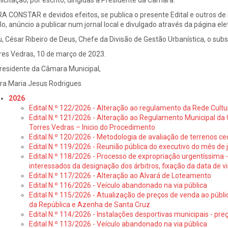
licitação, por escrito, dirigidas à Presidente da Câmara.
A CONSTAR e devidos efeitos, se publica o presente Edital e outros de i
ilo, anúncio a publicar num jornal local e divulgado através da página ele
u, César Ribeiro de Deus, Chefe da Divisão de Gestão Urbanística, o 
res Vedras, 10 de março de 2023.
residente da Câmara Municipal,
ra Maria Jesus Rodrigues
2026
Edital N.º 122/2026 - Alteração ao regulamento da Rede Cultu
Edital N.º 121/2026 - Alteração ao Regulamento Municipal da 
Torres Vedras – Inicio do Procedimento
Edital N.º 120/2026 - Metodologia de avaliação de terrenos ce
Edital N.º 119/2026 - Reunião pública do executivo do mês de 
Edital N.º 118/2026 - Processo de expropriação urgentíssima -
interessados da designação dos árbitros, fixação da data de v
Edital N.º 117/2026 - Alteração ao Alvará de Loteamento
Edital N.º 116/2026 - Veículo abandonado na via pública
Edital N.º 115/2026 - Atualização de preços de venda ao públ
da República e Azenha de Santa Cruz
Edital N.º 114/2026 - Instalações desportivas municipais - preç
Edital N.º 113/2026 - Veículo abandonado na via pública