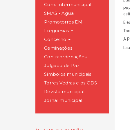
pub
Com. Intermunicipal
PAR
SMAS - Água
est
Promotorres EM.
E e
Freguesias
Tor
Concelho
A P
Geminações
Lau
Contraordenações
Julgado de Paz
Símbolos municipais
Torres Vedras e os ODS
Revista municipal
Jornal municipal