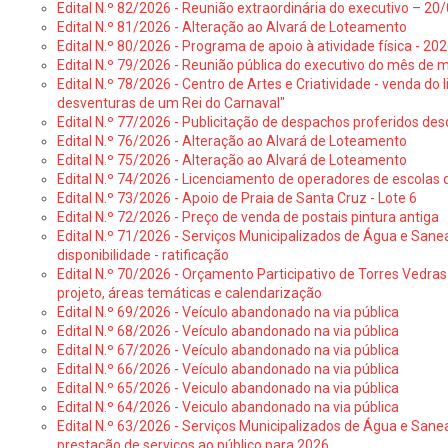
Edital N.º 82/2026 - Reunião extraordinária do executivo – 2
Edital N.º 81/2026 - Alteração ao Alvará de Loteamento
Edital N.º 80/2026 - Programa de apoio à atividade física - 202
Edital N.º 79/2026 - Reunião pública do executivo do mês de 
Edital N.º 78/2026 - Centro de Artes e Criatividade - venda do
desventuras de um Rei do Carnaval"
Edital N.º 77/2026 - Publicitação de despachos proferidos des
Edital N.º 76/2026 - Alteração ao Alvará de Loteamento
Edital N.º 75/2026 - Alteração ao Alvará de Loteamento
Edital N.º 74/2026 - Licenciamento de operadores de escolas 
Edital N.º 73/2026 - Apoio de Praia de Santa Cruz - Lote 6
Edital N.º 72/2026 - Preço de venda de postais pintura antiga
Edital N.º 71/2026 - Serviços Municipalizados de Água e Sane
disponibilidade - ratificação
Edital N.º 70/2026 - Orçamento Participativo de Torres Vedras 
projeto, áreas temáticas e calendarização
Edital N.º 69/2026 - Veículo abandonado na via pública
Edital N.º 68/2026 - Veículo abandonado na via pública
Edital N.º 67/2026 - Veículo abandonado na via pública
Edital N.º 66/2026 - Veículo abandonado na via pública
Edital N.º 65/2026 - Veiculo abandonado na via pública
Edital N.º 64/2026 - Veiculo abandonado na via pública
Edital N.º 63/2026 - Serviços Municipalizados de Água e Sane
prestação de serviços ao público para 2026