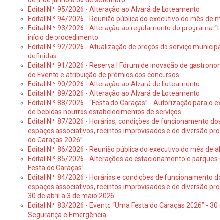
de 1 de junho a 30 de setembro
Edital N.º 95/2026 - Alteração ao Alvará de Loteamento
Edital N.º 94/2026 - Reunião pública do executivo do mês de 
Edital N.º 93/2026 - Alteração ao regulamento do programa “t
início de procedimento
Edital N.º 92/2026 - Atualização de preços do serviço municip
definidas
Edital N.º 91/2026 - Reserva | Fórum de inovação de gastronom
do Evento e atribuição de prémios dos concursos
Edital N.º 90/2026 - Alteração ao Alvará de Loteamento
Edital N.º 89/2026 - Alteração ao Alvará de Loteamento
Edital N.º 88/2026 - “Festa do Caraças” - Autorização para o 
de bebidas noutros estabelecimentos de serviços:
Edital N.º 87/2026 - Horários, condições de funcionamento do
espaços associativos, recintos improvisados e de diversão pr
do Caraças 2026”
Edital N.º 86/2026 - Reunião pública do executivo do mês de ab
Edital N.º 85/2026 - Alterações ao estacionamento e parque
Festa do Caraças”
Edital N.º 84/2026 - Horários e condições de funcionamento d
espaços associativos, recintos improvisados e de diversão pro
30 de abril a 3 de maio 2026
Edital N.º 83/2026 - Evento “Uma Festa do Caraças 2026” - 30 
Segurança e Emergência