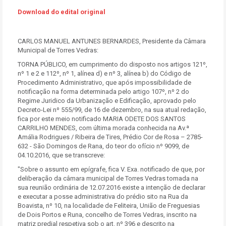
Download do edital original
CARLOS MANUEL ANTUNES BERNARDES, Presidente da Câmara
Municipal de Torres Vedras:
TORNA PÚBLICO, em cumprimento do disposto nos artigos 121º,
nº 1 e 2 e 112º, nº 1, alínea d) e nº 3, alínea b) do Código de
Procedimento Administrativo, que após impossibilidade de
notificação na forma determinada pelo artigo 107º, nº 2 do
Regime Juridico da Urbanização e Edificação, aprovado pelo
Decreto-Lei nº 555/99, de 16 de dezembro, na sua atual redação,
fica por este meio notificado MARIA ODETE DOS SANTOS
CARRILHO MENDES, com última morada conhecida na Av.ª
Amália Rodrigues / Ribeira de Tires, Prédio Cor de Rosa – 2785-
632 - São Domingos de Rana, do teor do ofício nº 9099, de
04.10.2016, que se transcreve:
"Sobre o assunto em epígrafe, fica V. Exa. notificado de que, por
deliberação da câmara municipal de Torres Vedras tomada na
sua reunião ordinária de 12.07.2016 existe a intenção de declarar
e executar a posse administrativa do prédio sito na Rua da
Boavista, nº 10, na localidade de Feliteira, União de Freguesias
de Dois Portos e Runa, concelho de Torres Vedras, inscrito na
matriz predial respetiva sob o art. nº 396 e descrito na