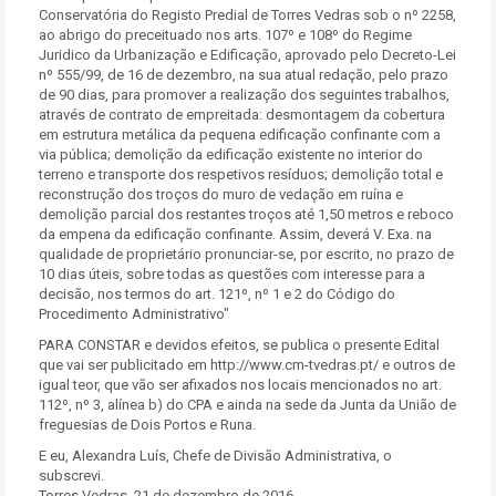
Conservatória do Registo Predial de Torres Vedras sob o nº 2258,
ao abrigo do preceituado nos arts. 107º e 108º do Regime
Juridico da Urbanização e Edificação, aprovado pelo Decreto-Lei
nº 555/99, de 16 de dezembro, na sua atual redação, pelo prazo
de 90 dias, para promover a realização dos seguintes trabalhos,
através de contrato de empreitada: desmontagem da cobertura
em estrutura metálica da pequena edificação confinante com a
via pública; demolição da edificação existente no interior do
terreno e transporte dos respetivos resíduos; demolição total e
reconstrução dos troços do muro de vedação em ruína e
demolição parcial dos restantes troços até 1,50 metros e reboco
da empena da edificação confinante. Assim, deverá V. Exa. na
qualidade de proprietário pronunciar-se, por escrito, no prazo de
10 dias úteis, sobre todas as questões com interesse para a
decisão, nos termos do art. 121º, nº 1 e 2 do Código do
Procedimento Administrativo"
PARA CONSTAR e devidos efeitos, se publica o presente Edital
que vai ser publicitado em http://www.cm-tvedras.pt/ e outros de
igual teor, que vão ser afixados nos locais mencionados no art.
112º, nº 3, alínea b) do CPA e ainda na sede da Junta da União de
freguesias de Dois Portos e Runa.
E eu, Alexandra Luís, Chefe de Divisão Administrativa, o
subscrevi.
Torres Vedras, 21 de dezembro de 2016