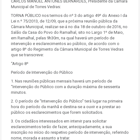
CARLOS MANUEL ANTUNES BERNARDES, Presidente da Câmara
Municipal de Torres Vedras:
TORNA PÚBLICO nos termos do nº 3 do artigo 49º do Anexo I da
Lei n.º 75/2013, de 12/09, que a próxima reunião pública da
Câmara Municipal, realizar-se-á no dia 18 de outubro de 2016, no
Salão da Casa do Povo do Ramalhal, sito no Largo 1º de Maio,
em Ramalhal, pelas 9h30m, na qual haverá um período de
intervenção e esclarecimentos ao público, de acordo com o
artigo 8º do Regimento da Câmara Municipal de Torres Vedras
que se transcreve:
“Artigo 8º
Período de Intervenção do Público
1. Nas reuniões públicas mensais haverá um período de
“Intervenção do Público com a duração máxima de sessenta
minutos.
2. O período de “Intervenção do Público” terá lugar na primeira
hora do período da manhã e destina-se a ouvir e a prestar ao
público os esclarecimentos que forem solicitados.
3. Os cidadãos interessados em intervir para solicitar
esclarecimentos terão de fazer, antecipadamente, a sua
inscrição no início do respetivo período de intervenção, referindo
nome, morada e assunto a tratar.