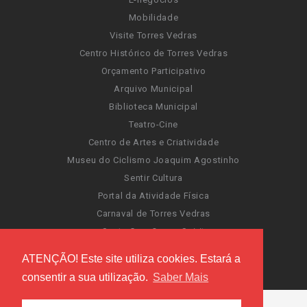
Mobilidade
Visite Torres Vedras
Centro Histórico de Torres Vedras
Orçamento Participativo
Arquivo Municipal
Biblioteca Municipal
Teatro-Cine
Centro de Artes e Criatividade
Museu do Ciclismo Joaquim Agostinho
Sentir Cultura
Portal da Atividade Física
Carnaval de Torres Vedras
Santa Cruz Ocean Spirit
Novas Invasões
ATENÇÃO! Este site utiliza cookies. Estará a
Festas de Torres Vedras
consentir a sua utilização.
Saber Mais