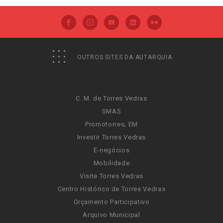
OUTROS SITES DA AUTARQUIA
C. M. de Torres Vedras
SMAS
Promotorres, EM
Investir Torres Vedras
E-negócios
Mobilidade
Visite Torres Vedras
Centro Histórico de Torres Vedras
Orçamento Participativo
Arquivo Municipal