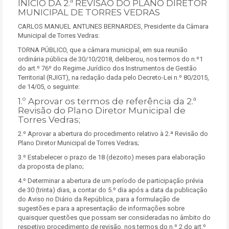
INÍCIO DA 2.ª REVISÃO DO PLANO DIRETOR
MUNICIPAL DE TORRES VEDRAS
CARLOS MANUEL ANTUNES BERNARDES, Presidente da Câmara
Municipal de Torres Vedras:
TORNA PÚBLICO, que a câmara municipal, em sua reunião
ordinária pública de 30/10/2018, deliberou, nos termos do n.º1
do art.º 76º do Regime Jurídico dos Instrumentos de Gestão
Territorial (RJIGT), na redação dada pelo Decreto-Lei n.º 80/2015,
de 14/05, o seguinte:
1.º Aprovar os termos de referência da 2.ª
Revisão do Plano Diretor Municipal de
Torres Vedras;
2.º Aprovar a abertura do procedimento relativo à 2.ª Revisão do
Plano Diretor Municipal de Torres Vedras;
3.º Estabelecer o prazo de 18 (dezoito) meses para elaboração
da proposta de plano;
4.º Determinar a abertura de um período de participação prévia
de 30 (trinta) dias, a contar do 5.º dia após a data da publicação
do Aviso no Diário da República, para a formulação de
sugestões e para a apresentação de informações sobre
quaisquer questões que possam ser consideradas no âmbito do
respetivo procedimento de revisão, nos termos do n.º 2 do art.º