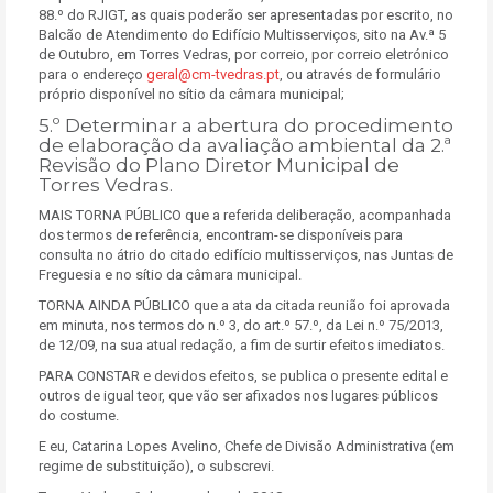
88.º do RJIGT, as quais poderão ser apresentadas por escrito, no
Balcão de Atendimento do Edifício Multisserviços, sito na Av.ª 5
de Outubro, em Torres Vedras, por correio, por correio eletrónico
para o endereço
geral@cm-tvedras.pt
, ou através de formulário
próprio disponível no sítio da câmara municipal;
5.º Determinar a abertura do procedimento
de elaboração da avaliação ambiental da 2.ª
Revisão do Plano Diretor Municipal de
Torres Vedras.
MAIS TORNA PÚBLICO que a referida deliberação, acompanhada
dos termos de referência, encontram-se disponíveis para
consulta no átrio do citado edifício multisserviços, nas Juntas de
Freguesia e no sítio da câmara municipal.
TORNA AINDA PÚBLICO que a ata da citada reunião foi aprovada
em minuta, nos termos do n.º 3, do art.º 57.º, da Lei n.º 75/2013,
de 12/09, na sua atual redação, a fim de surtir efeitos imediatos.
PARA CONSTAR e devidos efeitos, se publica o presente edital e
outros de igual teor, que vão ser afixados nos lugares públicos
do costume.
E eu, Catarina Lopes Avelino, Chefe de Divisão Administrativa (em
regime de substituição), o subscrevi.