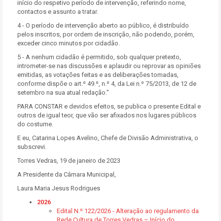
início do respetivo período de intervenção, referindo nome,
contactos e assunto a tratar.
4 - O período de intervenção aberto ao público, é distribuído
pelos inscritos, por ordem de inscrição, não podendo, porém,
exceder cinco minutos por cidadão.
5 - A nenhum cidadão é permitido, sob qualquer pretexto,
intrometer-se nas discussões e aplaudir ou reprovar as opiniões
emitidas, as votações feitas e as deliberações tomadas,
conforme dispõe o art.º 49.º, n.º 4, da Lei n.º 75/2013, de 12 de
setembro na sua atual redação.”
PARA CONSTAR e devidos efeitos, se publica o presente Edital e
outros de igual teor, que vão ser afixados nos lugares públicos
do costume.
E eu, Catarina Lopes Avelino, Chefe de Divisão Administrativa, o
subscrevi.
Torres Vedras, 19 de janeiro de 2023
A Presidente da Câmara Municipal,
Laura Maria Jesus Rodrigues
2026
Edital N.º 122/2026 - Alteração ao regulamento da
Rede Cultura de Torres Vedras – Início do