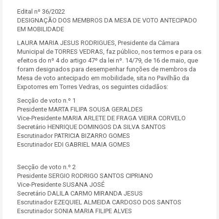
Edital nº 36/2022
DESIGNAÇÃO DOS MEMBROS DA MESA DE VOTO ANTECIPADO
EM MOBILIDADE
LAURA MARIA JESUS RODRIGUES, Presidente da Câmara
Municipal de TORRES VEDRAS, faz público, nos termos e para os
efeitos do nº 4 do artigo 47º da lei nº. 14/79, de 16 de maio, que
foram designados para desempenhar funções de membros da
Mesa de voto antecipado em mobilidade, sita no Pavilhão da
Expotorres em Torres Vedras, os seguintes cidadãos:
Secção de voto n.º 1
Presidente MARTA FILIPA SOUSA GERALDES
Vice-Presidente MARIA ARLETE DE FRAGA VIEIRA CORVELO
Secretário HENRIQUE DOMINGOS DA SILVA SANTOS
Escrutinador PATRICIA BIZARRO GOMES
Escrutinador EDI GABRIEL MAIA GOMES
Secção de voto n.º 2
Presidente SERGIO RODRIGO SANTOS CIPRIANO
Vice-Presidente SUSANA JOSÉ
Secretário DALILA CARMO MIRANDA JESUS
Escrutinador EZEQUIEL ALMEIDA CARDOSO DOS SANTOS
Escrutinador SONIA MARIA FILIPE ALVES