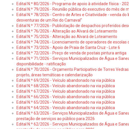
Edital N.º 80/2026 - Programa de apoio à atividade física - 202
Edital N.º 79/2026 - Reunião pública do executivo do mês de 
Edital N.º 78/2026 - Centro de Artes e Criatividade - venda do
desventuras de um Rei do Carnaval"
Edital N.º 77/2026 - Publicitação de despachos proferidos des
Edital N.º 76/2026 - Alteração ao Alvará de Loteamento
Edital N.º 75/2026 - Alteração ao Alvará de Loteamento
Edital N.º 74/2026 - Licenciamento de operadores de escolas 
Edital N.º 73/2026 - Apoio de Praia de Santa Cruz - Lote 6
Edital N.º 72/2026 - Preço de venda de postais pintura antiga
Edital N.º 71/2026 - Serviços Municipalizados de Água e Sane
disponibilidade - ratificação
Edital N.º 70/2026 - Orçamento Participativo de Torres Vedras 
projeto, áreas temáticas e calendarização
Edital N.º 69/2026 - Veículo abandonado na via pública
Edital N.º 68/2026 - Veículo abandonado na via pública
Edital N.º 67/2026 - Veículo abandonado na via pública
Edital N.º 66/2026 - Veículo abandonado na via pública
Edital N.º 65/2026 - Veiculo abandonado na via pública
Edital N.º 64/2026 - Veiculo abandonado na via pública
Edital N.º 63/2026 - Serviços Municipalizados de Água e Sane
prestação de serviços ao público para 2026
Edital N.º 62/2026 - Serviços Municipalizados de Água e Sane