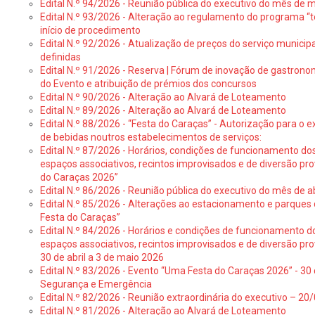
Edital N.º 94/2026 - Reunião pública do executivo do mês de 
Edital N.º 93/2026 - Alteração ao regulamento do programa “t
início de procedimento
Edital N.º 92/2026 - Atualização de preços do serviço municip
definidas
Edital N.º 91/2026 - Reserva | Fórum de inovação de gastronom
do Evento e atribuição de prémios dos concursos
Edital N.º 90/2026 - Alteração ao Alvará de Loteamento
Edital N.º 89/2026 - Alteração ao Alvará de Loteamento
Edital N.º 88/2026 - “Festa do Caraças” - Autorização para o 
de bebidas noutros estabelecimentos de serviços:
Edital N.º 87/2026 - Horários, condições de funcionamento do
espaços associativos, recintos improvisados e de diversão pr
do Caraças 2026”
Edital N.º 86/2026 - Reunião pública do executivo do mês de ab
Edital N.º 85/2026 - Alterações ao estacionamento e parque
Festa do Caraças”
Edital N.º 84/2026 - Horários e condições de funcionamento d
espaços associativos, recintos improvisados e de diversão pro
30 de abril a 3 de maio 2026
Edital N.º 83/2026 - Evento “Uma Festa do Caraças 2026” - 30 
Segurança e Emergência
Edital N.º 82/2026 - Reunião extraordinária do executivo – 2
Edital N.º 81/2026 - Alteração ao Alvará de Loteamento