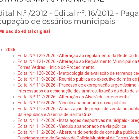
ital N.º /2012 - Edital nº. 16/2012 - P
cupação de ossários municipais
nload do edital original
2026
Edital N.º 122/2026 - Alteração ao regulamento da Rede Cultu
Edital N.º 121/2026 - Alteração ao Regulamento Municipal da 
Torres Vedras – Inicio do Procedimento
Edital N.º 120/2026 - Metodologia de avaliação de terrenos ce
Edital N.º 119/2026 - Reunião pública do executivo do mês de 
Edital N.º 118/2026 - Processo de expropriação urgentíssima -
interessados da designação dos árbitros, fixação da data de v
Edital N.º 117/2026 - Alteração ao Alvará de Loteamento
Edital N.º 116/2026 - Veículo abandonado na via pública
Edital N.º 115/2026 - Atualização de preços de venda ao públ
da República e Azenha de Santa Cruz
Edital N.º 114/2026 - Instalações desportivas municipais - preç
Edital N.º 113/2026 - Veículo abandonado na via pública
Edital N.º 112/2026 - Abertura do período de consulta públic
Funcionamento do Serviço de Polícia Municipal de Torres Ved