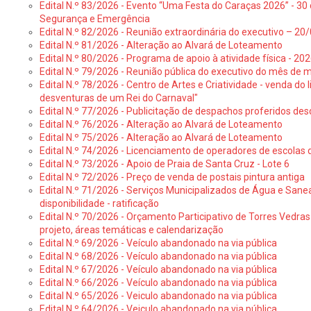
Edital N.º 83/2026 - Evento “Uma Festa do Caraças 2026” - 30 
Segurança e Emergência
Edital N.º 82/2026 - Reunião extraordinária do executivo – 2
Edital N.º 81/2026 - Alteração ao Alvará de Loteamento
Edital N.º 80/2026 - Programa de apoio à atividade física - 202
Edital N.º 79/2026 - Reunião pública do executivo do mês de 
Edital N.º 78/2026 - Centro de Artes e Criatividade - venda do
desventuras de um Rei do Carnaval"
Edital N.º 77/2026 - Publicitação de despachos proferidos des
Edital N.º 76/2026 - Alteração ao Alvará de Loteamento
Edital N.º 75/2026 - Alteração ao Alvará de Loteamento
Edital N.º 74/2026 - Licenciamento de operadores de escolas 
Edital N.º 73/2026 - Apoio de Praia de Santa Cruz - Lote 6
Edital N.º 72/2026 - Preço de venda de postais pintura antiga
Edital N.º 71/2026 - Serviços Municipalizados de Água e Sane
disponibilidade - ratificação
Edital N.º 70/2026 - Orçamento Participativo de Torres Vedras 
projeto, áreas temáticas e calendarização
Edital N.º 69/2026 - Veículo abandonado na via pública
Edital N.º 68/2026 - Veículo abandonado na via pública
Edital N.º 67/2026 - Veículo abandonado na via pública
Edital N.º 66/2026 - Veículo abandonado na via pública
Edital N.º 65/2026 - Veiculo abandonado na via pública
Edital N.º 64/2026 - Veiculo abandonado na via pública