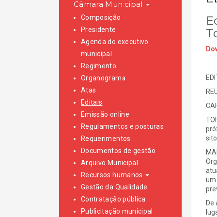
Câmara Municipal
Composição
Ed
Presidente
T
Agenda do executivo
Dow
municipal
Regimento
EDI
Organograma
Atas
REU
Editais
CAR
Emissão online
TOR
Regulamentos e posturas
pró
sit
Requerimentos
Documentos de gestão
MAI
Org
Arquivo Municipal
atu
Recursos humanos
um 
Gestão da Qualidade
pre
Contratação pública
De 
Publicitação municipal
lug