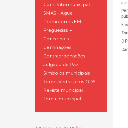
sol
Com. Intermunicipal
PAR
SMAS - Água
púb
Promotorres EM.
E e
Freguesias
Tor
Concelho
O P
Geminações
Car
Contraordenações
Julgado de Paz
Símbolos municipais
Torres Vedras e os ODS
Revista municipal
Jornal municipal