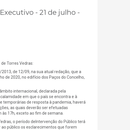
xecutivo - 21 de julho -
e Torres Vedras:
5/2013, de 12/09, na sua atual redação, que a
lho de 2020, no edifício dos Paços do Concelho,
bito internacional, declarada pela
e calamidade em que o país se encontra e à
 e temporárias de resposta à pandemia, haverá
ições, as quais deverão ser efetuadas
9h às 17h, exceto ao fim de semana.
edras, o período deIntervenção do Público terá
ar ao público os esclarecimentos que forem