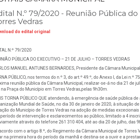
ital N.º 79/2020 - Reunião Pública do E
orres Vedras
nload do edital original
TAL N.º 79/2020
NIÃO PÚBLICA DO EXECUTIVO – 21 DE JULHO – TORRES VEDRAS
LOS MANUEL ANTUNES BERNARDES, Presidente da Câmara Municipal d
NA PÚBLICO, nos termos do n.º 3, do art.º 49.º, do Anexo I, da Lei n.º 7
xima reunião pública da Câmara Municipal, realizar-se-á no dia 21 de ju
o na Praça do Município em Torres Vedras,pelas 9h30m.
S TORNA PÚBLICO QUE atendendo, à emergência de saúde pública de âm
anização Mundial de Saúde, no dia 30 de janeiro de 2020, à situação d
ação do Município de Torres Vedras na adoção de medidas excecionais
período de intervenção e esclarecimentos ao público, limitado a 4 inscr
viamente através do telefone 261 310 404, até ao dia 20 de julho, das 
acordo com o artigo 8.º, do Regimento da Câmara Municipal de Torres V
ar na primeira hora do período da manhã e destina-se a ouvir e a prest