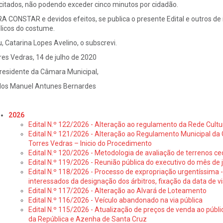
icitados, não podendo exceder cinco minutos por cidadão.
A CONSTAR e devidos efeitos, se publica o presente Edital e outros de i
licos do costume.
u, Catarina Lopes Avelino, o subscrevi.
res Vedras, 14 de julho de 2020
residente da Câmara Municipal,
los Manuel Antunes Bernardes
2026
Edital N.º 122/2026 - Alteração ao regulamento da Rede Cultu
Edital N.º 121/2026 - Alteração ao Regulamento Municipal da 
Torres Vedras – Inicio do Procedimento
Edital N.º 120/2026 - Metodologia de avaliação de terrenos ce
Edital N.º 119/2026 - Reunião pública do executivo do mês de 
Edital N.º 118/2026 - Processo de expropriação urgentíssima -
interessados da designação dos árbitros, fixação da data de v
Edital N.º 117/2026 - Alteração ao Alvará de Loteamento
Edital N.º 116/2026 - Veículo abandonado na via pública
Edital N.º 115/2026 - Atualização de preços de venda ao públ
da República e Azenha de Santa Cruz