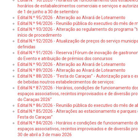
Edital N.º 96/2026 - Horários de funcionamento dos estabele
horários de estabalecimentos comerciais e serviços e autoriz
de 1 de junho a 30 de setembro
Edital N.º 95/2026 - Alteração ao Alvará de Loteamento
Edital N.º 94/2026 - Reunião pública do executivo do mês de 
Edital N.º 93/2026 - Alteração ao regulamento do programa “t
início de procedimento
Edital N.º 92/2026 - Atualização de preços do serviço municip
definidas
Edital N.º 91/2026 - Reserva | Fórum de inovação de gastronom
do Evento e atribuição de prémios dos concursos
Edital N.º 90/2026 - Alteração ao Alvará de Loteamento
Edital N.º 89/2026 - Alteração ao Alvará de Loteamento
Edital N.º 88/2026 - “Festa do Caraças” - Autorização para o 
de bebidas noutros estabelecimentos de serviços:
Edital N.º 87/2026 - Horários, condições de funcionamento do
espaços associativos, recintos improvisados e de diversão pr
do Caraças 2026”
Edital N.º 86/2026 - Reunião pública do executivo do mês de ab
Edital N.º 85/2026 - Alterações ao estacionamento e parque
Festa do Caraças”
Edital N.º 84/2026 - Horários e condições de funcionamento d
espaços associativos, recintos improvisados e de diversão pro
30 de abril a 3 de maio 2026