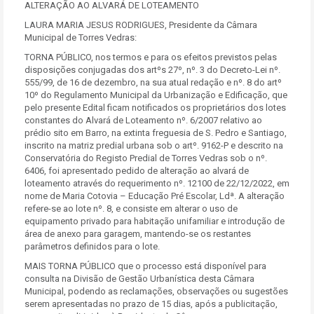
ALTERAÇÃO AO ALVARÁ DE LOTEAMENTO
LAURA MARIA JESUS RODRIGUES, Presidente da Câmara
Municipal de Torres Vedras:
TORNA PÚBLICO, nos termos e para os efeitos previstos pelas
disposições conjugadas dos artºs 27º, nº. 3 do Decreto-Lei nº.
555/99, de 16 de dezembro, na sua atual redação e nº. 8 do artº
10º do Regulamento Municipal da Urbanização e Edificação, que
pelo presente Edital ficam notificados os proprietários dos lotes
constantes do Alvará de Loteamento nº. 6/2007 relativo ao
prédio sito em Barro, na extinta freguesia de S. Pedro e Santiago,
inscrito na matriz predial urbana sob o artº. 9162-P e descrito na
Conservatória do Registo Predial de Torres Vedras sob o nº.
6406, foi apresentado pedido de alteração ao alvará de
loteamento através do requerimento nº. 12100 de 22/12/2022, em
nome de Maria Cotovia – Educação Pré Escolar, Ldª. A alteração
refere-se ao lote nº. 8, e consiste em alterar o uso de
equipamento privado para habitação unifamiliar e introdução de
área de anexo para garagem, mantendo-se os restantes
parâmetros definidos para o lote.
MAIS TORNA PÚBLICO que o processo está disponível para
consulta na Divisão de Gestão Urbanística desta Câmara
Municipal, podendo as reclamações, observações ou sugestões
serem apresentadas no prazo de 15 dias, após a publicitação,