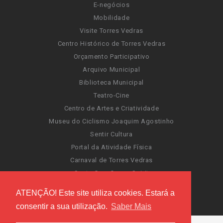
E-negócios
Mobilidade
Visite Torres Vedras
Centro Histórico de Torres Vedras
Orçamento Participativo
Arquivo Municipal
Biblioteca Municipal
Teatro-Cine
Centro de Artes e Criatividade
Museu do Ciclismo Joaquim Agostinho
Sentir Cultura
Portal da Atividade Física
Carnaval de Torres Vedras
Santa Cruz Ocean Spirit
Novas Invasões
ATENÇÃO! Este site utiliza cookies. Estará a
Festas de Torres Vedras
consentir a sua utilização.
Saber Mais