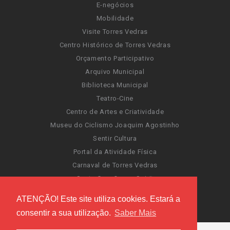
E-negócios
Mobilidade
Visite Torres Vedras
Centro Histórico de Torres Vedras
Orçamento Participativo
Arquivo Municipal
Biblioteca Municipal
Teatro-Cine
Centro de Artes e Criatividade
Museu do Ciclismo Joaquim Agostinho
Sentir Cultura
Portal da Atividade Física
Carnaval de Torres Vedras
Santa Cruz Ocean Spirit
Novas Invasões
ATENÇÃO! Este site utiliza cookies. Estará a
Festas de Torres Vedras
consentir a sua utilização.
Saber Mais