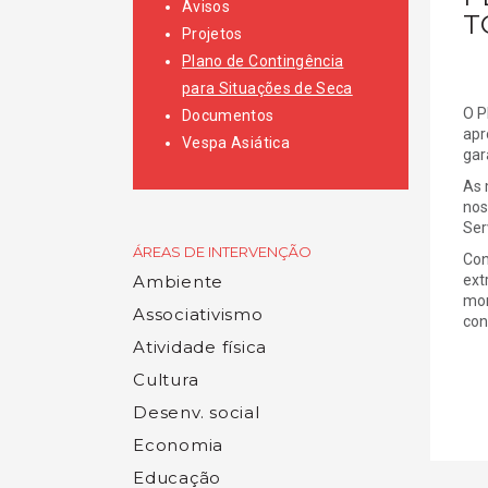
Avisos
T
Projetos
Plano de Contingência
para Situações de Seca
O P
Documentos
apr
Vespa Asiática
gar
As 
nos
Ser
ÁREAS DE INTERVENÇÃO
Con
Ambiente
ext
mon
Associativismo
con
Atividade física
Cultura
Desenv. social
Economia
Educação