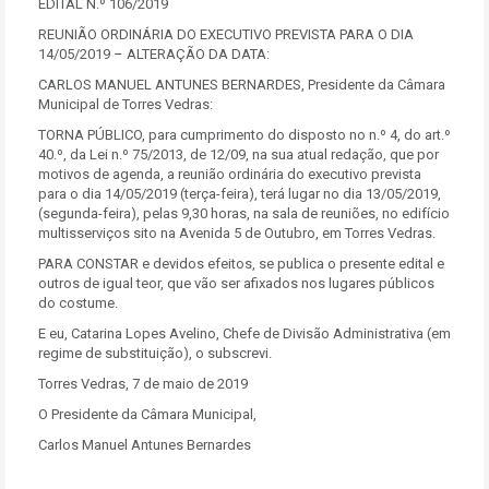
EDITAL N.º 106/2019
REUNIÃO ORDINÁRIA DO EXECUTIVO PREVISTA PARA O DIA
14/05/2019 – ALTERAÇÃO DA DATA:
CARLOS MANUEL ANTUNES BERNARDES, Presidente da Câmara
Municipal de Torres Vedras:
TORNA PÚBLICO, para cumprimento do disposto no n.º 4, do art.º
40.º, da Lei n.º 75/2013, de 12/09, na sua atual redação, que por
motivos de agenda, a reunião ordinária do executivo prevista
para o dia 14/05/2019 (terça-feira), terá lugar no dia 13/05/2019,
(segunda-feira), pelas 9,30 horas, na sala de reuniões, no edifício
multisserviços sito na Avenida 5 de Outubro, em Torres Vedras.
PARA CONSTAR e devidos efeitos, se publica o presente edital e
outros de igual teor, que vão ser afixados nos lugares públicos
do costume.
E eu, Catarina Lopes Avelino, Chefe de Divisão Administrativa (em
regime de substituição), o subscrevi.
Torres Vedras, 7 de maio de 2019
O Presidente da Câmara Municipal,
Carlos Manuel Antunes Bernardes