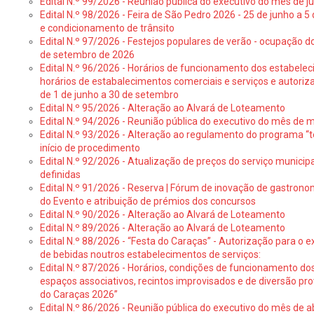
Edital N.º 99/2026 - Reunião pública do executivo do mês de 
Edital N.º 98/2026 - Feira de São Pedro 2026 - 25 de junho a 5
e condicionamento de trânsito
Edital N.º 97/2026 - Festejos populares de verão - ocupação do
de setembro de 2026
Edital N.º 96/2026 - Horários de funcionamento dos estabele
horários de estabalecimentos comerciais e serviços e autoriz
de 1 de junho a 30 de setembro
Edital N.º 95/2026 - Alteração ao Alvará de Loteamento
Edital N.º 94/2026 - Reunião pública do executivo do mês de 
Edital N.º 93/2026 - Alteração ao regulamento do programa “t
início de procedimento
Edital N.º 92/2026 - Atualização de preços do serviço municip
definidas
Edital N.º 91/2026 - Reserva | Fórum de inovação de gastronom
do Evento e atribuição de prémios dos concursos
Edital N.º 90/2026 - Alteração ao Alvará de Loteamento
Edital N.º 89/2026 - Alteração ao Alvará de Loteamento
Edital N.º 88/2026 - “Festa do Caraças” - Autorização para o 
de bebidas noutros estabelecimentos de serviços:
Edital N.º 87/2026 - Horários, condições de funcionamento do
espaços associativos, recintos improvisados e de diversão pr
do Caraças 2026”
Edital N.º 86/2026 - Reunião pública do executivo do mês de ab