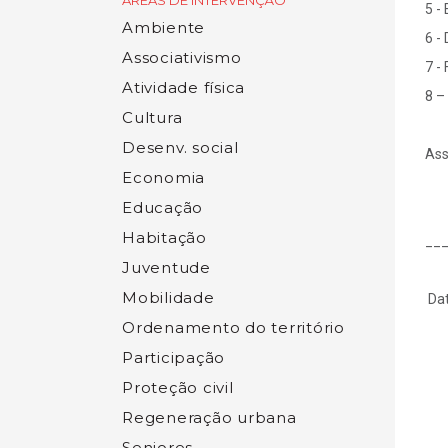
ÁREAS DE INTERVENÇÃO
5 -
Ambiente
6 -
Associativismo
7 -
Atividade física
8 –
Cultura
Desenv. social
Ass
Economia
Educação
Habitação
__
Juventude
Mobilidade
Da
Ordenamento do território
Participação
Proteção civil
Regeneração urbana
Seniores