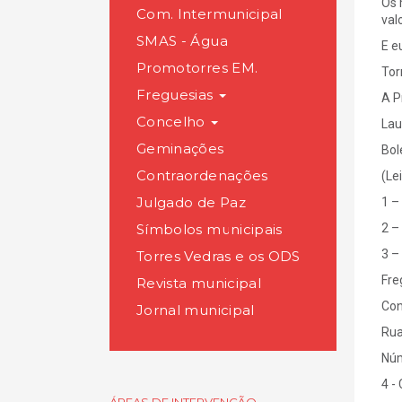
Os 
Com. Intermunicipal
val
SMAS - Água
E e
Promotorres EM.
Tor
Freguesias
A P
Concelho
Lau
Geminações
Bol
Contraordenações
(Lei
Julgado de Paz
1 –
Símbolos municipais
2 –
3 –
Torres Vedras e os ODS
Fre
Revista municipal
Con
Jornal municipal
Ru
Núm
4 -