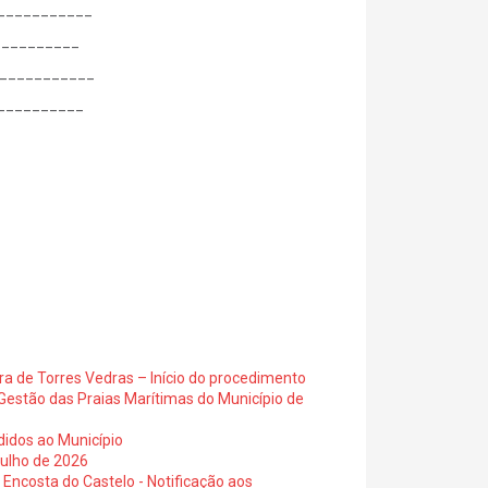
____________
__________
____________
___________
ra de Torres Vedras – Início do procedimento
Gestão das Praias Marítimas do Município de
didos ao Município
julho de 2026
 Encosta do Castelo - Notificação aos