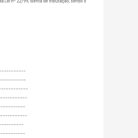
 Lei nº 22/99, isenta de tributação, sendo o
___________
___________
____________
____________
___________
____________
___________
____________