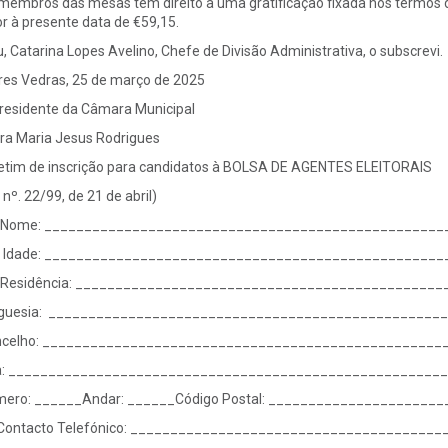
membros das mesas têm direito a uma gratificação fixada nos termos da
or à presente data de €59,15.
u, Catarina Lopes Avelino, Chefe de Divisão Administrativa, o subscrevi.
res Vedras, 25 de março de 2025
residente da Câmara Municipal
ra Maria Jesus Rodrigues
etim de inscrição para candidatos à BOLSA DE AGENTES ELEITORAIS
 nº. 22/99, de 21 de abril)
 Nome: __________________________________________________
 Idade: __________________________________________________
 Residência: ______________________________________________
guesia: _________________________________________________
celho: __________________________________________________
a: ______________________________________________________
ero: ______Andar: ______Código Postal: _____________________
 Contacto Telefónico: ______________________________________