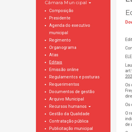
Câmara Municipal
Composição
Ed
Presidente
Dow
Agenda do executivo
municipal
Edi
Regimento
Organograma
Co
Atas
ELE
Editais
Lau
Emissão online
art
20
Regulamentos e posturas
Requerimentos
Os 
Fre
Documentos de gestão
dir
Arquivo Municipal
Os 
Recursos humanos
O r
Gestão da Qualidade
ind
Contratação pública
de 
Publicitação municipal