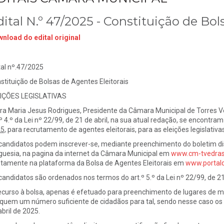
ital N.º 47/2025 - Constituição de Bol
nload do edital original
tal nº.47/2025
nstituição de Bolsas de Agentes Eleitora
IÇÕES LEGISLATIVAS
ra Maria Jesus Rodrigues, Presidente da Câmara Municipal de Torres Ve
.º 4.º da Lei nº 22/99, de 21 de abril, na sua atual redação, se encontra
25
,
para recrutamento de agentes eleitorais, para as eleições legislativas
candidatos podem inscrever-se, mediante preenchimento do boletim dis
guesia, na pagina da internet da Câmara Municipal em
www.cm-tvedras.
etamente na plataforma da Bolsa de Agentes Eleitorais em
www.portald
candidatos são ordenados nos termos do art.º 5.º da Lei nº 22/99, de 21 d
ecurso à bolsa, apenas é efetuado para preenchimento de lugares de 
iquem um número suficiente de cidadãos para tal, sendo nesse caso os a
abril de 2025.