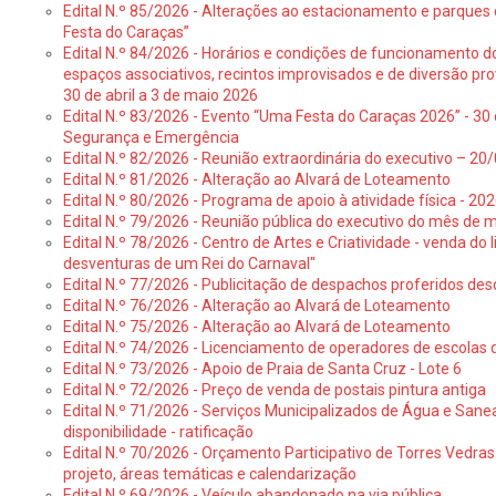
Edital N.º 85/2026 - Alterações ao estacionamento e parque
Festa do Caraças”
Edital N.º 84/2026 - Horários e condições de funcionamento d
espaços associativos, recintos improvisados e de diversão pro
30 de abril a 3 de maio 2026
Edital N.º 83/2026 - Evento “Uma Festa do Caraças 2026” - 30 
Segurança e Emergência
Edital N.º 82/2026 - Reunião extraordinária do executivo – 2
Edital N.º 81/2026 - Alteração ao Alvará de Loteamento
Edital N.º 80/2026 - Programa de apoio à atividade física - 202
Edital N.º 79/2026 - Reunião pública do executivo do mês de 
Edital N.º 78/2026 - Centro de Artes e Criatividade - venda do
desventuras de um Rei do Carnaval"
Edital N.º 77/2026 - Publicitação de despachos proferidos des
Edital N.º 76/2026 - Alteração ao Alvará de Loteamento
Edital N.º 75/2026 - Alteração ao Alvará de Loteamento
Edital N.º 74/2026 - Licenciamento de operadores de escolas 
Edital N.º 73/2026 - Apoio de Praia de Santa Cruz - Lote 6
Edital N.º 72/2026 - Preço de venda de postais pintura antiga
Edital N.º 71/2026 - Serviços Municipalizados de Água e Sane
disponibilidade - ratificação
Edital N.º 70/2026 - Orçamento Participativo de Torres Vedras 
projeto, áreas temáticas e calendarização
Edital N.º 69/2026 - Veículo abandonado na via pública