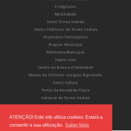
E-negócios
Mobilidade
Visite Torres Vedras
Centro Histórico de Torres Vedras
Orçamento Participativo
Arquivo Municipal
Biblioteca Municipal
Teatro-Cine
Centro de Artes e Criatividade
Museu do Ciclismo Joaquim Agostinho
Sentir Cultura
Portal da Atividade Física
Carnaval de Torres Vedras
Santa Cruz Ocean Spirit
Novas Invasões
ATENÇÃO! Este site utiliza cookies. Estará a
Festas de Torres Vedras
consentir a sua utilização.
Saber Mais