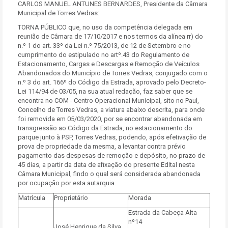
CARLOS MANUEL ANTUNES BERNARDES, Presidente da Câmara
Municipal de Torres Vedras:
TORNA PÚBLICO que, no uso da competência delegada em
reunião de Câmara de 17/10/2017 e nos termos da alínea rr) do
n.º 1 do art. 33º da Lei n.º 75/2013, de 12 de Setembro e no
cumprimento do estipulado no artº.43 do Regulamento de
Estacionamento, Cargas e Descargas e Remoção de Veículos
Abandonados do Município de Torres Vedras, conjugado com o
n.º 3 do art. 166º do Código da Estrada, aprovado pelo Decreto-
Lei 114/94 de 03/05, na sua atual redação, faz saber que se
encontra no COM - Centro Operacional Municipal, sito no Paul,
Concelho de Torres Vedras, a viatura abaixo descrita, para onde
foi removida em 05/03/2020, por se encontrar abandonada em
transgressão ao Código da Estrada, no estacionamento do
parque junto à PSP, Torres Vedras, podendo, após efetivação de
prova de propriedade da mesma, a levantar contra prévio
pagamento das despesas de remoção e depósito, no prazo de
45 dias, a partir da data de afixação do presente Edital nesta
Câmara Municipal, findo o qual será considerada abandonada
por ocupação por esta autarquia.
Matrícula
Proprietário
Morada
Estrada da Cabeça Alta
nº14
José Henrique da Silva