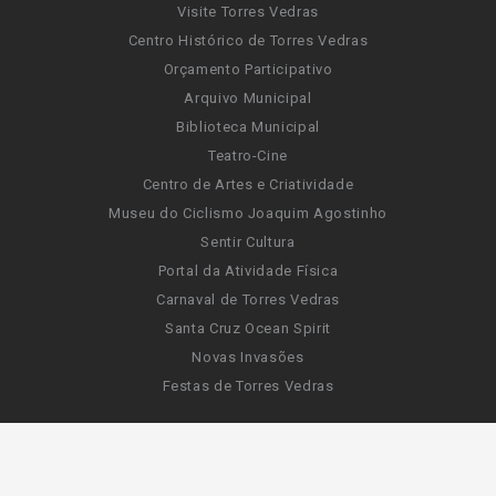
Visite Torres Vedras
Centro Histórico de Torres Vedras
Orçamento Participativo
Arquivo Municipal
Biblioteca Municipal
Teatro-Cine
Centro de Artes e Criatividade
Museu do Ciclismo Joaquim Agostinho
Sentir Cultura
Portal da Atividade Física
Carnaval de Torres Vedras
Santa Cruz Ocean Spirit
Novas Invasões
Festas de Torres Vedras