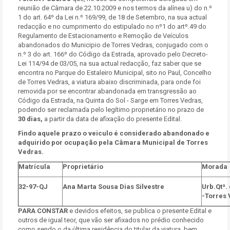
reunião de Câmara de 22.10.2009 e nos termos da alínea u) do n.º
1 do art. 64º da Lei n.º 169/99, de 18 de Setembro, na sua actual
redacção e no cumprimento do estipulado no nº1 do artº.49 do
Regulamento de Estacionamento e Remoção de Veículos
abandonados do Municipio de Torres Vedras, conjugado com o
n.º 3 do art. 166º do Código da Estrada, aprovado pelo Decreto-
Lei 114/94 de 03/05, na sua actual redacção, faz saber que se
encontra no Parque do Estaleiro Municipal, sito no Paul, Concelho
de Torres Vedras, a viatura abaixo discriminada, para onde foi
removida por se encontrar abandonada em transgressão ao
Código da Estrada, na Quinta do Sol - Sarge em Torres Vedras,
podendo ser reclamada pelo legítimo proprietário no prazo de
30 dias,
a partir da data de afixação do presente Edital.
Findo aquele prazo o veiculo é considerado abandonado e
adquirido por ocupação pela Câmara Municipal de Torres
Vedras.
Matrícula
Proprietário
Morada
32-97-QJ
Ana Marta Sousa Dias Silvestre
Urb.Qtª. 
-Torres
PARA CONSTAR
e devidos efeitos, se publica o presente Edital e
outros de igual teor, que vão ser afixados no prédio conhecido
como sendo o da última residência do titular da viatura, bem